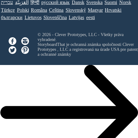
עברית
العَرَبِيَّة
हिन्दी
ру́сский язы́к
Dansk
Svenska
Suomi
Norsk
Türkçe
Polski
Româna
Ceština
Slovenský
Magyar
Hrvatski
български
Lietuvos
Slovenščina
Latvijas
eesti
© 2026 - Clever Prototypes, LLC - Všetky práva
vyhradené.
StoryboardThat je ochranná známka spoločnosti
Clever
Prototypes , LLC
a registrovaná na úrade USA pre patent
a ochranné známky