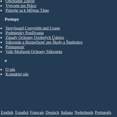
Obchodné Zdroje
Vytvorte pre Prácu
Pripojte sa k Môjmu Tímu
Postupy
Storyboard Copyright and Usage
Podmienky Používania
Zásady Ochrany Osobných Údajov
Súkromie a Bezpečnosť pre Školy a Študentov
Prístupnosť
Vaše Možnosti Ochrany Súkromia
o
O nás
Kontaktuj nás
English
Español
Français
Deutsch
Italiana
Nederlands
Português