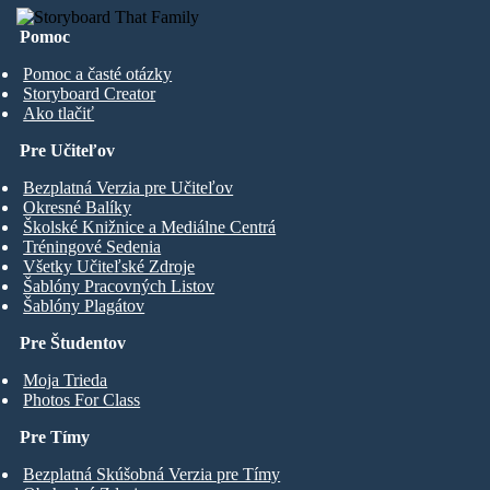
Pomoc
Pomoc a časté otázky
Storyboard Creator
Ako tlačiť
Pre Učiteľov
Bezplatná Verzia pre Učiteľov
Okresné Balíky
Školské Knižnice a Mediálne Centrá
Tréningové Sedenia
Všetky Učiteľské Zdroje
Šablóny Pracovných Listov
Šablóny Plagátov
Pre Študentov
Moja Trieda
Photos For Class
Pre Tímy
Bezplatná Skúšobná Verzia pre Tímy