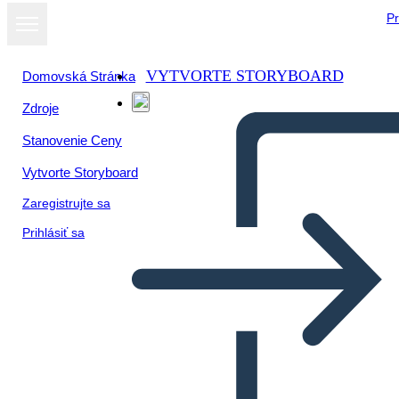
Pr
VYTVORTE STORYBOARD
Domovská Stránka
Zdroje
Stanovenie Ceny
Vytvorte Storyboard
Zaregistrujte sa
Prihlásiť sa
5 Ws poster