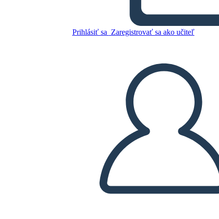
Prihlásiť sa
Zaregistrovať sa ako učiteľ
Skopírujte tento Storyboard
VYTVORIŤ STORYBOARD
PREHRAŤ PREZENTÁCIU
ČÍTAJ MI