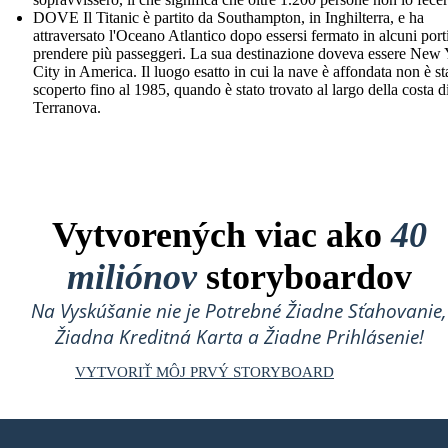
DOVE Il Titanic è partito da Southampton, in Inghilterra, e ha
attraversato l'Oceano Atlantico dopo essersi fermato in alcuni port
prendere più passeggeri. La sua destinazione doveva essere New
City in America. Il luogo esatto in cui la nave è affondata non è st
scoperto fino al 1985, quando è stato trovato al largo della costa d
Terranova.
Vytvorených viac ako
40
miliónov
storyboardov
Na Vyskúšanie nie je Potrebné Žiadne Sťahovanie,
Žiadna Kreditná Karta a Žiadne Prihlásenie!
VYTVORIŤ MÔJ PRVÝ STORYBOARD