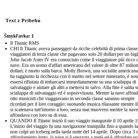
Text z Príbehu
Šmykľavka: 1
Il Titanic RMS
CHI Il Titanic aveva passeggeri da ricche celebrità di prima classe
viaggiatori di terza classe che pagavano solo 20 dollari per un bigl
John Jacob Aster IV era conosciuto come il viaggiatore più ricco d
nave. Era un uomo d'affari americano del valore di oltre 87 milion
dollari; è morto sulla barca. Molly Brown, una socialite american
ha raggiunto la ricchezza con il marito nel settore minerario, è not
essersi rifiutata di imbarcarsi immediatamente su una scialuppa di
salvataggio e aiutare gli altri a mettersi in salvo. Alla fine è salita 
scialuppa di salvataggio ed è sopravvissuta. Mentre la nave affon
otto musicisti che viaggiavano in seconda classe saranno sempre
ricordati per il loro coraggio: suonando musica rilassante mentre i
si scatenava tutt'intorno a loro, senza mai muoversi mentre la nave
affondava con loro su di essa.
QUANDO Il Titanic iniziò il suo viaggio inaugurale il 10 aprile 
L'inizio del viaggio fu una navigazione tranquilla fino a quando l
non colpì un iceberg nella tarda notte del 14 aprile. Dopo circa 3 o
affondamento lento, la nave si è spezzata a metà ed è affondata su