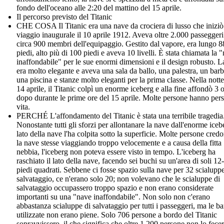
fondo dell'oceano alle 2:20 del mattino del 15 aprile.
Il percorso previsto del Titanic
CHE COSA Il Titanic era una nave da crociera di lusso che iniziò 
viaggio inaugurale il 10 aprile 1912. Aveva oltre 2.000 passeggeri
circa 900 membri dell'equipaggio. Gestito dal vapore, era lungo 
piedi, alto più di 100 piedi e aveva 10 livelli. È stata chiamata la 
inaffondabile" per le sue enormi dimensioni e il design robusto. 
era molto elegante e aveva una sala da ballo, una palestra, un barb
una piscina e stanze molto eleganti per la prima classe. Nella notte
14 aprile, il Titanic colpì un enorme iceberg e alla fine affondò 3 
dopo durante le prime ore del 15 aprile. Molte persone hanno pers
vita.
PERCHÉ L'affondamento del Titanic è stata una terribile tragedia
Nonostante tutti gli sforzi per allontanare la nave dall'enorme icebe
lato della nave l'ha colpita sotto la superficie. Molte persone cred
la nave stesse viaggiando troppo velocemente e a causa della fitta
nebbia, l'iceberg non poteva essere visto in tempo. L'iceberg ha
raschiato il lato della nave, facendo sei buchi su un'area di soli 12
piedi quadrati. Sebbene ci fosse spazio sulla nave per 32 scialuppe
salvataggio, ce n'erano solo 20; non volevano che le scialuppe di
salvataggio occupassero troppo spazio e non erano considerate
importanti su una "nave inaffondabile". Non solo non c'erano
abbastanza scialuppe di salvataggio per tutti i passeggeri, ma le b
utilizzate non erano piene. Solo 706 persone a bordo del Titanic
sopravvissero, il che significa che oltre 1.200 persone non lo fecer