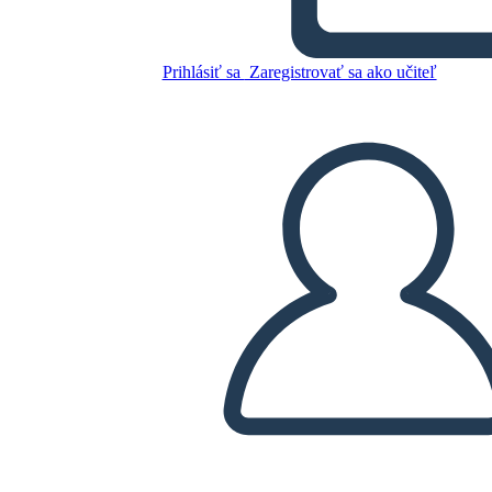
Blackjack
Prihlásiť sa
Zaregistrovať sa ako učiteľ
Skopírujte tento Storyboard
VYTVORIŤ STORYBOARD
PREHRAŤ PREZENTÁCIU
ČÍTAJ MI