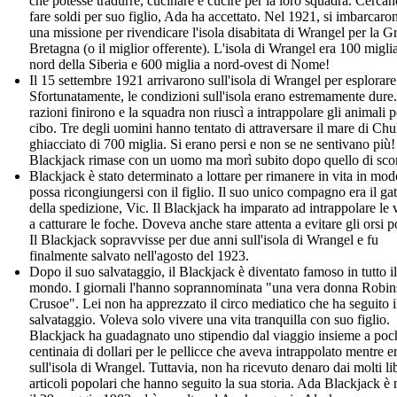
che potesse tradurre, cucinare e cucire per la loro squadra. Cercan
fare soldi per suo figlio, Ada ha accettato. Nel 1921, si imbarcaro
una missione per rivendicare l'isola disabitata di Wrangel per la G
Bretagna (o il miglior offerente). L'isola di Wrangel era 100 migli
nord della Siberia e 600 miglia a nord-ovest di Nome!
Il 15 settembre 1921 arrivarono sull'isola di Wrangel per esplorare
Sfortunatamente, le condizioni sull'isola erano estremamente dure
razioni finirono e la squadra non riuscì a intrappolare gli animali pe
cibo. Tre degli uomini hanno tentato di attraversare il mare di Ch
ghiacciato di 700 miglia. Si erano persi e non se ne sentivano più!
Blackjack rimase con un uomo ma morì subito dopo quello di sco
Blackjack è stato determinato a lottare per rimanere in vita in mo
possa ricongiungersi con il figlio. Il suo unico compagno era il gat
della spedizione, Vic. Il Blackjack ha imparato ad intrappolare le 
a catturare le foche. Doveva anche stare attenta a evitare gli orsi p
Il Blackjack sopravvisse per due anni sull'isola di Wrangel e fu
finalmente salvato nell'agosto del 1923.
Dopo il suo salvataggio, il Blackjack è diventato famoso in tutto il
mondo. I giornali l'hanno soprannominata "una vera donna Robi
Crusoe". Lei non ha apprezzato il circo mediatico che ha seguito i
salvataggio. Voleva solo vivere una vita tranquilla con suo figlio.
Blackjack ha guadagnato uno stipendio dal viaggio insieme a poc
centinaia di dollari per le pellicce che aveva intrappolato mentre e
sull'isola di Wrangel. Tuttavia, non ha ricevuto denaro dai molti lib
articoli popolari che hanno seguito la sua storia. Ada Blackjack è