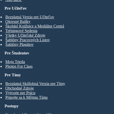
Pre Učiteľov
Bezplatná Verzia pre Učiteľov
Okresné Balíky
Školské Knižnice a Mediálne Centrá
Tréningové Sedenia
Všetky Učiteľské Zdroje
Šablóny Pracovných Listov
Šablóny Plagátov
Pre Študentov
Moja Trieda
Photos For Class
Pre Tímy
Bezplatná Skúšobná Verzia pre Tímy
Obchodné Zdroje
Vytvorte pre Prácu
Pripojte sa k Môjmu Tímu
Postupy