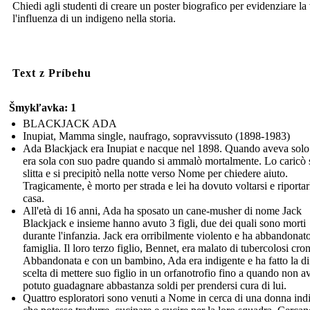
Chiedi agli studenti di creare un poster biografico per evidenziare la 
l'influenza di un indigeno nella storia.
Text z Príbehu
Šmykľavka: 1
BLACKJACK ADA
Inupiat, Mamma single, naufrago, sopravvissuto (1898-1983)
Ada Blackjack era Inupiat e nacque nel 1898. Quando aveva solo
era sola con suo padre quando si ammalò mortalmente. Lo caricò 
slitta e si precipitò nella notte verso Nome per chiedere aiuto.
Tragicamente, è morto per strada e lei ha dovuto voltarsi e riportar
casa.
All'età di 16 anni, Ada ha sposato un cane-musher di nome Jack
Blackjack e insieme hanno avuto 3 figli, due dei quali sono morti
durante l'infanzia. Jack era orribilmente violento e ha abbandonato
famiglia. Il loro terzo figlio, Bennet, era malato di tubercolosi cron
Abbandonata e con un bambino, Ada era indigente e ha fatto la dif
scelta di mettere suo figlio in un orfanotrofio fino a quando non a
potuto guadagnare abbastanza soldi per prendersi cura di lui.
Quattro esploratori sono venuti a Nome in cerca di una donna ind