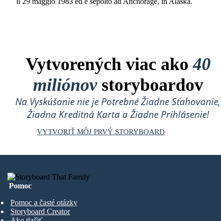
il 29 maggio 1983 ed è sepolto ad Anchorage, in Alaska.
Vytvorených viac ako
40
miliónov
storyboardov
Na Vyskúšanie nie je Potrebné Žiadne Sťahovanie,
Žiadna Kreditná Karta a Žiadne Prihlásenie!
VYTVORIŤ MÔJ PRVÝ STORYBOARD
Pomoc
Pomoc a časté otázky
Storyboard Creator
Ako tlačiť