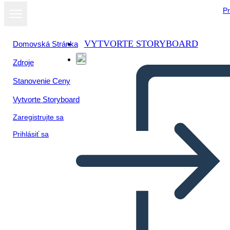
Pr
VYTVORTE STORYBOARD
Domovská Stránka
Zdroje
Stanovenie Ceny
Vytvorte Storyboard
Zaregistrujte sa
Prihlásiť sa
Poster della biografia di Ada