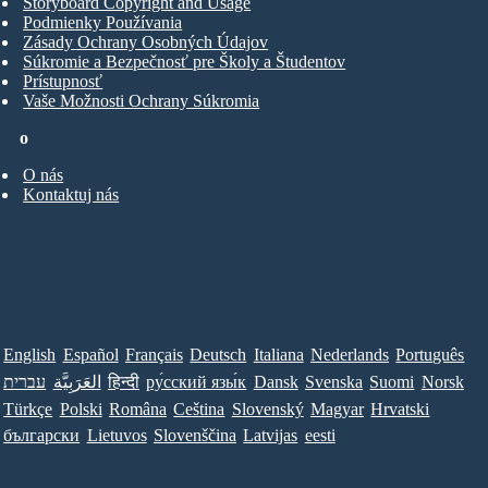
Storyboard Copyright and Usage
Podmienky Používania
Zásady Ochrany Osobných Údajov
Súkromie a Bezpečnosť pre Školy a Študentov
Prístupnosť
Vaše Možnosti Ochrany Súkromia
o
O nás
Kontaktuj nás
English
Español
Français
Deutsch
Italiana
Nederlands
Português
עברית
العَرَبِيَّة
हिन्दी
ру́сский язы́к
Dansk
Svenska
Suomi
Norsk
Türkçe
Polski
Româna
Ceština
Slovenský
Magyar
Hrvatski
български
Lietuvos
Slovenščina
Latvijas
eesti