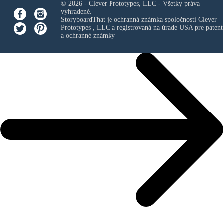
© 2026 - Clever Prototypes, LLC - Všetky práva
vyhradené.
StoryboardThat je ochranná známka spoločnosti
Clever
Prototypes , LLC
a registrovaná na úrade USA pre patent
a ochranné známky