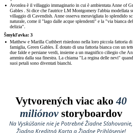
Avonlea è il villaggio immaginario in cui è ambientata Anne of G
Gables . Si dice che l'autrice LM Montgomery l'abbia modellata s
villaggio di Cavendish. Anne osserva meravigliata lo splendido sc
naturale, come il "lago dalle acque splendenti" e la "via bianca del
delizia".
Šmykľavka: 3
Matthew e Marilla Cuthbert risiedono nella loro piccola fattoria di
famiglia, Green Gables. È dotato di una fattoria bianca con un tett
due falde e persiane verdi, insieme a un magnifico ciliegio che A
ammira dalla sua finestra. La chiama "La regina delle nevi" quand
suoi petali sono diventati bianchi.
Vytvorených viac ako
40
miliónov
storyboardov
Na Vyskúšanie nie je Potrebné Žiadne Sťahovanie,
Žiadna Kreditná Karta a Žiadne Prihlásenie!