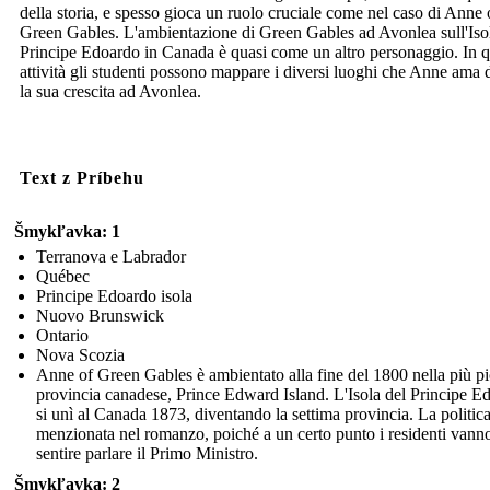
della storia, e spesso gioca un ruolo cruciale come nel caso di Anne 
Green Gables. L'ambientazione di Green Gables ad Avonlea sull'Iso
Principe Edoardo in Canada è quasi come un altro personaggio. In q
attività gli studenti possono mappare i diversi luoghi che Anne ama 
la sua crescita ad Avonlea.
Text z Príbehu
Šmykľavka: 1
Terranova e Labrador
Québec
Principe Edoardo isola
Nuovo Brunswick
Ontario
Nova Scozia
Anne of Green Gables è ambientato alla fine del 1800 nella più p
provincia canadese, Prince Edward Island. L'Isola del Principe E
si unì al Canada 1873, diventando la settima provincia. La politica
menzionata nel romanzo, poiché a un certo punto i residenti vann
sentire parlare il Primo Ministro.
Šmykľavka: 2