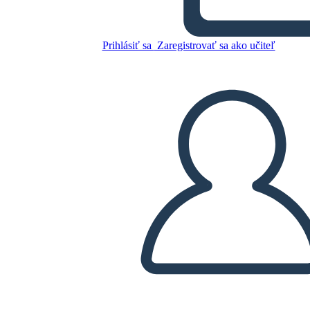
Prihlásiť sa
Zaregistrovať sa ako učiteľ
Skopírujte tento Storyboard
VYTVORIŤ STORYBOARD
PREHRAŤ PREZENTÁCIU
ČÍTAJ MI