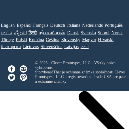
English
Español
Français
Deutsch
Italiana
Nederlands
Português
עברית
العَرَبِيَّة
हिन्दी
ру́сский язы́к
Dansk
Svenska
Suomi
Norsk
Türkçe
Polski
Româna
Ceština
Slovenský
Magyar
Hrvatski
български
Lietuvos
Slovenščina
Latvijas
eesti
© 2026 - Clever Prototypes, LLC - Všetky práva
vyhradené.
StoryboardThat je ochranná známka spoločnosti
Clever
Prototypes , LLC
a registrovaná na úrade USA pre patent
a ochranné známky