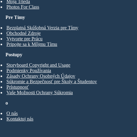
Moja Trieda
Photos For Class
Pre Tímy
Bezplatná Skúšobná Verzia pre Tímy
Obchodné Zdroje
Vytvorte pre Prácu
Pripojte sa k Môjmu Tímu
Postupy
Storyboard Copyright and Usage
Podmienky Používania
Zásady Ochrany Osobných Údajov
Súkromie a Bezpečnosť pre Školy a Študentov
Prístupnosť
Vaše Možnosti Ochrany Súkromia
o
O nás
Kontaktuj nás