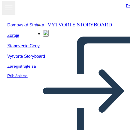
Pr
VYTVORTE STORYBOARD
Domovská Stránka
Zdroje
Stanovenie Ceny
Vytvorte Storyboard
Zaregistrujte sa
Prihlásiť sa
Anna dai Timpani Verdi
REGOLAZIONE Esempio