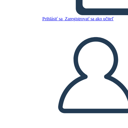
Antica Cina Accesa
Connessione
Prihlásiť sa
Zaregistrovať sa ako učiteľ
Skopírujte tento Storyboard
VYTVORIŤ STORYBOARD
PREHRAŤ PREZENTÁCIU
ČÍTAJ MI