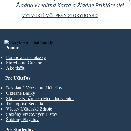
Žiadna Kreditná Karta a Žiadne Prihlásenie!
VYTVORIŤ MÔJ PRVÝ STORYBOARD
Pomoc
Pomoc a časté otázky
Storyboard Creator
Ako tlačiť
Pre Učiteľov
Bezplatná Verzia pre Učiteľov
Okresné Balíky
Školské Knižnice a Mediálne Centrá
Tréningové Sedenia
Všetky Učiteľské Zdroje
Šablóny Pracovných Listov
Šablóny Plagátov
Pre Študentov