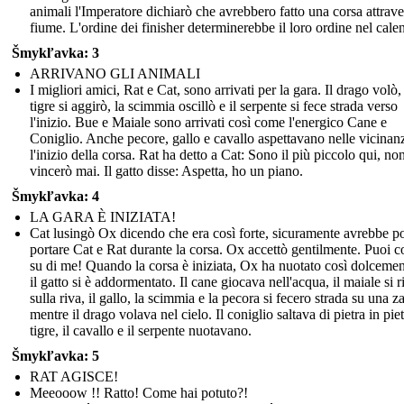
animali l'Imperatore dichiarò che avrebbero fatto una corsa attrave
fiume. L'ordine dei finisher determinerebbe il loro ordine nel cale
Šmykľavka: 3
ARRIVANO GLI ANIMALI
I migliori amici, Rat e Cat, sono arrivati per la gara. Il drago volò,
tigre si aggirò, la scimmia oscillò e il serpente si fece strada verso
l'inizio. Bue e Maiale sono arrivati così come l'energico Cane e
Coniglio. Anche pecore, gallo e cavallo aspettavano nelle vicinan
l'inizio della corsa. Rat ha detto a Cat: Sono il più piccolo qui, no
vincerò mai. Il gatto disse: Aspetta, ho un piano.
Šmykľavka: 4
LA GARA È INIZIATA!
Cat lusingò Ox dicendo che era così forte, sicuramente avrebbe p
portare Cat e Rat durante la corsa. Ox accettò gentilmente. Puoi c
su di me! Quando la corsa è iniziata, Ox ha nuotato così dolceme
il gatto si è addormentato. Il cane giocava nell'acqua, il maiale si r
sulla riva, il gallo, la scimmia e la pecora si fecero strada su una za
mentre il drago volava nel cielo. Il coniglio saltava di pietra in piet
tigre, il cavallo e il serpente nuotavano.
Šmykľavka: 5
RAT AGISCE!
Meeooow !! Ratto! Come hai potuto?!