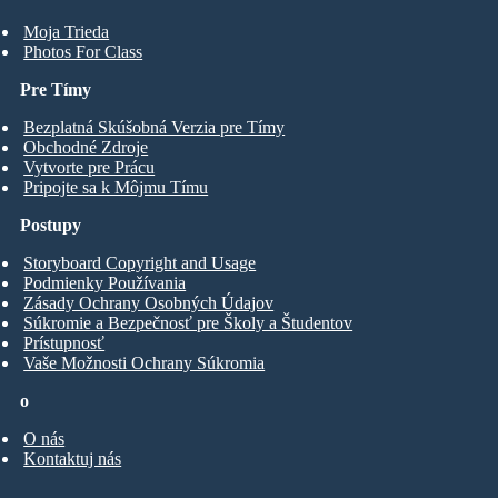
Moja Trieda
Photos For Class
Pre Tímy
Bezplatná Skúšobná Verzia pre Tímy
Obchodné Zdroje
Vytvorte pre Prácu
Pripojte sa k Môjmu Tímu
Postupy
Storyboard Copyright and Usage
Podmienky Používania
Zásady Ochrany Osobných Údajov
Súkromie a Bezpečnosť pre Školy a Študentov
Prístupnosť
Vaše Možnosti Ochrany Súkromia
o
O nás
Kontaktuj nás