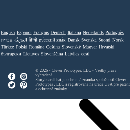
English
Español
Français
Deutsch
Italiana
Nederlands
Português
עברית
العَرَبِيَّة
हिन्दी
ру́сский язы́к
Dansk
Svenska
Suomi
Norsk
Türkçe
Polski
Româna
Ceština
Slovenský
Magyar
Hrvatski
български
Lietuvos
Slovenščina
Latvijas
eesti
© 2026 - Clever Prototypes, LLC - Všetky práva
vyhradené.
StoryboardThat je ochranná známka spoločnosti
Clever
Prototypes , LLC
a registrovaná na úrade USA pre patent
a ochranné známky