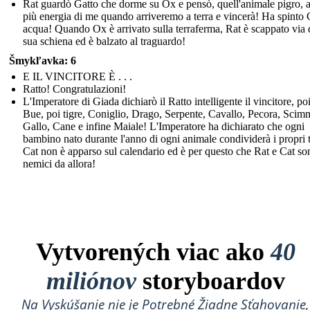
Rat guardò Gatto che dorme su Ox e pensò, quell'animale pigro, 
più energia di me quando arriveremo a terra e vincerà! Ha spinto 
acqua! Quando Ox è arrivato sulla terraferma, Rat è scappato via 
sua schiena ed è balzato al traguardo!
Šmykľavka: 6
E IL VINCITORE È . . .
Ratto! Congratulazioni!
L'Imperatore di Giada dichiarò il Ratto intelligente il vincitore, po
Bue, poi tigre, Coniglio, Drago, Serpente, Cavallo, Pecora, Scim
Gallo, Cane e infine Maiale! L'Imperatore ha dichiarato che ogni
bambino nato durante l'anno di ogni animale condividerà i propri t
Cat non è apparso sul calendario ed è per questo che Rat e Cat son
nemici da allora!
Vytvorených viac ako
40
miliónov
storyboardov
Na Vyskúšanie nie je Potrebné Žiadne Sťahovanie,