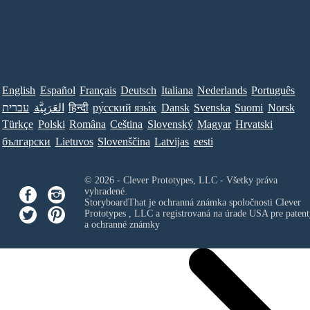
English
Español
Français
Deutsch
Italiana
Nederlands
Português
עברית
العَرَبِيَّة
हिन्दी
ру́сский язы́к
Dansk
Svenska
Suomi
Norsk
Türkçe
Polski
Româna
Ceština
Slovenský
Magyar
Hrvatski
български
Lietuvos
Slovenščina
Latvijas
eesti
© 2026 - Clever Prototypes, LLC - Všetky práva
vyhradené.
StoryboardThat je ochranná známka spoločnosti
Clever
Prototypes , LLC
a registrovaná na úrade USA pre patent
a ochranné známky