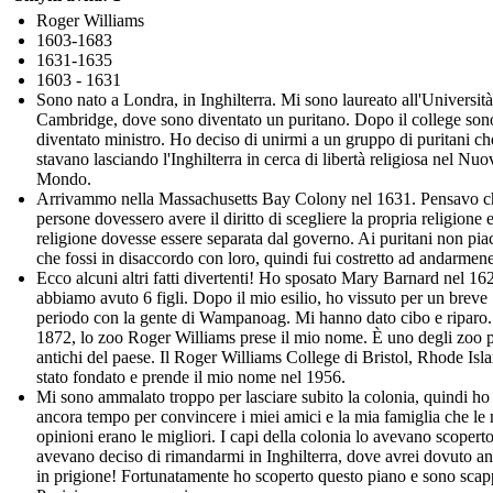
Roger Williams
1603-1683
1631-1635
1603 - 1631
Sono nato a Londra, in Inghilterra. Mi sono laureato all'Università
Cambridge, dove sono diventato un puritano. Dopo il college son
diventato ministro. Ho deciso di unirmi a un gruppo di puritani ch
stavano lasciando l'Inghilterra in cerca di libertà religiosa nel Nuo
Mondo.
Arrivammo nella Massachusetts Bay Colony nel 1631. Pensavo c
persone dovessero avere il diritto di scegliere la propria religione 
religione dovesse essere separata dal governo. Ai puritani non pia
che fossi in disaccordo con loro, quindi fui costretto ad andarmene
Ecco alcuni altri fatti divertenti! Ho sposato Mary Barnard nel 16
abbiamo avuto 6 figli. Dopo il mio esilio, ho vissuto per un breve
periodo con la gente di Wampanoag. Mi hanno dato cibo e riparo.
1872, lo zoo Roger Williams prese il mio nome. È uno degli zoo 
antichi del paese. Il Roger Williams College di Bristol, Rhode Isla
stato fondato e prende il mio nome nel 1956.
Mi sono ammalato troppo per lasciare subito la colonia, quindi ho
ancora tempo per convincere i miei amici e la mia famiglia che le
opinioni erano le migliori. I capi della colonia lo avevano scoperto
avevano deciso di rimandarmi in Inghilterra, dove avrei dovuto a
in prigione! Fortunatamente ho scoperto questo piano e sono scap