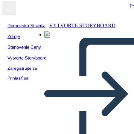
Pr
VYTVORTE STORYBOARD
Domovská Stránka
Zdroje
Stanovenie Ceny
Vytvorte Storyboard
Zaregistrujte sa
Prihlásiť sa
Biografia di Puritan Roger