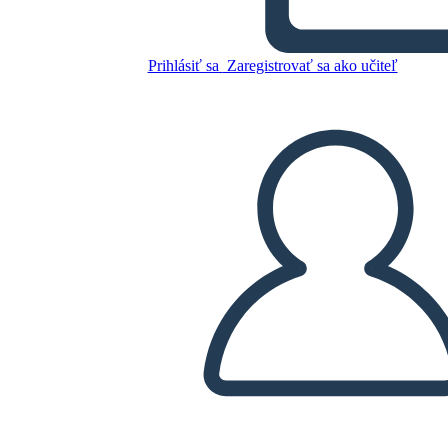
Williams
Prihlásiť sa
Zaregistrovať sa ako učiteľ
Skopírujte tento Storyboard
VYTVORIŤ STORYBOARD
PREHRAŤ PREZENTÁCIU
ČÍTAJ MI