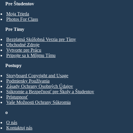
Pre Študentov
Moja Trieda
Photos For Class
Pre Tímy
Bezplatná Skúšobná Verzia pre Tímy
Obchodné Zdroje
Vytvorte pre Prácu
Pripojte sa k Môjmu Tímu
Postupy
Storyboard Copyright and Usage
Podmienky Používania
Zásady Ochrany Osobných Údajov
Súkromie a Bezpečnosť pre Školy a Študentov
Prístupnosť
Vaše Možnosti Ochrany Súkromia
o
O nás
Kontaktuj nás