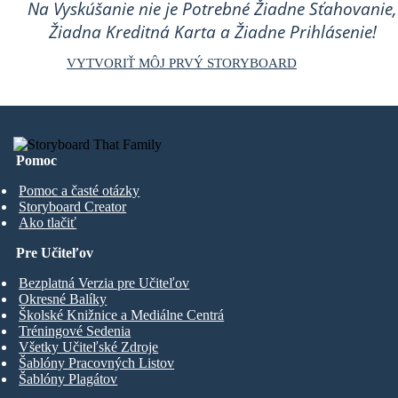
Na Vyskúšanie nie je Potrebné Žiadne Sťahovanie,
Žiadna Kreditná Karta a Žiadne Prihlásenie!
VYTVORIŤ MÔJ PRVÝ STORYBOARD
Pomoc
Pomoc a časté otázky
Storyboard Creator
Ako tlačiť
Pre Učiteľov
Bezplatná Verzia pre Učiteľov
Okresné Balíky
Školské Knižnice a Mediálne Centrá
Tréningové Sedenia
Všetky Učiteľské Zdroje
Šablóny Pracovných Listov
Šablóny Plagátov