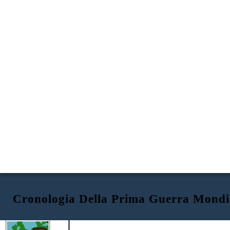
Cronologia Della Prima Guerra Mondi
Cronologia della prima guerra mondiale
La prima guerra mondiale comincia