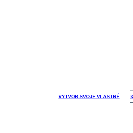
VYTVOR SVOJE VLASTNÉ
K
o della Lusitania