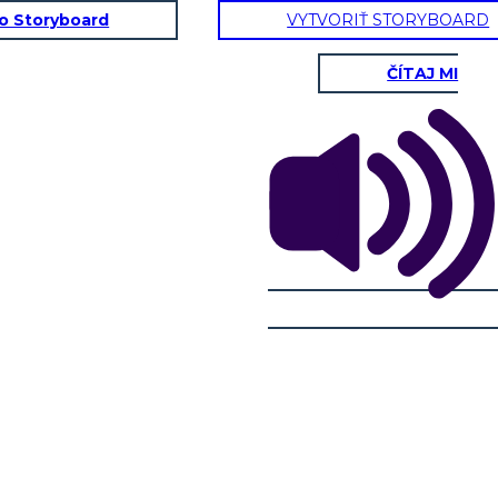
to Storyboard
VYTVORIŤ STORYBOARD
ČÍTAJ MI