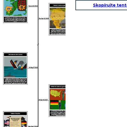
Skopírujte ten
I tedeschi introducono gas velenosi
Tue Jul 28 1914
La prima
guerra
mondiale
Assassinio
comincia
dell'arciduca
Ferdinando
Il 28 luglio Gavrilo Princep assassinò l'arciduca Francesco
Thu Apr 22 1915
Ferdinando d'Austria. Ciò ha innescato una catena di eventi
che hanno portato l'Austria-Ungheria a dichiarare guerra
alla Serbia. L'assassinio è considerato la scintilla che ha
acceso la miccia dell'era della polveriera della prima guerra
mondiale.
Il 22 aprile 1915, le truppe tedesche usarono più di 150
tonnellate di cloro gassoso contro due divisioni francesi in
Belgio. È stato devastante e ha stabilito un nuovo stile di
guerra chimica. A causa del lento stile di combattimento in
trincea durante la prima guerra mondiale, il gas velenoso è
stato un'arma incredibilmente mortale per tutta la guerra.
L'affondamento della Lusitania
RMS Lusitania
Fri May 07 1915
Il 7 maggio 1915, un sottomarino tedesco lanciò un siluro sul
lussuoso piroscafo britannico chiamato The Lusitania. 1.195
persone morirono e l'attacco alimentò il sentimento anti-
tedesco negli Stati Uniti. L'affondamento del Lusitania è visto
da molti storici come il momento cruciale che ha portato gli
Stati Uniti verso l'ingresso della prima guerra mondiale.
Gli Stati Uniti dichiarano guerra alla Germania
Fri Apr 06 1917
Il 6 aprile 1917, il Congresso degli Stati Uniti dichiarò
ufficialmente guerra alla Germania. Dopo il Lusitania e il
controverso Zimmerman Telegram, il presidente Woodrow
Wilson ha esortato il Congresso ad abbandonare la neutralità
Trattato di Versailles
nella prima guerra mondiale. Nei sei mesi successivi, il
coinvolgimento dell'America ha contribuito a spostare il
potere a favore degli alleati.
TRATTATO DI PACE
CON LA GERMANIA
(TRATTATO DI
VERSAILLES)
Alla
Ge
rmania è vietato
mantenere o costruire
fortificazioni ... a ovest di
Mon Nov 11 1918