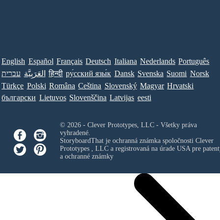
English
Español
Français
Deutsch
Italiana
Nederlands
Português
עברית
العَرَبِيَّة
हिन्दी
ру́сский язы́к
Dansk
Svenska
Suomi
Norsk
Türkçe
Polski
Româna
Ceština
Slovenský
Magyar
Hrvatski
български
Lietuvos
Slovenščina
Latvijas
eesti
© 2026 - Clever Prototypes, LLC - Všetky práva
vyhradené.
StoryboardThat je ochranná známka spoločnosti
Clever
Prototypes , LLC
a registrovaná na úrade USA pre patent
a ochranné známky