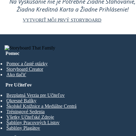
Na Vyskúšanie nie je Potrebné Žiadne Sťahovanie,
Žiadna Kreditná Karta a Žiadne Prihlásenie!
VYTVORIŤ MÔJ PRVÝ STORYBOARD
Pomoc
Pomoc a časté otázky
Storyboard Creator
Ako tlačiť
Pre Učiteľov
Bezplatná Verzia pre Učiteľov
Okresné Balíky
Školské Knižnice a Mediálne Centrá
Tréningové Sedenia
Všetky Učiteľské Zdroje
Šablóny Pracovných Listov
Šablóny Plagátov