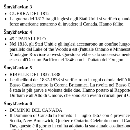
Šmykľavka: 3
GUERRA DEL 1812
La guerra del 1812 tra gli inglesi e gli Stati Uniti si verificò quand
forze americane tentarono di invadere il Canada. Hanno fallito.
Šmykľavka: 4
49 ° PARALLELO
Nel 1818, gli Stati Uniti e gli inglesi accettarono un confine lungo 
parallelo dal Lake of the Woods a est (l'attuale Ontario e Minnesot
Montagne Rocciose a ovest. Questo sarebbe stato successivament
esteso all'Oceano Pacifico nel 1846 con il Trattato dell'Oregon.
Šmykľavka: 5
RIBELLE DEL 1837-1838
Le ribellioni del 1837-1838 si verificarono in ogni colonia dell'Alt
Basso Canada contro la Corona Britannica. La rivolta nel Basso
è stata la più grave e violenta delle due. Hanno portato al Rapport
Durham e all'Atto di Unione, che sono stati eventi cruciali per il 
Šmykľavka: 6
DOMINIO DEL CANADA
Il Dominion of Canada fu formato il 1 luglio 1867 con 4 provinc
Scotia, New Brunswick, Quebec e Ontario. Celebrato come il Ca
Day, questo è il giorno in cui ha adottato la sua attuale costituzion