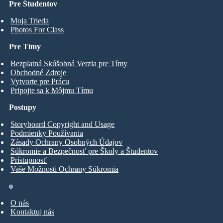
Pre Študentov
Moja Trieda
Photos For Class
Pre Tímy
Bezplatná Skúšobná Verzia pre Tímy
Obchodné Zdroje
Vytvorte pre Prácu
Pripojte sa k Môjmu Tímu
Postupy
Storyboard Copyright and Usage
Podmienky Používania
Zásady Ochrany Osobných Údajov
Súkromie a Bezpečnosť pre Školy a Študentov
Prístupnosť
Vaše Možnosti Ochrany Súkromia
o
O nás
Kontaktuj nás