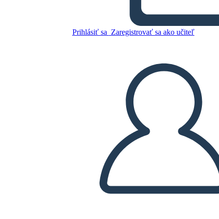
Cronologia della storia
canadese 1784-1896
Prihlásiť sa
Zaregistrovať sa ako učiteľ
Skopírujte tento Storyboard
VYTVORIŤ STORYBOARD
PREHRAŤ PREZENTÁCIU
ČÍTAJ MI