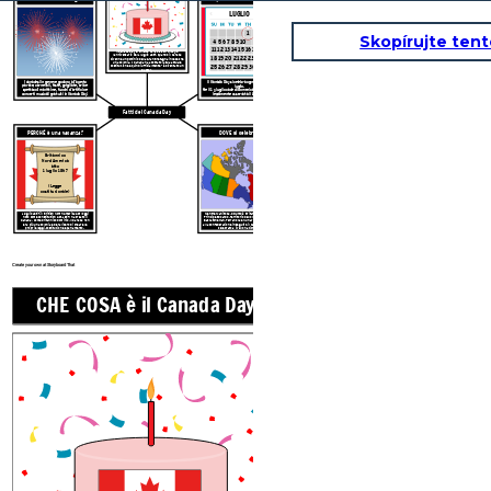
LUGLIO
1
2
3
Skopírujte ten
4 5 6 7 8 9 10
11 12 13 14 15 16 17
Il Canada Day si chiama Canada's Birthday. È
l'anniversario del 1 luglio 1867, quando il Canada
18 19 20 21 22 23 24
divenne un dominio della Gran Bretagna invece che
una colonia. Il Canada ha adottato la sua attuale
25 26 27 28 29 30 31
costituzione e quindi ufficialmente "è diventato un
paese".
I canadesi in genere godono all'aperto
Il Canada Day si celebra ogni anno il 1 °
parate, carnevali, feste, grigliate, aria e
luglio.
spettacoli marittime, fuochi d'artificio e
Se il 1 ° luglio cade di domenica, la festività è
concerti musicali gratuiti in Canada Day!
legalmente osservata il 2 luglio.
Fatti del Canada Day
PERCHÉ è una vacanza?
DOVE si celebra?
Britannico
Nord America
atto
1 luglio 1867
(Legge
costituzionale)
1 luglio 1867: il British North America Act (oggi
Mentre Manitoba, Columbia Britannica, Isola del
noto come Constitution Act, 1867) ha creato il
Principe Edoardo, Territorio dello Yukon, Alberta,
Canada
Come
britannico
dominio,
Il Canada
non
Saskatchewan, Terranova e Nunavut si sono uniti
era più una colonia ed era libero di creare le
alla confederazione in seguito, il Canada Day viene
proprie leggi, costituzione e parlamento.
celebrato a livello nazionale.
Create your own at Storyboard That
CHE COSA è il Canada Day?
Quando è c
LUG