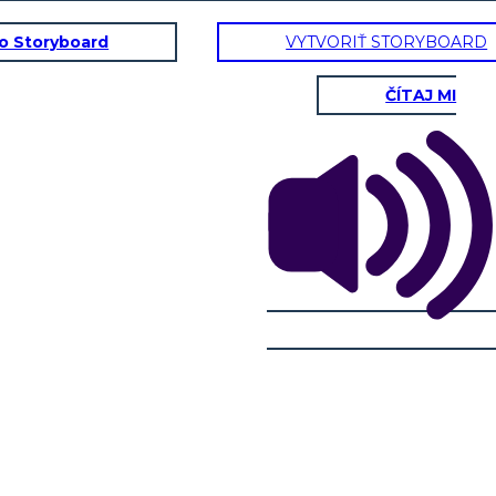
to Storyboard
VYTVORIŤ STORYBOARD
ČÍTAJ MI
elebrato?
LIO