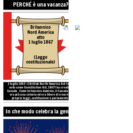
PERCHÉ è una vacanza?
Principe Edoardo, Territorio dello Yukon, Alberta,
Saskatchewan, Terranova e Nunavut si sono uniti
alla confederazione in seguito, il Canada Day viene
celebrato a livello nazionale.
Britannico
Nord America
atto
1 luglio 1867
(Legge
costituzionale)
In che modo cel
CHE COSA è il
1 luglio 1867: il British North America Act (oggi
noto come Constitution Act, 1867) ha creato il
Canada
.
Come
britannico
dominio,
Il Canada
non
era più una colonia ed era libero di creare le
proprie leggi, costituzione e parlamento.
In che modo celebra la gente?