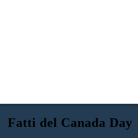
Fatti del Canada Day
CHE COSA è il Canada Day?
In che modo celebra la gente?
Quando è celebrato?