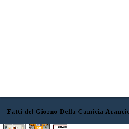
Fatti del Giorno Della Camicia Aranci
CHE COSA è il giorno della
maglietta arancione?
COME le persone onorano questo
QUANDO viene osservato?
giorno?
SETTEMBRE
EVERY
CHILD
MATTERS