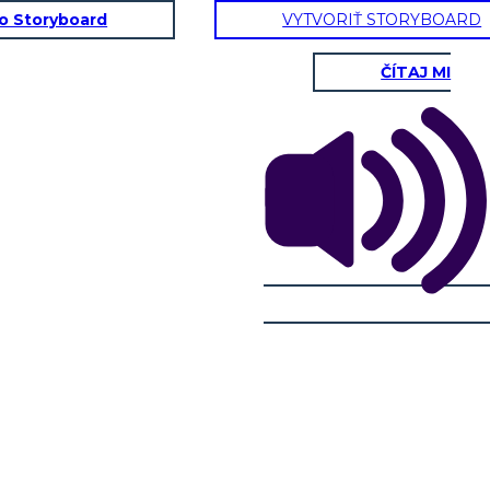
to Storyboard
VYTVORIŤ STORYBOARD
ČÍTAJ MI
 osservato?
MBRE