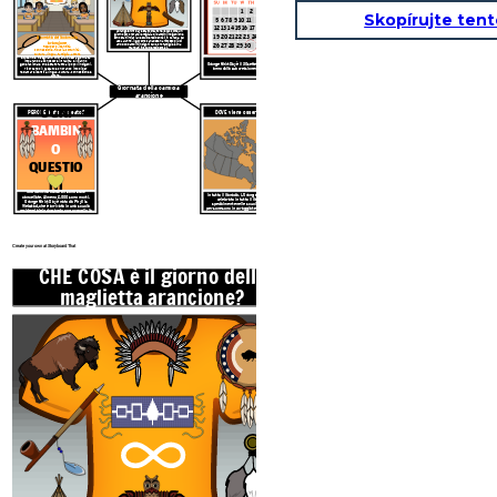
1
2
3
4
Skopírujte ten
5 6 7 8 9 10 11
12 13 14 15 16 17 18
L'Orange Shirt Day è stato creato nel 2013 come un
giorno per onorare le migliaia di bambini indigeni che
19 20 21 22 23 24 25
Giornata della camicia
sono stati inviati alle scuole residenziali in Canada. Dal
1831 al 1996, il governo canadese ha rimosso più di
arancione
26 27 28 29 30
150.000 bambini indigeni dalle loro famiglie e li ha
Recupero
identità,
mandati in scuole residenziali.
connessione,
fiducia,
comunità,
cultura,
lingua,
famiglia,
amore
Studenti e insegnanti onorano questa giornata
imparando a conoscere il trauma e il danno
Orange Shirt Day è il 30 settembre di ogni
generazionale che è stato fatto ai popoli indigeni,
ricordando il passato e onorando i modi per
anno dalla sua creazione nel 2013.
reclamare identità, lingua, cultura, connessione e
amore.
Giornata della camicia
arancione
OGNI
PERCHÉ è stato creato?
DOVE viene osservato?
BAMBIN
O
QUESTIO
Le scuole residenziali hanno commesso
NI
orribili abusi. Ai bambini non è stato
permesso di parlare la loro lingua e le
130 scuole residenziali erano in funzione
loro identità culturali sono state
in tutto il Canada. L'Orange Shirt Day è
cancellate. Almeno 2.000 sono morti.
celebrato in tutto il Canada,
Orange Shirt Day è nato da Phyllis
specialmente nelle scuole, dove le
Webstad, che è arrivata in una scuola
persone sono incoraggiate a indossare
residenziale indossando con orgoglio la
una maglietta arancione.
sua nuova maglietta arancione. I suoi
vestiti furono presi e i suoi capelli
furono tagliati.
Create your own at Storyboard That
CHE COSA è il giorno della
maglietta arancione?
QUANDO viene
SETTE