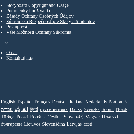
Storyboard Copyright and Usage
Podmienky Používania
Zásady Ochrany Osobných Údajov
Súkromie a Bezpečnosť pre Školy a Študentov
Prístupnosť
Vaše Možnosti Ochrany Súkromia
o
O nás
Kontaktuj nás
English
Español
Français
Deutsch
Italiana
Nederlands
Português
עברית
العَرَبِيَّة
हिन्दी
ру́сский язы́к
Dansk
Svenska
Suomi
Norsk
Türkçe
Polski
Româna
Ceština
Slovenský
Magyar
Hrvatski
български
Lietuvos
Slovenščina
Latvijas
eesti