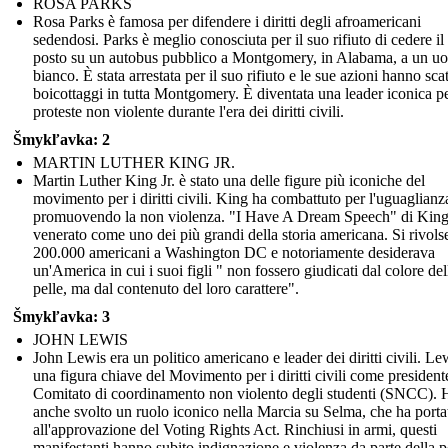
ROSA PARKS
Rosa Parks è famosa per difendere i diritti degli afroamericani
sedendosi. Parks è meglio conosciuta per il suo rifiuto di cedere il
posto su un autobus pubblico a Montgomery, in Alabama, a un u
bianco. È stata arrestata per il suo rifiuto e le sue azioni hanno sca
boicottaggi in tutta Montgomery. È diventata una leader iconica pe
proteste non violente durante l'era dei diritti civili.
Šmykľavka: 2
MARTIN LUTHER KING JR.
Martin Luther King Jr. è stato una delle figure più iconiche del
movimento per i diritti civili. King ha combattuto per l'uguaglianz
promuovendo la non violenza. "I Have A Dream Speech" di King
venerato come uno dei più grandi della storia americana. Si rivols
200.000 americani a Washington DC e notoriamente desiderava
un'America in cui i suoi figli " non fossero giudicati dal colore del
pelle, ma dal contenuto del loro carattere".
Šmykľavka: 3
JOHN LEWIS
John Lewis era un politico americano e leader dei diritti civili. Le
una figura chiave del Movimento per i diritti civili come president
Comitato di coordinamento non violento degli studenti (SNCC). 
anche svolto un ruolo iconico nella Marcia su Selma, che ha porta
all'approvazione del Voting Rights Act. Rinchiusi in armi, questi
manifestanti hanno subito indignazione e violenza da parte della p