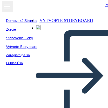
Pr
VYTVORTE STORYBOARD
Domovská Stránka
Zdroje
Stanovenie Ceny
Vytvorte Storyboard
Zaregistrujte sa
Prihlásiť sa
Figure di Spicco del
Movimento per i Diritti Civili