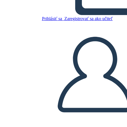
Prihlásiť sa
Zaregistrovať sa ako učiteľ
Skopírujte tento Storyboard
VYTVORIŤ STORYBOARD
PREHRAŤ PREZENTÁCIU
ČÍTAJ MI