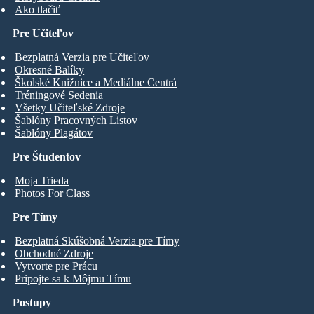
Ako tlačiť
Pre Učiteľov
Bezplatná Verzia pre Učiteľov
Okresné Balíky
Školské Knižnice a Mediálne Centrá
Tréningové Sedenia
Všetky Učiteľské Zdroje
Šablóny Pracovných Listov
Šablóny Plagátov
Pre Študentov
Moja Trieda
Photos For Class
Pre Tímy
Bezplatná Skúšobná Verzia pre Tímy
Obchodné Zdroje
Vytvorte pre Prácu
Pripojte sa k Môjmu Tímu
Postupy