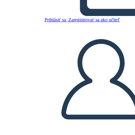
Skopírujte tento Storyboard
Prihlásiť sa
Zaregistrovať sa ako učiteľ
VYTVORIŤ STORYBOARD
PREHRAŤ PREZENTÁCIU
ČÍTAJ MI