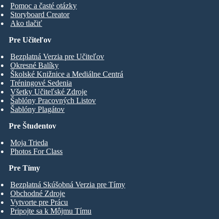
Pomoc a časté otázky
Storyboard Creator
Ako tlačiť
Pre Učiteľov
Bezplatná Verzia pre Učiteľov
Okresné Balíky
Školské Knižnice a Mediálne Centrá
Tréningové Sedenia
Všetky Učiteľské Zdroje
Šablóny Pracovných Listov
Šablóny Plagátov
Pre Študentov
Moja Trieda
Photos For Class
Pre Tímy
Bezplatná Skúšobná Verzia pre Tímy
Obchodné Zdroje
Vytvorte pre Prácu
Pripojte sa k Môjmu Tímu