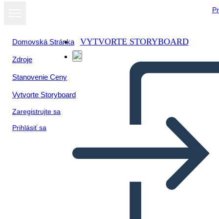
Pr
VYTVORTE STORYBOARD
Domovská Stránka
Zdroje
Stanovenie Ceny
Vytvorte Storyboard
Zaregistrujte sa
Prihlásiť sa
Geografia Occidentale