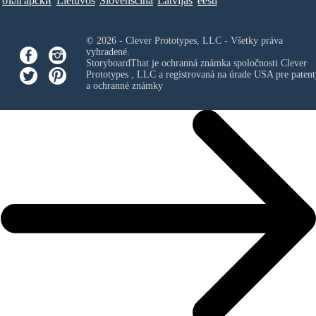
български
Lietuvos
Slovenščina
Latvijas
eesti
© 2026 - Clever Prototypes, LLC - Všetky práva
vyhradené.
StoryboardThat je ochranná známka spoločnosti
Clever
Prototypes , LLC
a registrovaná na úrade USA pre patent
a ochranné známky