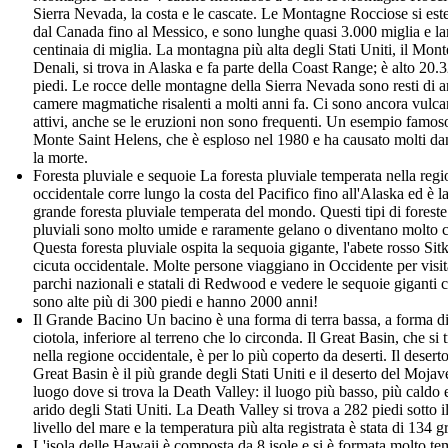
Sierra Nevada, la costa e le cascate. Le Montagne Rocciose si es
dal Canada fino al Messico, e sono lunghe quasi 3.000 miglia e l
centinaia di miglia. La montagna più alta degli Stati Uniti, il Mont
Denali, si trova in Alaska e fa parte della Coast Range; è alto 20.
piedi. Le rocce delle montagne della Sierra Nevada sono resti di a
camere magmatiche risalenti a molti anni fa. Ci sono ancora vulca
attivi, anche se le eruzioni non sono frequenti. Un esempio famoso
Monte Saint Helens, che è esploso nel 1980 e ha causato molti da
la morte.
Foresta pluviale e sequoie La foresta pluviale temperata nella reg
occidentale corre lungo la costa del Pacifico fino all'Alaska ed è l
grande foresta pluviale temperata del mondo. Questi tipi di foreste
pluviali sono molto umide e raramente gelano o diventano molto c
Questa foresta pluviale ospita la sequoia gigante, l'abete rosso Sitk
cicuta occidentale. Molte persone viaggiano in Occidente per visit
parchi nazionali e statali di Redwood e vedere le sequoie giganti 
sono alte più di 300 piedi e hanno 2000 anni!
Il Grande Bacino Un bacino è una forma di terra bassa, a forma d
ciotola, inferiore al terreno che lo circonda. Il Great Basin, che si 
nella regione occidentale, è per lo più coperto da deserti. Il desert
Great Basin è il più grande degli Stati Uniti e il deserto del Mojave
luogo dove si trova la Death Valley: il luogo più basso, più caldo 
arido degli Stati Uniti. La Death Valley si trova a 282 piedi sotto i
livello del mare e la temperatura più alta registrata è stata di 134 g
L'isola delle Hawaii è composta da 8 isole e si è formata molto te