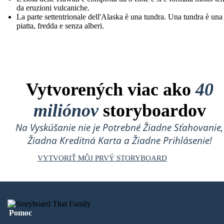
da eruzioni vulcaniche.
La parte settentrionale dell'Alaska è una tundra. Una tundra è una 
piatta, fredda e senza alberi.
Vytvorených viac ako
40
miliónov
storyboardov
Na Vyskúšanie nie je Potrebné Žiadne Sťahovanie,
Žiadna Kreditná Karta a Žiadne Prihlásenie!
VYTVORIŤ MÔJ PRVÝ STORYBOARD
Pomoc