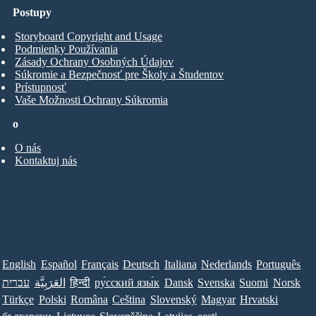
Postupy
Storyboard Copyright and Usage
Podmienky Používania
Zásady Ochrany Osobných Údajov
Súkromie a Bezpečnosť pre Školy a Študentov
Prístupnosť
Vaše Možnosti Ochrany Súkromia
o
O nás
Kontaktuj nás
English
Español
Français
Deutsch
Italiana
Nederlands
Português
עברית
العَرَبِيَّة
हिन्दी
ру́сский язы́к
Dansk
Svenska
Suomi
Norsk
Türkçe
Polski
Româna
Ceština
Slovenský
Magyar
Hrvatski