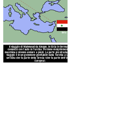
Siria
Il viaggio di Mahmoud da Aleppo, in Siria in Germania
POS
comincia con l'auto in Turchia. Perdono violentemente la
macchina e devono andare a piedi. La parte più straziante del
viaggio è in un gommone gonfiabile dalla Turchia a Lesbo,
un'isola che fa parte della Grecia (che fa parte dell'Unione
Europea).