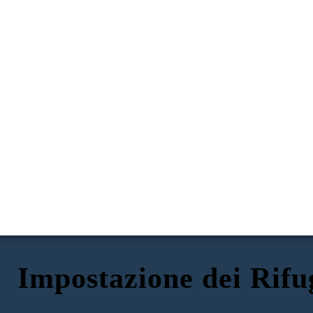
Impostazione dei Rifu
IMPOSTAZIONE in
LA STORIA DI GIUSEPPE
LA STORIA DI ISABEL
LA STORIA DI MAHMOUD
RIFUGIATO
TEMPO