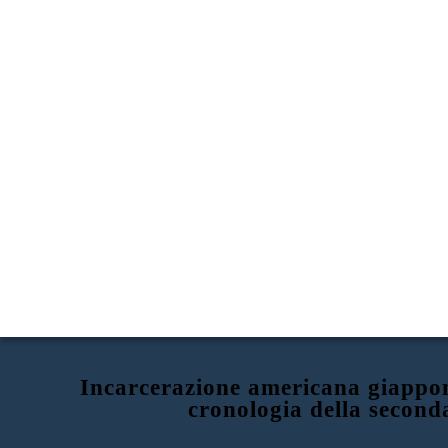
Incarcerazione americana giappon
cronologia della second
INCARCERAZIONE GIAPPONESE AMERICANA DURANTE
LA SECONDA GUERRA MONDIALE
IMPERO DEL GIAPPONE BOMBE PEARL
HARBOR