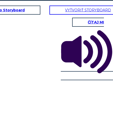
to Storyboard
VYTVORIŤ STORYBOARD
ČÍTAJ MI