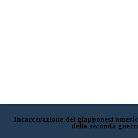
Incarcerazione dei giapponesi ameri
della seconda guerr
CHI l'ha ordinato?
COME ha influenzato i giapponesi
COSA è stato ordinato e