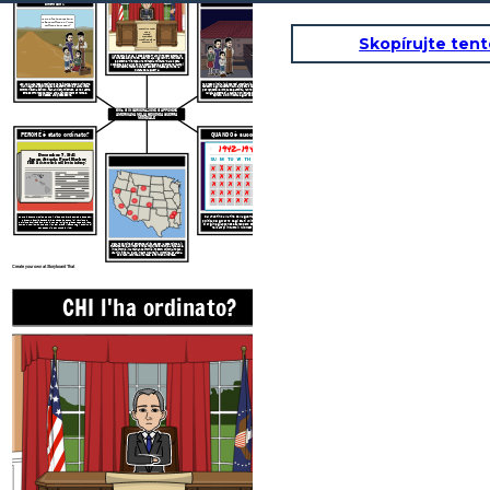
americani?
CHI ha preso di mira?
We've lost everything.
Where will we go? How
will we start over?
Executive Order
9066
Signed,
Skopírujte ten
President
Franklin Delano
Roosevelt
Il 19 febbraio 1942, il presidente Franklin Roosevelt emanò
l'ordine esecutivo 9066. Autorizzava il governo a rimuovere
le persone "ritenute una minaccia militare" dalla costa
occidentale e dall'Arizona e costringerle a entrare nei campi
di concentramento dove sarebbero rimaste per tutta la
durata della guerra.
120,000 Japanese Americans were incarcerated during the
Ha preso di mira i giapponesi americani e, in minor numero, i
war. Negative psychologicaleffects from the trauma were
tedeschi e gli italoamericani. Sono stati dati solo pochi giorni
common such as shock, fear,anxiety, mistrust, as well asthe
per vendere le loro case e attività, hanno permesso solo una
stress of forced removal and abandonment of homes,
valigia e costretti a cabine non isolate circondate da filo
businesses, and possessions.
spinato, luci di ricerca e guardie con mitra.
5 Ws H: INCARCERAZIONE GIAPPONESE
AMERICANA NELLA SECONDA GUERRA
MONDIALE
PERCHÉ è stato ordinato?
QUANDO è successo?
1942-1945
December. 7, 1941
Japan Attacks Pearl Harbor
DOVE
venivano incarcerate le persone?
FDR: "A date which will live in infamy."
x
x
x
x
x
x
X
x
x
x
x
x
x
x
x
x
x
x
x
x
x
x
x
x
x
x
x
x
x
x
x
x
x
x
x
Dal 1942 fino alla fine della guerra nel
1945
, era
Fu ordinato tre mesi dopo che il Giappone aveva bombardato Pearl
Harbor. L'isteria è stata alimentata da decenni di razzismo e
politica del governo degli Stati Uniti che le persone
politiche anti-asiatiche. Chiunque di origine giapponese era visto
di origine giapponese sarebbero state incarcerate
come un nemico, anche quelli che avevano vissuto negli Stati Uniti
nei campi in tutto il Midwest e l'ovest.
per decenni o per tutta la vita.
C'erano dozzine di strutture utilizzate per la detenzione e il
trattamento e 10 importanti campi di detenzione a Tule Lake,
in California; Manzanar, California; Poston, Arizona; Topaz,
Utah; Minidoka, Idaho; Heart Mountain, Wyoming; Granada,
Colorado; Jerome, Arkansas; e Rohwer, Arkansas.
Create your own at Storyboard That
CHI l'ha ordinato?
COSA è stato
CHI ha pres