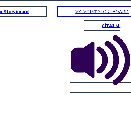
to Storyboard
VYTVORIŤ STORYBOARD
ČÍTAJ MI
 ordinato e
o di mira?