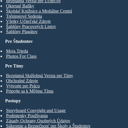
Bezplatná Verzia pre Učiteľov
Okresné Balíky
Školské Knižnice a Mediálne Centrá
Tréningové Sedenia
Všetky Učiteľské Zdroje
Šablóny Pracovných Listov
Šablóny Plagátov
Pre Študentov
Moja Trieda
Photos For Class
Pre Tímy
Bezplatná Skúšobná Verzia pre Tímy
Obchodné Zdroje
Vytvorte pre Prácu
Pripojte sa k Môjmu Tímu
Postupy
Storyboard Copyright and Usage
Podmienky Používania
Zásady Ochrany Osobných Údajov
Súkromie a Bezpečnosť pre Školy a Študentov