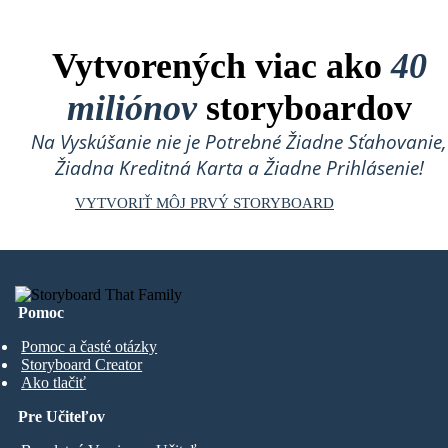
Vytvorených viac ako
40
miliónov
storyboardov
Na Vyskúšanie nie je Potrebné Žiadne Sťahovanie,
Žiadna Kreditná Karta a Žiadne Prihlásenie!
VYTVORIŤ MÔJ PRVÝ STORYBOARD
Pomoc
Pomoc a časté otázky
Storyboard Creator
Ako tlačiť
Pre Učiteľov