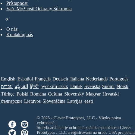
Prístupnosť
Vaše Možnosti Ochrany Súkromia
o
O nás
Kontaktuj nás
English
Español
Français
Deutsch
Italiana
Nederlands
Português
עברית
العَرَبِيَّة
हिन्दी
ру́сский язы́к
Dansk
Svenska
Suomi
Norsk
Türkçe
Polski
Româna
Ceština
Slovenský
Magyar
Hrvatski
български
Lietuvos
Slovenščina
Latvijas
eesti
© 2026 - Clever Prototypes, LLC - Všetky práva
vyhradené.
StoryboardThat je ochranná známka spoločnosti
Clever
Prototypes , LLC
a registrovaná na úrade USA pre patent