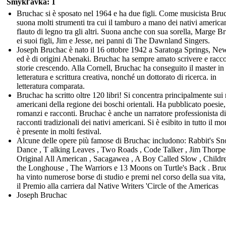
Šmykľavka: 1
Bruchac si è sposato nel 1964 e ha due figli. Come musicista Bru
suona molti strumenti tra cui il tamburo a mano dei nativi american
flauto di legno tra gli altri. Suona anche con sua sorella, Marge B
ei suoi figli, Jim e Jesse, nei panni di The Dawnland Singers.
Joseph Bruchac è nato il 16 ottobre 1942 a Saratoga Springs, Ne
ed è di origini Abenaki. Bruchac ha sempre amato scrivere e racc
storie crescendo. Alla Cornell, Bruchac ha conseguito il master in
letteratura e scrittura creativa, nonché un dottorato di ricerca. in
letteratura comparata.
Bruchac ha scritto oltre 120 libri! Si concentra principalmente sui 
americani della regione dei boschi orientali. Ha pubblicato poesie,
romanzi e racconti. Bruchac è anche un narratore professionista di
racconti tradizionali dei nativi americani. Si è esibito in tutto il m
è presente in molti festival.
Alcune delle opere più famose di Bruchac includono: Rabbit's S
Dance , T alking Leaves , Two Roads , Code Talker , Jim Thorpe
Original All American , Sacagawea , A Boy Called Slow , Childr
the Longhouse , The Warriors e 13 Moons on Turtle's Back . Bru
ha vinto numerose borse di studio e premi nel corso della sua vita, 
il Premio alla carriera dal Native Writers 'Circle of the Americas
Joseph Bruchac