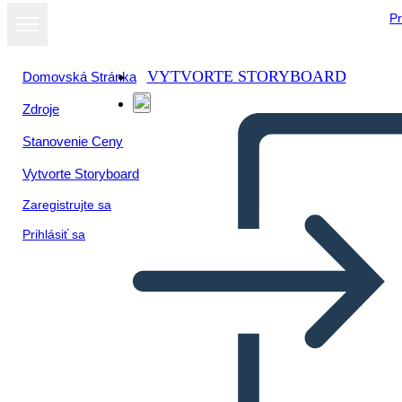
Pr
VYTVORTE STORYBOARD
Domovská Stránka
Zdroje
Stanovenie Ceny
Vytvorte Storyboard
Zaregistrujte sa
Prihlásiť sa
Biografia dei Popoli Indigeni
dei Boschi Orientali: Joseph