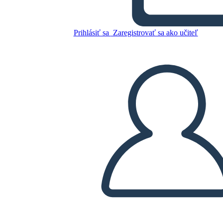
Bruchac
Prihlásiť sa
Zaregistrovať sa ako učiteľ
Skopírujte tento Storyboard
VYTVORIŤ STORYBOARD
PREHRAŤ PREZENTÁCIU
ČÍTAJ MI