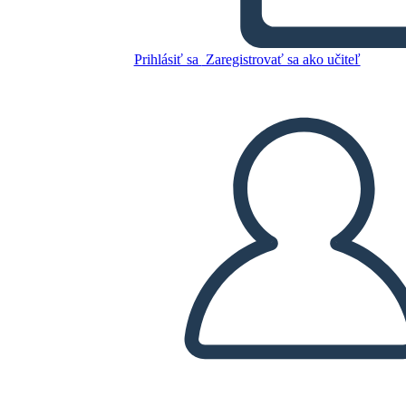
L'epopea di Gilgamesh
Prihlásiť sa
Zaregistrovať sa ako učiteľ
Skopírujte tento Storyboard
VYTVORIŤ STORYBOARD
PREHRAŤ PREZENTÁCIU
ČÍTAJ MI