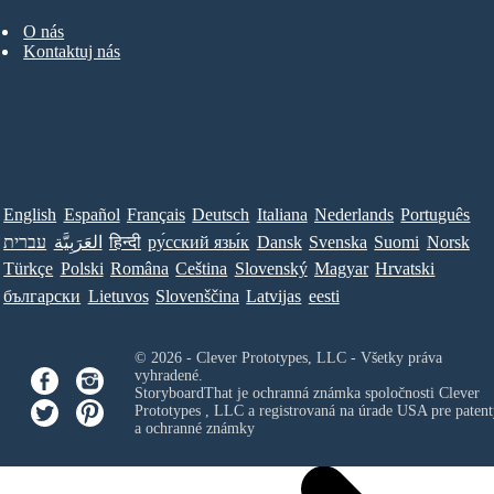
O nás
Kontaktuj nás
English
Español
Français
Deutsch
Italiana
Nederlands
Português
עברית
العَرَبِيَّة
हिन्दी
ру́сский язы́к
Dansk
Svenska
Suomi
Norsk
Türkçe
Polski
Româna
Ceština
Slovenský
Magyar
Hrvatski
български
Lietuvos
Slovenščina
Latvijas
eesti
© 2026 - Clever Prototypes, LLC - Všetky práva
vyhradené.
StoryboardThat je ochranná známka spoločnosti
Clever
Prototypes , LLC
a registrovaná na úrade USA pre patent
a ochranné známky