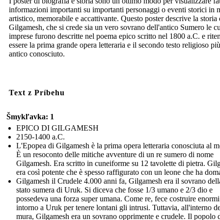
I poster di biografia e storia sono un ottimo modo per visualizzare fat
informazioni importanti su importanti personaggi o eventi storici in
artistico, memorabile e accattivante. Questo poster descrive la storia 
Gilgamesh, che si crede sia un vero sovrano dell'antico Sumero le cu
imprese furono descritte nel poema epico scritto nel 1800 a.C. e rite
essere la prima grande opera letteraria e il secondo testo religioso pi
antico conosciuto.
Text z Príbehu
Šmykľavka: 1
EPICO DI GILGAMESH
2150-1400 a.C.
L'Epopea di Gilgamesh è la prima opera letteraria conosciuta al 
È un resoconto delle mitiche avventure di un re sumero di nome
Gilgamesh. Era scritto in cuneiforme su 12 tavolette di pietra. Gi
era così potente che è spesso raffigurato con un leone che ha dom
Gilgamesh il Crudele 4.000 anni fa, Gilgamesh era il sovrano della
stato sumera di Uruk. Si diceva che fosse 1/3 umano e 2/3 dio e
possedeva una forza super umana. Come re, fece costruire enorm
intorno a Uruk per tenere lontani gli intrusi. Tuttavia, all'interno de
mura, Gilgamesh era un sovrano opprimente e crudele. Il popolo 