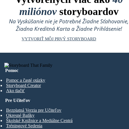
miliónov
storyboardov
Na Vyskúšanie nie je Potrebné Žiadne Sťahovanie,
Žiadna Kreditná Karta a Žiadne Prihlásenie!
VYTVORIŤ MÔJ PRVÝ STORYBOARD
Pomoc
Pomoc a časté otázky
Storyboard Creator
Ako tlačiť
Pre Učiteľov
Bezplatná Verzia pre Učiteľov
Okresné Balíky
Školské Knižnice a Mediálne Centrá
Tréningové Sedenia