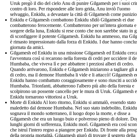
Uruk pregò il dio del cielo Anu di punire Gilgamesh per i suoi cri
contro di loro. Per rispondere alle loro grida, Anu inviò l'uomo
selvaggio, Enkidu, a devastare la città di Gilgamesh come punizio
Enkidu e Gilgamesh combattono Enkidu sfidò Gilgamesh ei due
combatterono ferocemente. Combatterono per un'intera giornata e
sorgere della luna, Enkidu si rese conto che non sarebbe stato in 
di sconfiggere il potente Gilgamesh. Enkidu ha ammesso, ma Gi
è rimasto impressionato dalla forza di Enkidu. I due hanno conclu
giornata da amici.
Gilgamesh ed Enkidu in una missione Gilgamesh ed Enkidu cerc
l'avventura così si recarono nella foresta di cedri per uccidere il 
Humbaba, che viveva lì e per abbattere i preziosi alberi di cedro.
Quando arrivarono, Enkidu e Gilgamesh iniziarono a tagliare gli a
di cedro, ma il demone Humbaba li vide e li attaccò! Gilgamesh e
Enkidu hanno combattuto coraggiosamente e sono riusciti a uccid
Humbaba. Trionfanti, abbatterono l'albero più alto della foresta e
scolpirono un possente cancello per le mura di Uruk. Gilgamesh 
Enkidu tornarono vittoriosi a Uruk.
Morte di Enkidu Al loro ritorno, Enkidu si ammalò, essendo stato
maledetto dal demone Humbaba. Nel suo stato indebolito, Enkidu
sognava il mondo sotterraneo, il luogo dopo la morte, e disse a
Gilgamesh che era un luogo buio e polveroso pieno di dolore. D
lunghi giorni di sofferenza, Enkidu morì. Gilgamesh era così scon
che istruì l'intero regno a piangere per Enkidu. Di fronte alla prosp
della propria mortalità, Gilgamesh giurò di trovare il segreto della 