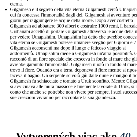
eterna.
Gilgamesh e il segreto della vita eterna Gilgamesh cercò Utnapish
cui fu concessa l'immortalità dagli dei. Gilgamesh si avventurò pe
giorni per raggiungere le acque della morte. Dopo aver costretto
Gilgamesh ad abbattere 300 alberi e costruire 1000 remi, il barcai
Urshanabi accettò di portare Gilgamesh attraverso le acque della 
per vedere Utnapishtim. Utnapishtim ha detto che avrebbe conces
vita eterna se Gilgamesh potesse rimanere sveglio per 6 giorni e 7 
Gilgamesh acconsentì ma dopo il lungo e faticoso viaggio si
addormentò. Utnapishtim diede a Gilgamesh un'altra possibilità. G
raccontò di un fiore speciale che cresceva in fondo al mare che gli
avrebbe garantito l'immortalità. Gilgamesh nuotò in fondo al mare
trovò il fiore. Quando era a terra, deponeva il fiore mentre si ripo
faceva il bagno. Un serpente scivolò giù dalle dune e mangiò il fi
Gilgamesh fu schiacciato e tornato a Uruk sconfitto. Mentre Gil
si avvicinava alle mura massicce e finemente lavorate di Uruk, si 
conto che anche se potrebbe non vivere per sempre, i suoi successi
sue creazioni vivranno per raccontare la sua grandezza.
Vytvorených viac ako
40