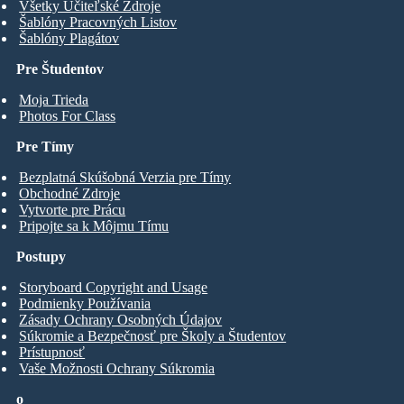
Všetky Učiteľské Zdroje
Šablóny Pracovných Listov
Šablóny Plagátov
Pre Študentov
Moja Trieda
Photos For Class
Pre Tímy
Bezplatná Skúšobná Verzia pre Tímy
Obchodné Zdroje
Vytvorte pre Prácu
Pripojte sa k Môjmu Tímu
Postupy
Storyboard Copyright and Usage
Podmienky Používania
Zásady Ochrany Osobných Údajov
Súkromie a Bezpečnosť pre Školy a Študentov
Prístupnosť
Vaše Možnosti Ochrany Súkromia
o