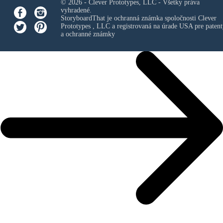
© 2026 - Clever Prototypes, LLC - Všetky práva
vyhradené.
StoryboardThat je ochranná známka spoločnosti
Clever
Prototypes , LLC
a registrovaná na úrade USA pre patent
a ochranné známky