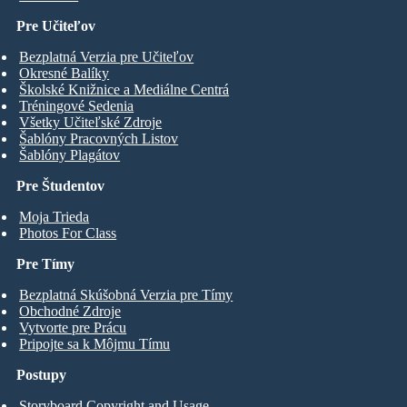
Pre Učiteľov
Bezplatná Verzia pre Učiteľov
Okresné Balíky
Školské Knižnice a Mediálne Centrá
Tréningové Sedenia
Všetky Učiteľské Zdroje
Šablóny Pracovných Listov
Šablóny Plagátov
Pre Študentov
Moja Trieda
Photos For Class
Pre Tímy
Bezplatná Skúšobná Verzia pre Tímy
Obchodné Zdroje
Vytvorte pre Prácu
Pripojte sa k Môjmu Tímu
Postupy
Storyboard Copyright and Usage