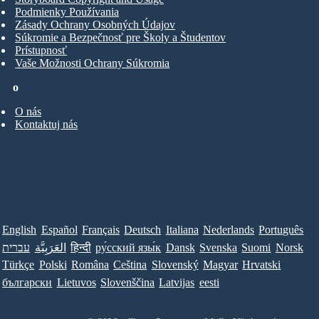
Podmienky Používania
Zásady Ochrany Osobných Údajov
Súkromie a Bezpečnosť pre Školy a Študentov
Prístupnosť
Vaše Možnosti Ochrany Súkromia
o
O nás
Kontaktuj nás
English
Español
Français
Deutsch
Italiana
Nederlands
Português
עברית
العَرَبِيَّة
हिन्दी
ру́сский язы́к
Dansk
Svenska
Suomi
Norsk
Türkçe
Polski
Româna
Ceština
Slovenský
Magyar
Hrvatski
български
Lietuvos
Slovenščina
Latvijas
eesti