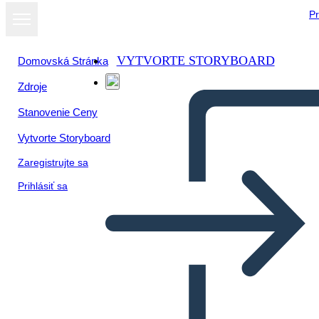
Pr
VYTVORTE STORYBOARD
Domovská Stránka
Zdroje
Stanovenie Ceny
Vytvorte Storyboard
Zaregistrujte sa
Prihlásiť sa
L'unico e Solo Ivan