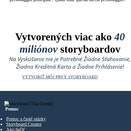
Vytvorených viac ako
40
miliónov
storyboardov
Na Vyskúšanie nie je Potrebné Žiadne Sťahovanie,
Žiadna Kreditná Karta a Žiadne Prihlásenie!
VYTVORIŤ MÔJ PRVÝ STORYBOARD
Pomoc
Pomoc a časté otázky
Storyboard Creator
Ako tlačiť