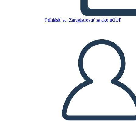
Character Map
Prihlásiť sa
Zaregistrovať sa ako učiteľ
Skopírujte tento Storyboard
VYTVORIŤ STORYBOARD
PREHRAŤ PREZENTÁCIU
ČÍTAJ MI