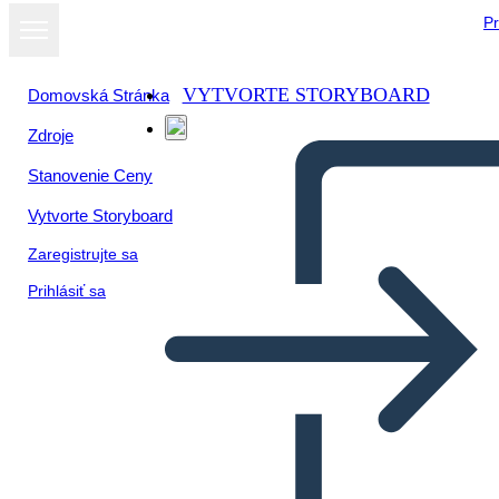
Pr
VYTVORTE STORYBOARD
Domovská Stránka
Zdroje
Stanovenie Ceny
Vytvorte Storyboard
Zaregistrujte sa
Prihlásiť sa
La Guerra che mi ha Salvato