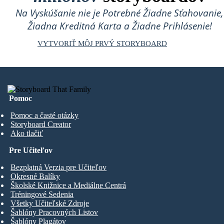
Na Vyskúšanie nie je Potrebné Žiadne Sťahovanie,
Žiadna Kreditná Karta a Žiadne Prihlásenie!
VYTVORIŤ MÔJ PRVÝ STORYBOARD
Pomoc
Pomoc a časté otázky
Storyboard Creator
Ako tlačiť
Pre Učiteľov
Bezplatná Verzia pre Učiteľov
Okresné Balíky
Školské Knižnice a Mediálne Centrá
Tréningové Sedenia
Všetky Učiteľské Zdroje
Šablóny Pracovných Listov
Šablóny Plagátov