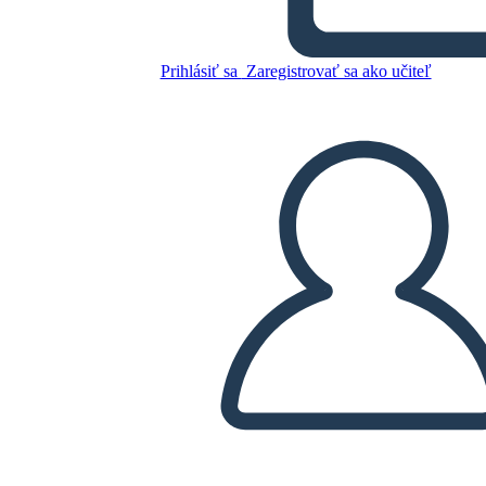
la Vita e le Allusioni
Prihlásiť sa
Zaregistrovať sa ako učiteľ
Skopírujte tento Storyboard
VYTVORIŤ STORYBOARD
PREHRAŤ PREZENTÁCIU
ČÍTAJ MI