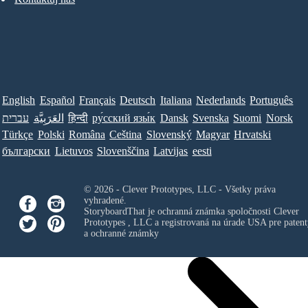
English
Español
Français
Deutsch
Italiana
Nederlands
Português
עברית
العَرَبِيَّة
हिन्दी
ру́сский язы́к
Dansk
Svenska
Suomi
Norsk
Türkçe
Polski
Româna
Ceština
Slovenský
Magyar
Hrvatski
български
Lietuvos
Slovenščina
Latvijas
eesti
© 2026 - Clever Prototypes, LLC - Všetky práva
vyhradené.
StoryboardThat je ochranná známka spoločnosti
Clever
Prototypes , LLC
a registrovaná na úrade USA pre patent
a ochranné známky