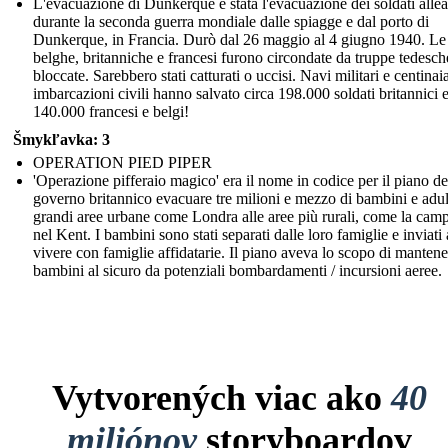
L'evacuazione di Dunkerque è stata l'evacuazione dei soldati allea
durante la seconda guerra mondiale dalle spiagge e dal porto di
Dunkerque, in Francia. Durò dal 26 maggio al 4 giugno 1940. Le
belghe, britanniche e francesi furono circondate da truppe tedesch
bloccate. Sarebbero stati catturati o uccisi. Navi militari e centinai
imbarcazioni civili hanno salvato circa 198.000 soldati britannici 
140.000 francesi e belgi!
Šmykľavka: 3
OPERATION PIED PIPER
'Operazione pifferaio magico' era il nome in codice per il piano de
governo britannico evacuare tre milioni e mezzo di bambini e adult
grandi aree urbane come Londra alle aree più rurali, come la cam
nel Kent. I bambini sono stati separati dalle loro famiglie e inviati 
vivere con famiglie affidatarie. Il piano aveva lo scopo di mantene
bambini al sicuro da potenziali bombardamenti / incursioni aeree.
Vytvorených viac ako
40
miliónov
storyboardov