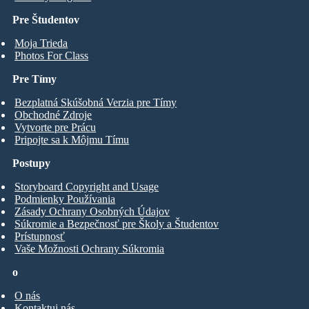
Pre Študentov
Moja Trieda
Photos For Class
Pre Tímy
Bezplatná Skúšobná Verzia pre Tímy
Obchodné Zdroje
Vytvorte pre Prácu
Pripojte sa k Môjmu Tímu
Postupy
Storyboard Copyright and Usage
Podmienky Používania
Zásady Ochrany Osobných Údajov
Súkromie a Bezpečnosť pre Školy a Študentov
Prístupnosť
Vaše Možnosti Ochrany Súkromia
o
O nás
Kontaktuj nás