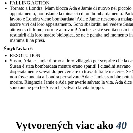
FALLING ACTION
Tornato a Londra, Mam blocca Ada e Jamie di nuovo nel piccolo
appartamento, nonostante la minaccia di un bombardamento. Part
lavoro e Londra viene bombardata! Ada e Jamie riescono a malap
uscire vivi dal loro appartamento. Sono sbalorditi nel vedere Susa
attraverso il fumo, correre a trovarli! Anche se si è sentita costretta
restituirli alla loro madre biologica, se ne è pentita nel momento in
mamma li ha presi.
Šmykľavka: 6
RESOLUTION
Susan, Ada, e Jamie ritorno al loro villaggio per scoprire che la ca
Susan è stata bombardata mentre erano spariti! I cittadini stavano
disperatamente scavando per cercare di trovarli tra le macerie. Se
non fosse andata a Londra per salvare Ada e Jamie, sarebbe potut
morire. Ringrazia Jamie e Ada per averle salvato la vita. Ada dice
sono anche perché Susan ha salvato la vita troppo.
Vytvorených viac ako
40