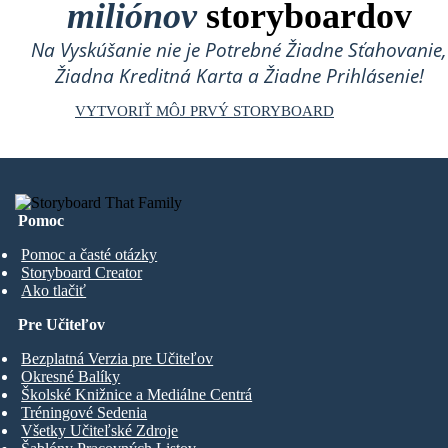
miliónov
storyboardov
Na Vyskúšanie nie je Potrebné Žiadne Sťahovanie,
Žiadna Kreditná Karta a Žiadne Prihlásenie!
VYTVORIŤ MÔJ PRVÝ STORYBOARD
Pomoc
Pomoc a časté otázky
Storyboard Creator
Ako tlačiť
Pre Učiteľov
Bezplatná Verzia pre Učiteľov
Okresné Balíky
Školské Knižnice a Mediálne Centrá
Tréningové Sedenia
Všetky Učiteľské Zdroje