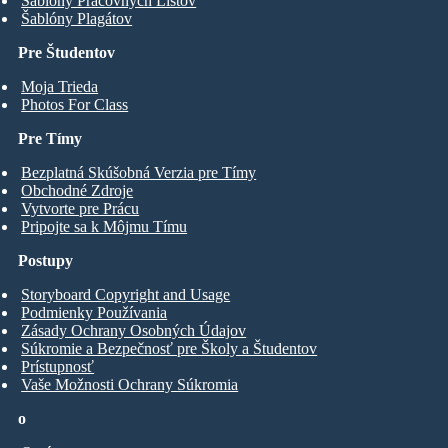
Šablóny Pracovných Listov
Šablóny Plagátov
Pre Študentov
Moja Trieda
Photos For Class
Pre Tímy
Bezplatná Skúšobná Verzia pre Tímy
Obchodné Zdroje
Vytvorte pre Prácu
Pripojte sa k Môjmu Tímu
Postupy
Storyboard Copyright and Usage
Podmienky Používania
Zásady Ochrany Osobných Údajov
Súkromie a Bezpečnosť pre Školy a Študentov
Prístupnosť
Vaše Možnosti Ochrany Súkromia
o