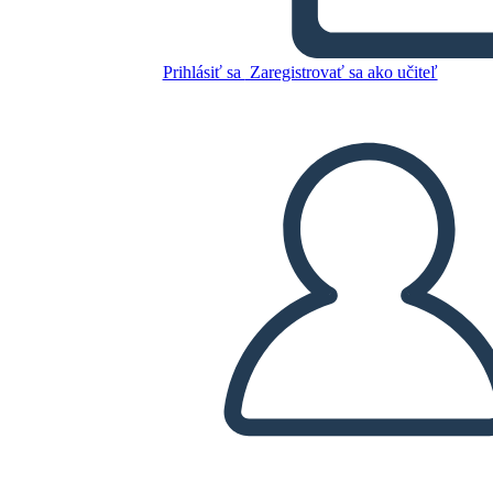
La Guerra che mi ha Salvato
la Vita Trama
Prihlásiť sa
Zaregistrovať sa ako učiteľ
Skopírujte tento Storyboard
VYTVORIŤ STORYBOARD
PREHRAŤ PREZENTÁCIU
ČÍTAJ MI