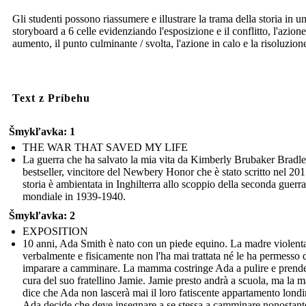
Gli studenti possono riassumere e illustrare la trama della storia in u
storyboard a 6 celle evidenziando l'esposizione e il conflitto, l'azione
aumento, il punto culminante / svolta, l'azione in calo e la risoluzion
Text z Príbehu
Šmykľavka: 1
THE WAR THAT SAVED MY LIFE
La guerra che ha salvato la mia vita da Kimberly Brubaker Bradl
bestseller, vincitore del Newbery Honor che è stato scritto nel 20
storia è ambientata in Inghilterra allo scoppio della seconda guerra
mondiale in 1939-1940.
Šmykľavka: 2
EXPOSITION
10 anni, Ada Smith è nato con un piede equino. La madre violent
verbalmente e fisicamente non l'ha mai trattata né le ha permesso 
imparare a camminare. La mamma costringe Ada a pulire e prende
cura del suo fratellino Jamie. Jamie presto andrà a scuola, ma la
dice che Ada non lascerà mai il loro fatiscente appartamento londi
Ada decide che deve insegnare a se stessa a camminare nonostant