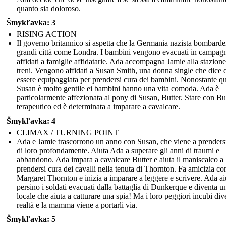
quanto sia doloroso.
Šmykľavka: 3
RISING ACTION
Il governo britannico si aspetta che la Germania nazista bombarde
grandi città come Londra. I bambini vengono evacuati in campag
affidati a famiglie affidatarie. Ada accompagna Jamie alla stazione
treni. Vengono affidati a Susan Smith, una donna single che dice 
essere equipaggiata per prendersi cura dei bambini. Nonostante qu
Susan è molto gentile ei bambini hanno una vita comoda. Ada è
particolarmente affezionata al pony di Susan, Butter. Stare con Bu
terapeutico ed è determinata a imparare a cavalcare.
Šmykľavka: 4
CLIMAX / TURNING POINT
Ada e Jamie trascorrono un anno con Susan, che viene a prenders
di loro profondamente. Aiuta Ada a superare gli anni di traumi e
abbandono. Ada impara a cavalcare Butter e aiuta il maniscalco a
prendersi cura dei cavalli nella tenuta di Thornton. Fa amicizia co
Margaret Thornton e inizia a imparare a leggere e scrivere. Ada ai
persino i soldati evacuati dalla battaglia di Dunkerque e diventa u
locale che aiuta a catturare una spia! Ma i loro peggiori incubi di
realtà e la mamma viene a portarli via.
Šmykľavka: 5