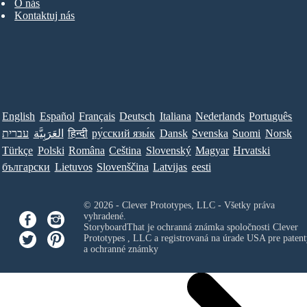
O nás
Kontaktuj nás
English
Español
Français
Deutsch
Italiana
Nederlands
Português
עברית
العَرَبِيَّة
हिन्दी
ру́сский язы́к
Dansk
Svenska
Suomi
Norsk
Türkçe
Polski
Româna
Ceština
Slovenský
Magyar
Hrvatski
български
Lietuvos
Slovenščina
Latvijas
eesti
© 2026 - Clever Prototypes, LLC - Všetky práva
vyhradené.
StoryboardThat je ochranná známka spoločnosti
Clever
Prototypes , LLC
a registrovaná na úrade USA pre patent
a ochranné známky