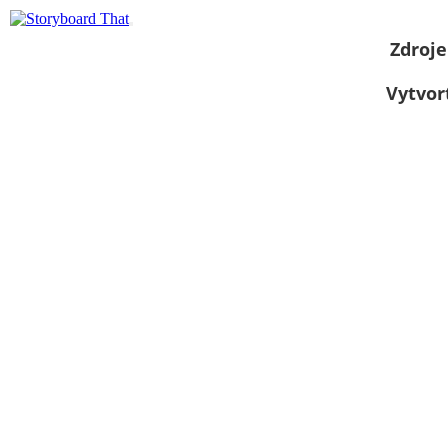
Zdroje
Vytvor