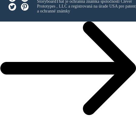
StoryboardThat je ochranná známka spoločnosti
Clever
Prototypes , LLC
a registrovaná na úrade USA pre patent
a ochranné známky