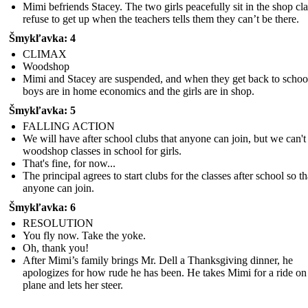
Mimi befriends Stacey. The two girls peacefully sit in the shop cl
refuse to get up when the teachers tells them they can’t be there.
Šmykľavka: 4
CLIMAX
Woodshop
Mimi and Stacey are suspended, and when they get back to school
boys are in home economics and the girls are in shop.
Šmykľavka: 5
FALLING ACTION
We will have after school clubs that anyone can join, but we can't
woodshop classes in school for girls.
That's fine, for now...
The principal agrees to start clubs for the classes after school so th
anyone can join.
Šmykľavka: 6
RESOLUTION
You fly now. Take the yoke.
Oh, thank you!
After Mimi’s family brings Mr. Dell a Thanksgiving dinner, he
apologizes for how rude he has been. He takes Mimi for a ride on
plane and lets her steer.