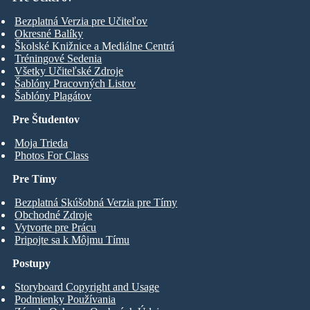
Bezplatná Verzia pre Učiteľov
Okresné Balíky
Školské Knižnice a Mediálne Centrá
Tréningové Sedenia
Všetky Učiteľské Zdroje
Šablóny Pracovných Listov
Šablóny Plagátov
Pre Študentov
Moja Trieda
Photos For Class
Pre Tímy
Bezplatná Skúšobná Verzia pre Tímy
Obchodné Zdroje
Vytvorte pre Prácu
Pripojte sa k Môjmu Tímu
Postupy
Storyboard Copyright and Usage
Podmienky Používania