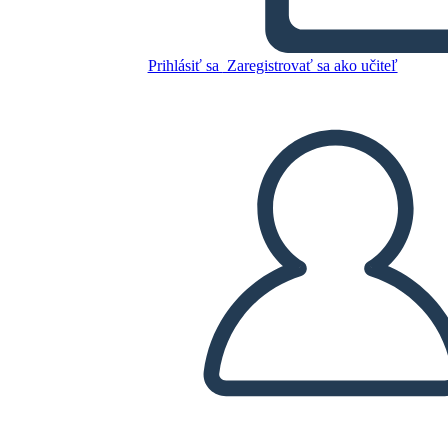
Diagramma del Diagramma
Prihlásiť sa
Zaregistrovať sa ako učiteľ
Skopírujte tento Storyboard
VYTVORIŤ STORYBOARD
PREHRAŤ PREZENTÁCIU
ČÍTAJ MI