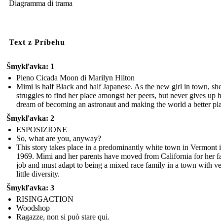
Diagramma di trama
Text z Príbehu
Šmykľavka: 1
Pieno Cicada Moon di Marilyn Hilton
Mimi is half Black and half Japanese. As the new girl in town, sh
struggles to find her place amongst her peers, but never gives up 
dream of becoming an astronaut and making the world a better pl
Šmykľavka: 2
ESPOSIZIONE
So, what are you, anyway?
This story takes place in a predominantly white town in Vermont 
1969. Mimi and her parents have moved from California for her fa
job and must adapt to being a mixed race family in a town with v
little diversity.
Šmykľavka: 3
RISINGACTION
Woodshop
Ragazze, non si può stare qui.