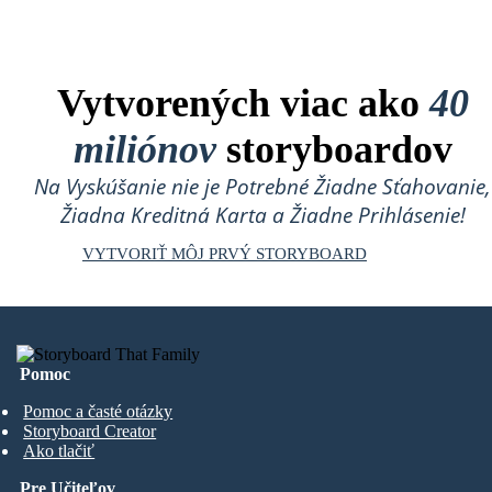
Vytvorených viac ako
40
miliónov
storyboardov
Na Vyskúšanie nie je Potrebné Žiadne Sťahovanie,
Žiadna Kreditná Karta a Žiadne Prihlásenie!
VYTVORIŤ MÔJ PRVÝ STORYBOARD
Pomoc
Pomoc a časté otázky
Storyboard Creator
Ako tlačiť
Pre Učiteľov