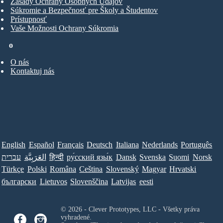
Zásady Ochrany Osobných Údajov
Súkromie a Bezpečnosť pre Školy a Študentov
Prístupnosť
Vaše Možnosti Ochrany Súkromia
o
O nás
Kontaktuj nás
English
Español
Français
Deutsch
Italiana
Nederlands
Português
עברית
العَرَبِيَّة
हिन्दी
ру́сский язы́к
Dansk
Svenska
Suomi
Norsk
Türkçe
Polski
Româna
Ceština
Slovenský
Magyar
Hrvatski
български
Lietuvos
Slovenščina
Latvijas
eesti
© 2026 - Clever Prototypes, LLC - Všetky práva
vyhradené.