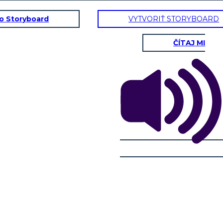
to Storyboard
VYTVORIŤ STORYBOARD
ČÍTAJ MI
LTURA