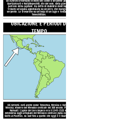
Gli Aztechi credevano in molti dei come il serpente piumato
estendeva sugli altopiani del Mes
Quetzalcoatl e Huitzilopochtli, dio del sole, della guerra e
Golfo al Pacifico, ea sud fino a q
patrono della capitale. Ha detto di stabilirsi dove hanno
trovato un'aquila appollaiata su un pero, che mangia un
serpente. Lo trovarono su un'isola in un lago e fondarono
Tenochtitlán.
UBICAZIONE E PERIODI DI
Costruirono enormi città, templ
TEMPO
ponti levatoi e giardini galle
scritta, consideravano la poes
avevano un sistema numerico, 
e l'istruzione obbligat
La Valle del Messico, dove
azteca, si trova tra alte 
laghi.
Il tempo era per l
Molte delle aree in cui vi
paludose o
o Attribution Required (https://creativecommons.org/publicdomain/zero/1.0)
for Commercial Use / No Attribution Required (https://creativecommons.org/publicdomain/zero/1.0)
mercial Use / No Attribution Required (https://creativecommons.org/publicdomain/zero/1.0)
TRADIZIONI 
RISORSE N
Gli Aztechi, noti anche come Tenochca, Mexica o Culhua-
Mexica, vissero nel Messico centrale nel XIII secolo. Parlano
Nahuatl. L'apice del loro impero era il 1345-1521 e si
estendeva sugli altopiani del Messico centrale dalla costa del
Golfo al Pacifico, ea sud fino a quello che oggi è il Guatemala.