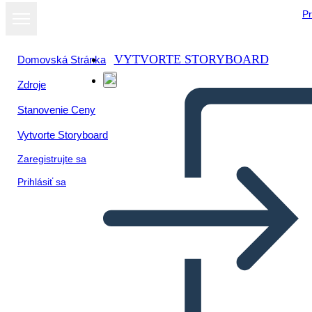
Pr
VYTVORTE STORYBOARD
Domovská Stránka
Zdroje
Stanovenie Ceny
Vytvorte Storyboard
Zaregistrujte sa
Prihlásiť sa
Mesopotamia Bio
Nebuchadnezzar