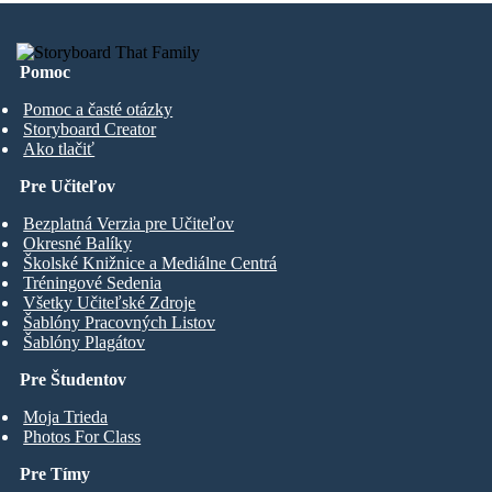
Pomoc
Pomoc a časté otázky
Storyboard Creator
Ako tlačiť
Pre Učiteľov
Bezplatná Verzia pre Učiteľov
Okresné Balíky
Školské Knižnice a Mediálne Centrá
Tréningové Sedenia
Všetky Učiteľské Zdroje
Šablóny Pracovných Listov
Šablóny Plagátov
Pre Študentov
Moja Trieda
Photos For Class
Pre Tímy