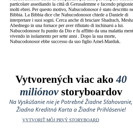
particolare assediando la città di Gerusalemme e facendo prigionie
molti ebrei. Per questo motivo, Nabucodonosor è stato descritto ne
Bibbia. La Bibbia dice che Nabucodonosor chiede a Daniele di
interpretare i suoi sogni. Cerca anche di bruciare Shadrach, Mesh
Abednego in una fornace per aver rifiutato di inchinarsi a lui.
Nabucodonosor fu punito da Dio e fu afflitto da una malattia ment
vivendo in isolamento per sette anni . Dopo la sua morte,
Nabucodonosor ebbe successo da suo figlio Amel-Marduk.
Vytvorených viac ako
40
miliónov
storyboardov
Na Vyskúšanie nie je Potrebné Žiadne Sťahovanie,
Žiadna Kreditná Karta a Žiadne Prihlásenie!
VYTVORIŤ MÔJ PRVÝ STORYBOARD