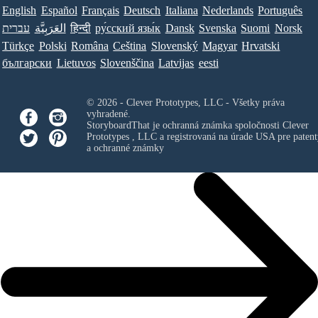
English
Español
Français
Deutsch
Italiana
Nederlands
Português
עברית
العَرَبِيَّة
हिन्दी
ру́сский язы́к
Dansk
Svenska
Suomi
Norsk
Türkçe
Polski
Româna
Ceština
Slovenský
Magyar
Hrvatski
български
Lietuvos
Slovenščina
Latvijas
eesti
© 2026 - Clever Prototypes, LLC - Všetky práva
vyhradené.
StoryboardThat je ochranná známka spoločnosti
Clever
Prototypes , LLC
a registrovaná na úrade USA pre patent
a ochranné známky