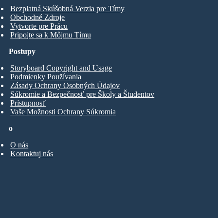
Bezplatná Skúšobná Verzia pre Tímy
Obchodné Zdroje
Vytvorte pre Prácu
Pripojte sa k Môjmu Tímu
Postupy
Storyboard Copyright and Usage
Podmienky Používania
Zásady Ochrany Osobných Údajov
Súkromie a Bezpečnosť pre Školy a Študentov
Prístupnosť
Vaše Možnosti Ochrany Súkromia
o
O nás
Kontaktuj nás