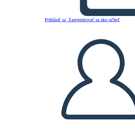
Prihlásiť sa
Zaregistrovať sa ako učiteľ
Skopírujte tento Storyboard
VYTVORIŤ STORYBOARD
PREHRAŤ PREZENTÁCIU
ČÍTAJ MI