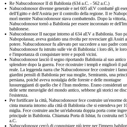
Re Nabucodonosor II di Babilonia (634 a.C. - 562 a.C.)
Nabucodonosor divenne generale e nel 605 aEV combatté gli eser
dell'Egitto e dell'Assiria per il controllo della regione. Il re Nabop
morì mentre Nabucodonosor stava combattendo. Dopo la vittoria,
Nabucodonosor tornò a Babilonia per essere incoronato re dell'I
babilonese.
Nabucodonosor II nacque intorno al 634 aEV a Babilonia. Suo pa
Nabopolassar, aveva guidato una rivolta per rovesciare gli Assiri a
potere. Nabucodonosor fu allevato per succedere a suo padre com
Nabucodonosor fu istruito sulle vie di Babilonia: i loro dèi, le loro
e l'importanza di conquistare terre e popoli vicini.
Nabucodonosor lasciò il segno riportando Babilonia al suo antico
splendore dopo la guerra. Fece ricostruire i templi e migliorò il pa
reale. La leggenda narra che Nabucodonosor fece costruire i famo
giardini pensili di Babilonia per sua moglie, Semiramis, una princ
persiana, poiché aveva nostalgia delle foreste e delle montagne
lussureggianti di quello che è l'Iran moderno. Erano considerati u
delle sette meraviglie del mondo antico, sebbene gli storici ne dis
l'esistenza.
Per fortificare la città, Nabucodonosor fece costruire un'enorme d
cinta muraria intorno alla città di Babilonia che si estendeva per 1
miglia. Fece costruire anche un'elaborata doppia porta come ingre
principale in Babilonia. Chiamata Porta di Ishtar, fu costruita nel 
a.C.
Nabucodonosor cercò di conquistare più terre per l'impero babilon