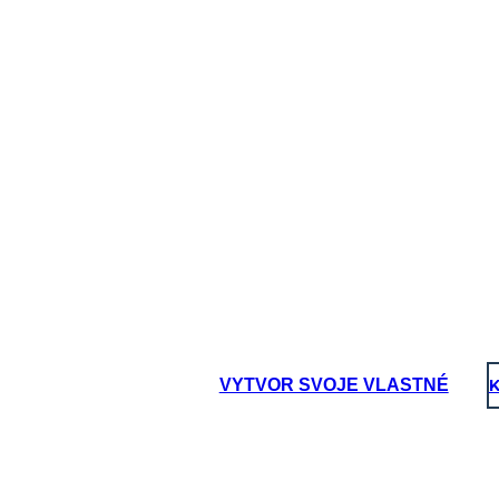
VYTVOR SVOJE VLASTNÉ
K