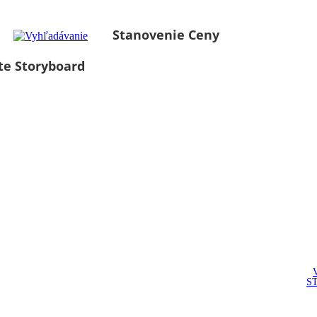
Stanovenie Ceny
te Storyboard
S