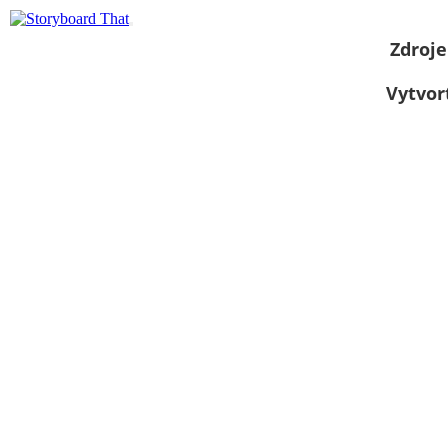
Zdroje
Vytvor