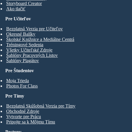
Storyboard Creator
Ako tlačiť
Pre Učiteľov
Bezplatná Verzia pre Učiteľov
Okresné Balíky
Školské Knižnice a Mediálne Centrá
Tréningové Sedenia
Všetky Učiteľské Zdroje
Šablóny Pracovných Listov
Šablóny Plagátov
Pre Študentov
Moja Trieda
Photos For Class
Pre Tímy
Bezplatná Skúšobná Verzia pre Tímy
Obchodné Zdroje
Vytvorte pre Prácu
Pripojte sa k Môjmu Tímu
Postupy