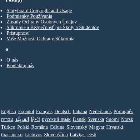
Storyboard Copyright and Usage
Podmienky Používania
Zásady Ochrany Osobných Údajov
Súkromie a Bezpečnosť pre Školy a Študentov
Prístupnosť
Vaše Možnosti Ochrany Súkromia
o
O nás
Kontaktuj nás
English
Español
Français
Deutsch
Italiana
Nederlands
Português
עברית
العَرَبِيَّة
हिन्दी
ру́сский язы́к
Dansk
Svenska
Suomi
Norsk
Türkçe
Polski
Româna
Ceština
Slovenský
Magyar
Hrvatski
български
Lietuvos
Slovenščina
Latvijas
eesti