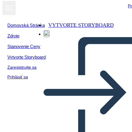
Pr
VYTVORTE STORYBOARD
Domovská Stránka
Zdroje
Stanovenie Ceny
Vytvorte Storyboard
Zaregistrujte sa
Prihlásiť sa
Metis of Canada Esempio di
Vocabolario