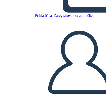
Prihlásiť sa
Zaregistrovať sa ako učiteľ
Skopírujte tento Storyboard
VYTVORIŤ STORYBOARD
PREHRAŤ PREZENTÁCIU
ČÍTAJ MI