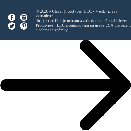
© 2026 - Clever Prototypes, LLC - Všetky práva
vyhradené.
StoryboardThat je ochranná známka spoločnosti
Clever
Prototypes , LLC
a registrovaná na úrade USA pre patent
a ochranné známky