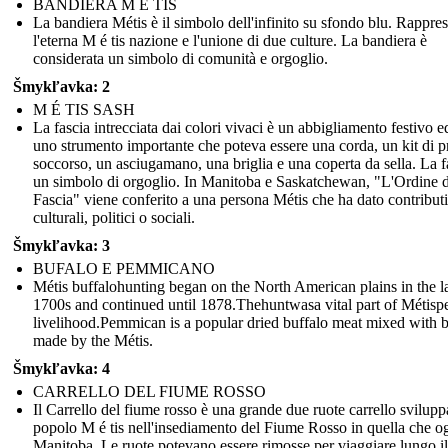
BANDIERA M É TIS
La bandiera Métis è il simbolo dell'infinito su sfondo blu. Rappre
l'eterna M é tis nazione e l'unione di due culture. La bandiera è
considerata un simbolo di comunità e orgoglio.
Šmykľavka: 2
M É TIS SASH
La fascia intrecciata dai colori vivaci è un abbigliamento festivo e
uno strumento importante che poteva essere una corda, un kit di p
soccorso, un asciugamano, una briglia e una coperta da sella. La f
un simbolo di orgoglio. In Manitoba e Saskatchewan, "L'Ordine d
Fascia" viene conferito a una persona Métis che ha dato contributi
culturali, politici o sociali.
Šmykľavka: 3
BUFALO E PEMMICANO
Métis buffalohunting began on the North American plains in the l
1700s and continued until 1878.Thehuntwasa vital part of Métisp
livelihood.Pemmican is a popular dried buffalo meat mixed with b
made by the Métis.
Šmykľavka: 4
CARRELLO DEL FIUME ROSSO
Il Carrello del fiume rosso è una grande due ruote carrello svilupp
popolo M é tis nell'insediamento del Fiume Rosso in quella che o
Manitoba. Le ruote potevano essere rimosse per viaggiare lungo i