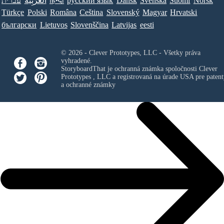
עברית
العَرَبِيَّة
हिन्दी
ру́сский язы́к
Dansk
Svenska
Suomi
Norsk
Türkçe
Polski
Româna
Ceština
Slovenský
Magyar
Hrvatski
български
Lietuvos
Slovenščina
Latvijas
eesti
© 2026 - Clever Prototypes, LLC - Všetky práva
vyhradené.
StoryboardThat je ochranná známka spoločnosti
Clever
Prototypes , LLC
a registrovaná na úrade USA pre patent
a ochranné známky