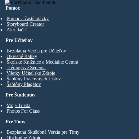
Pomoc
Pomoc a časté otázky
Storyboard Creator
Ako tlačiť
Pre Učiteľov
Bezplatná Verzia pre Učiteľov
Okresné Balíky
Školské Knižnice a Mediálne Centrá
Tréningové Sedenia
Všetky Učiteľské Zdroje
Šablóny Pracovných Listov
Šablóny Plagátov
Pre Študentov
Moja Trieda
Photos For Class
Pre Tímy
Bezplatná Skúšobná Verzia pre Tímy
Obchodné Zdroje