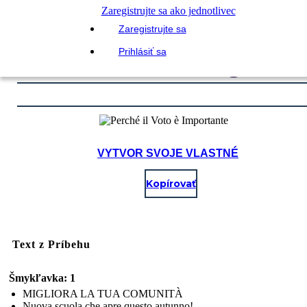
Zaregistrujte sa ako jednotlivec
Zaregistrujte sa
Prihlásiť sa
VYTVOR SVOJE VLASTNÉ
Kopírovať
Text z Príbehu
Šmykľavka: 1
MIGLIORA LA TUA COMUNITÀ
Nuova scuola che apre questo autunno!