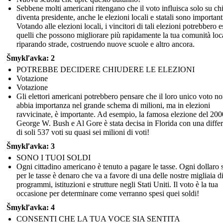
Sebbene molti americani ritengano che il voto influisca solo su ch
diventa presidente, anche le elezioni locali e statali sono important
Votando alle elezioni locali, i vincitori di tali elezioni potrebbero e
quelli che possono migliorare più rapidamente la tua comunità loc
riparando strade, costruendo nuove scuole e altro ancora.
Šmykľavka: 2
POTREBBE DECIDERE CHIUDERE LE ELEZIONI
Votazione
Votazione
Gli elettori americani potrebbero pensare che il loro unico voto n
abbia importanza nel grande schema di milioni, ma in elezioni
ravvicinate, è importante. Ad esempio, la famosa elezione del 200
George W. Bush e Al Gore è stata decisa in Florida con una diffe
di soli 537 voti su quasi sei milioni di voti!
Šmykľavka: 3
SONO I TUOI SOLDI
Ogni cittadino americano è tenuto a pagare le tasse. Ogni dollaro 
per le tasse è denaro che va a favore di una delle nostre migliaia d
programmi, istituzioni e strutture negli Stati Uniti. Il voto è la tua
occasione per determinare come verranno spesi quei soldi!
Šmykľavka: 4
CONSENTI CHE LA TUA VOCE SIA SENTITA