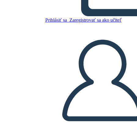
Skopírujte tento Storyboard
Prihlásiť sa
Zaregistrovať sa ako učiteľ
VYTVORIŤ STORYBOARD
PREHRAŤ PREZENTÁCIU
ČÍTAJ MI