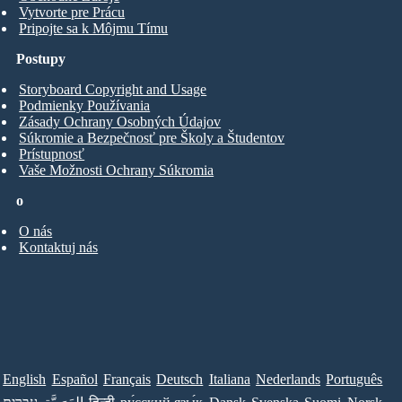
Vytvorte pre Prácu
Pripojte sa k Môjmu Tímu
Postupy
Storyboard Copyright and Usage
Podmienky Používania
Zásady Ochrany Osobných Údajov
Súkromie a Bezpečnosť pre Školy a Študentov
Prístupnosť
Vaše Možnosti Ochrany Súkromia
o
O nás
Kontaktuj nás
English
Español
Français
Deutsch
Italiana
Nederlands
Português