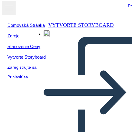
Pr
VYTVORTE STORYBOARD
Domovská Stránka
Zdroje
Stanovenie Ceny
Vytvorte Storyboard
Zaregistrujte sa
Prihlásiť sa
Perché il Voto è Importante