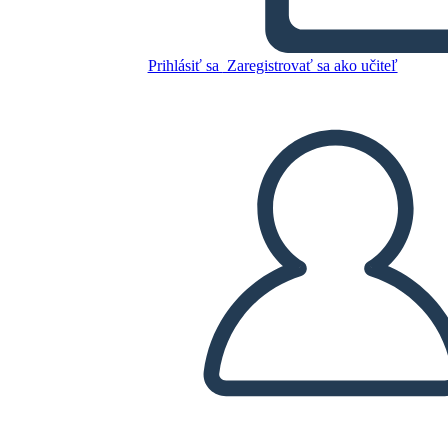
Prihlásiť sa
Zaregistrovať sa ako učiteľ
Skopírujte tento Storyboard
VYTVORIŤ STORYBOARD
PREHRAŤ PREZENTÁCIU
ČÍTAJ MI