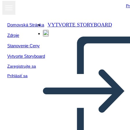
Pr
VYTVORTE STORYBOARD
Domovská Stránka
Zdroje
Stanovenie Ceny
Vytvorte Storyboard
Zaregistrujte sa
Prihlásiť sa
Personaggi Calico Girl