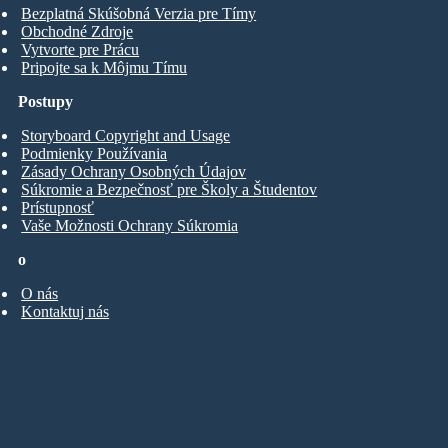
Bezplatná Skúšobná Verzia pre Tímy
Obchodné Zdroje
Vytvorte pre Prácu
Pripojte sa k Môjmu Tímu
Postupy
Storyboard Copyright and Usage
Podmienky Používania
Zásady Ochrany Osobných Údajov
Súkromie a Bezpečnosť pre Školy a Študentov
Prístupnosť
Vaše Možnosti Ochrany Súkromia
o
O nás
Kontaktuj nás