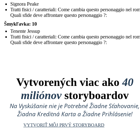
Signora Peake
Tratti fisici / caratteriali: Come cambia questo personaggio nel r
Quali sfide deve affrontare questo personaggio ?:
Šmykľavka: 10
Tenente Jessup
Tratti fisici / caratteriali: Come cambia questo personaggio nel r
Quali sfide deve affrontare questo personaggio ?:
Vytvorených viac ako
40
miliónov
storyboardov
Na Vyskúšanie nie je Potrebné Žiadne Sťahovanie,
Žiadna Kreditná Karta a Žiadne Prihlásenie!
VYTVORIŤ MÔJ PRVÝ STORYBOARD