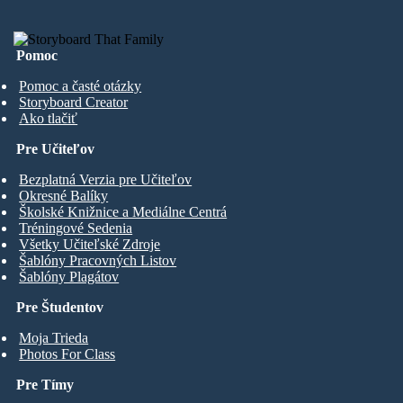
Pomoc
Pomoc a časté otázky
Storyboard Creator
Ako tlačiť
Pre Učiteľov
Bezplatná Verzia pre Učiteľov
Okresné Balíky
Školské Knižnice a Mediálne Centrá
Tréningové Sedenia
Všetky Učiteľské Zdroje
Šablóny Pracovných Listov
Šablóny Plagátov
Pre Študentov
Moja Trieda
Photos For Class
Pre Tímy