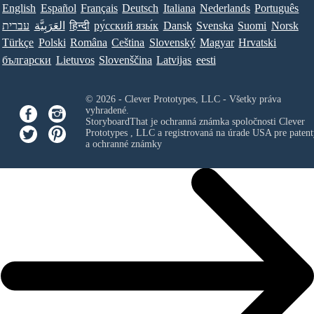
English
Español
Français
Deutsch
Italiana
Nederlands
Português
עברית
العَرَبِيَّة
हिन्दी
ру́сский язы́к
Dansk
Svenska
Suomi
Norsk
Türkçe
Polski
Româna
Ceština
Slovenský
Magyar
Hrvatski
български
Lietuvos
Slovenščina
Latvijas
eesti
© 2026 - Clever Prototypes, LLC - Všetky práva
vyhradené.
StoryboardThat je ochranná známka spoločnosti
Clever
Prototypes , LLC
a registrovaná na úrade USA pre patent
a ochranné známky