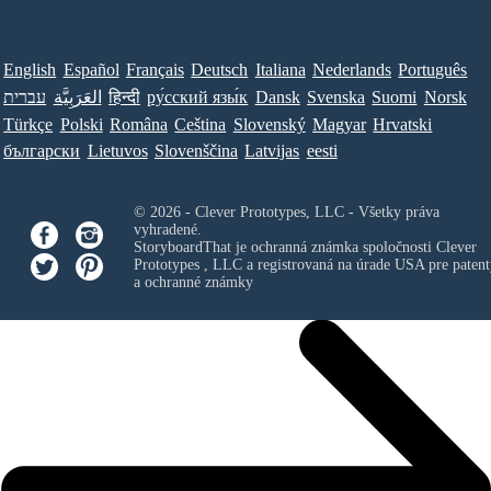
English
Español
Français
Deutsch
Italiana
Nederlands
Português
עברית
العَرَبِيَّة
हिन्दी
ру́сский язы́к
Dansk
Svenska
Suomi
Norsk
Türkçe
Polski
Româna
Ceština
Slovenský
Magyar
Hrvatski
български
Lietuvos
Slovenščina
Latvijas
eesti
© 2026 - Clever Prototypes, LLC - Všetky práva
vyhradené.
StoryboardThat je ochranná známka spoločnosti
Clever
Prototypes , LLC
a registrovaná na úrade USA pre patent
a ochranné známky