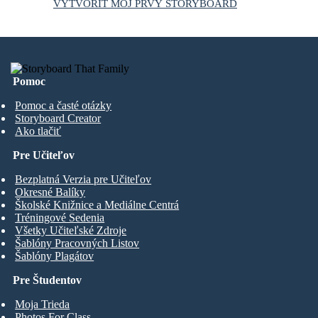
VYTVORIŤ MÔJ PRVÝ STORYBOARD
Pomoc
Pomoc a časté otázky
Storyboard Creator
Ako tlačiť
Pre Učiteľov
Bezplatná Verzia pre Učiteľov
Okresné Balíky
Školské Knižnice a Mediálne Centrá
Tréningové Sedenia
Všetky Učiteľské Zdroje
Šablóny Pracovných Listov
Šablóny Plagátov
Pre Študentov
Moja Trieda
Photos For Class