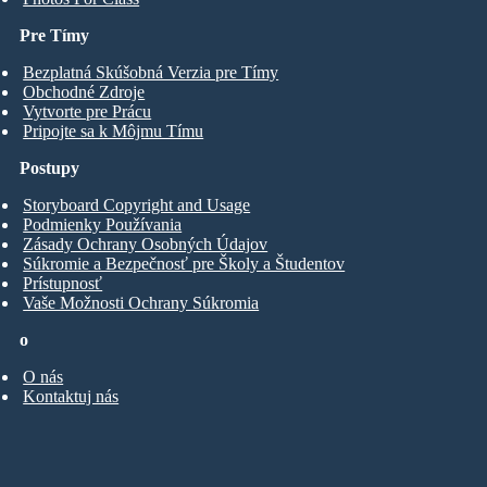
Pre Tímy
Bezplatná Skúšobná Verzia pre Tímy
Obchodné Zdroje
Vytvorte pre Prácu
Pripojte sa k Môjmu Tímu
Postupy
Storyboard Copyright and Usage
Podmienky Používania
Zásady Ochrany Osobných Údajov
Súkromie a Bezpečnosť pre Školy a Študentov
Prístupnosť
Vaše Možnosti Ochrany Súkromia
o
O nás
Kontaktuj nás