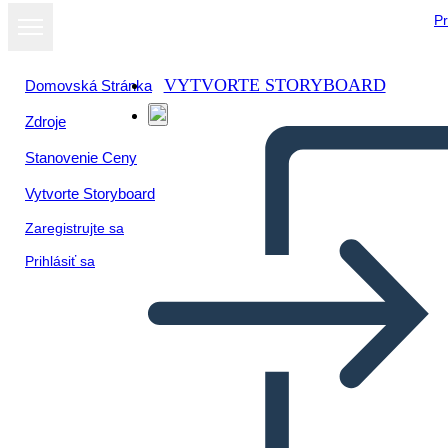
Pr
VYTVORTE STORYBOARD
Domovská Stránka
Zdroje
Stanovenie Ceny
Vytvorte Storyboard
Zaregistrujte sa
Prihlásiť sa
Personaggi Della Ragazza che