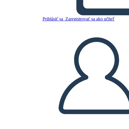
Beveva la Luna
Prihlásiť sa
Zaregistrovať sa ako učiteľ
Skopírujte tento Storyboard
VYTVORIŤ STORYBOARD
PREHRAŤ PREZENTÁCIU
ČÍTAJ MI