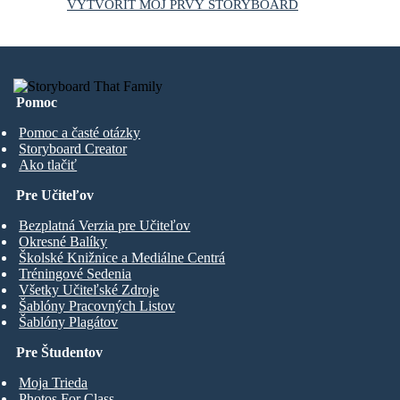
VYTVORIŤ MÔJ PRVÝ STORYBOARD
Pomoc
Pomoc a časté otázky
Storyboard Creator
Ako tlačiť
Pre Učiteľov
Bezplatná Verzia pre Učiteľov
Okresné Balíky
Školské Knižnice a Mediálne Centrá
Tréningové Sedenia
Všetky Učiteľské Zdroje
Šablóny Pracovných Listov
Šablóny Plagátov
Pre Študentov
Moja Trieda
Photos For Class