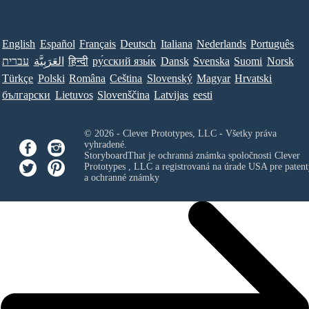
English
Español
Français
Deutsch
Italiana
Nederlands
Português
עברית
العَرَبِيَّة
हिन्दी
ру́сский язы́к
Dansk
Svenska
Suomi
Norsk
Türkçe
Polski
Româna
Ceština
Slovenský
Magyar
Hrvatski
български
Lietuvos
Slovenščina
Latvijas
eesti
© 2026 - Clever Prototypes, LLC - Všetky práva
vyhradené.
StoryboardThat je ochranná známka spoločnosti
Clever
Prototypes , LLC
a registrovaná na úrade USA pre patent
a ochranné známky