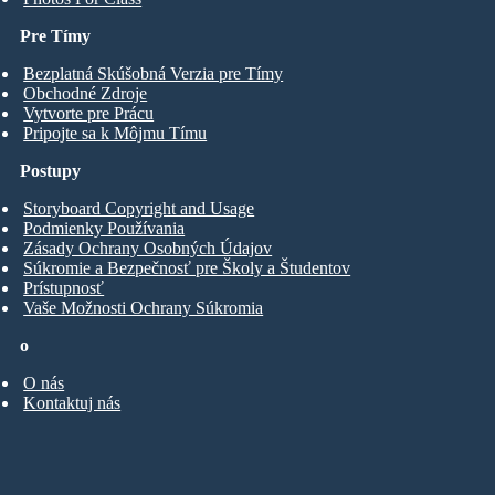
Pre Tímy
Bezplatná Skúšobná Verzia pre Tímy
Obchodné Zdroje
Vytvorte pre Prácu
Pripojte sa k Môjmu Tímu
Postupy
Storyboard Copyright and Usage
Podmienky Používania
Zásady Ochrany Osobných Údajov
Súkromie a Bezpečnosť pre Školy a Študentov
Prístupnosť
Vaše Možnosti Ochrany Súkromia
o
O nás
Kontaktuj nás