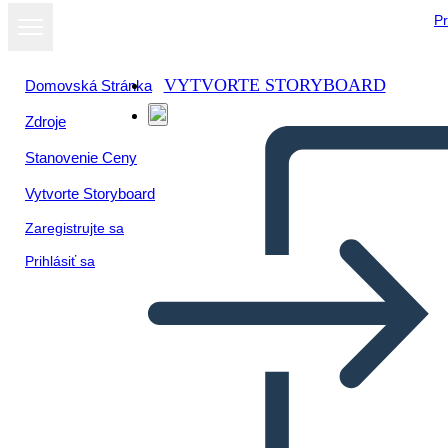
Pr
VYTVORTE STORYBOARD
Domovská Stránka
Zdroje
Stanovenie Ceny
Vytvorte Storyboard
Zaregistrujte sa
Prihlásiť sa
Personaggi di One Crazy