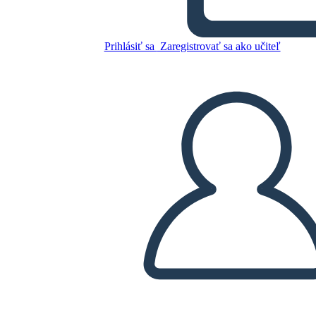
Summer
Prihlásiť sa
Zaregistrovať sa ako učiteľ
Skopírujte tento Storyboard
VYTVORIŤ STORYBOARD
PREHRAŤ PREZENTÁCIU
ČÍTAJ MI