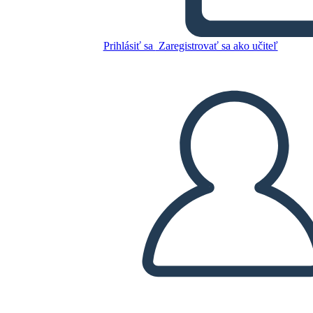
Personaggi Rifugiati
Prihlásiť sa
Zaregistrovať sa ako učiteľ
Skopírujte tento Storyboard
VYTVORIŤ STORYBOARD
PREHRAŤ PREZENTÁCIU
ČÍTAJ MI