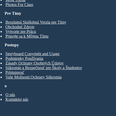
Photos For Class
Pre Tímy
Bezplatná Skúšobná Verzia pre Tímy
Obchodné Zdroje
Vytvorte pre Prácu
Pripojte sa k Môjmu Tímu
Postupy
Storyboard Copyright and Usage
Podmienky Používania
Zásady Ochrany Osobných Údajov
Súkromie a Bezpečnosť pre Školy a Študentov
Prístupnosť
Vaše Možnosti Ochrany Súkromia
o
O nás
Kontaktuj nás