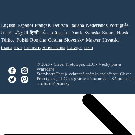
English
Español
Français
Deutsch
Italiana
Nederlands
Português
עברית
العَرَبِيَّة
हिन्दी
ру́сский язы́к
Dansk
Svenska
Suomi
Norsk
Türkçe
Polski
Româna
Ceština
Slovenský
Magyar
Hrvatski
български
Lietuvos
Slovenščina
Latvijas
eesti
© 2026 - Clever Prototypes, LLC - Všetky práva
vyhradené.
StoryboardThat je ochranná známka spoločnosti
Clever
Prototypes , LLC
a registrovaná na úrade USA pre patent
a ochranné známky