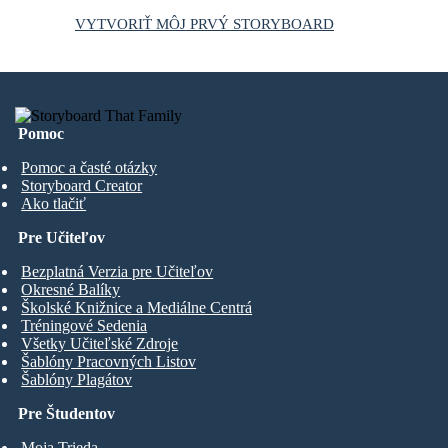
VYTVORIŤ MÔJ PRVÝ STORYBOARD
Pomoc
Pomoc a časté otázky
Storyboard Creator
Ako tlačiť
Pre Učiteľov
Bezplatná Verzia pre Učiteľov
Okresné Balíky
Školské Knižnice a Mediálne Centrá
Tréningové Sedenia
Všetky Učiteľské Zdroje
Šablóny Pracovných Listov
Šablóny Plagátov
Pre Študentov
Moja Trieda