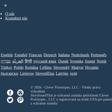
o
O nás
Kontaktuj nás
English
Español
Français
Deutsch
Italiana
Nederlands
Português
עברית
العَرَبِيَّة
हिन्दी
ру́сский язы́к
Dansk
Svenska
Suomi
Norsk
Türkçe
Polski
Româna
Ceština
Slovenský
Magyar
Hrvatski
български
Lietuvos
Slovenščina
Latvijas
eesti
© 2026 - Clever Prototypes, LLC - Všetky práva
vyhradené.
StoryboardThat je ochranná známka spoločnosti
Clever
Prototypes , LLC
a registrovaná na úrade USA pre patent
a ochranné známky