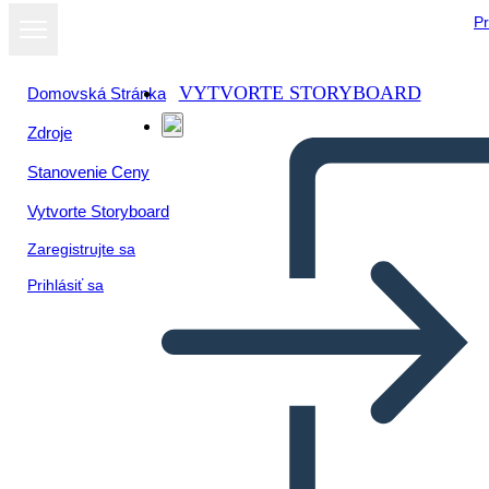
Pr
VYTVORTE STORYBOARD
Domovská Stránka
Zdroje
Stanovenie Ceny
Vytvorte Storyboard
Zaregistrujte sa
Prihlásiť sa
Primo Emendamento in