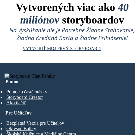
Vytvorených viac ako
40
miliónov
storyboardov
Na Vyskúšanie nie je Potrebné Žiadne Sťahovanie,
Žiadna Kreditná Karta a Žiadne Prihlásenie!
VYTVORIŤ MÔJ PRVÝ STORYBOARD
Pomoc
Pomoc a časté otázky
Storyboard Creator
Ako tlačiť
Pre Učiteľov
Bezplatná Verzia pre Učiteľov
Okresné Balíky
Školské Knižnice a Mediálne Centrá