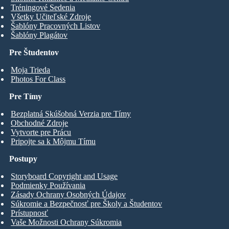
Tréningové Sedenia
Všetky Učiteľské Zdroje
Šablóny Pracovných Listov
Šablóny Plagátov
Pre Študentov
Moja Trieda
Photos For Class
Pre Tímy
Bezplatná Skúšobná Verzia pre Tímy
Obchodné Zdroje
Vytvorte pre Prácu
Pripojte sa k Môjmu Tímu
Postupy
Storyboard Copyright and Usage
Podmienky Používania
Zásady Ochrany Osobných Údajov
Súkromie a Bezpečnosť pre Školy a Študentov
Prístupnosť
Vaše Možnosti Ochrany Súkromia