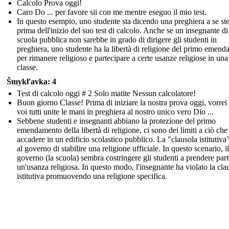
Calcolo Prova oggi!
Caro Do ... per favore sii con me mentre eseguo il mio test.
In questo esempio, uno studente sta dicendo una preghiera a se st
prima dell'inizio del suo test di calcolo. Anche se un insegnante d
scuola pubblica non sarebbe in grado di dirigere gli studenti in
preghiera, uno studente ha la libertà di religione del primo emen
per rimanere religioso e partecipare a certe usanze religiose in una
classe.
Šmykľavka: 4
Test di calcolo oggi # 2 Solo matite Nessun calcolatore!
Buon giorno Classe! Prima di iniziare la nostra prova oggi, vorrei
voi tutti unite le mani in preghiera al nostro unico vero Dio ...
Sebbene studenti e insegnanti abbiano la protezione del primo
emendamento della libertà di religione, ci sono dei limiti a ciò ch
accadere in un edificio scolastico pubblico. La "clausola istitutiva"
al governo di stabilire una religione ufficiale. In questo scenario, il
governo (la scuola) sembra costringere gli studenti a prendere part
un'usanza religiosa. In questo modo, l'insegnante ha violato la cla
istitutiva promuovendo una religione specifica.