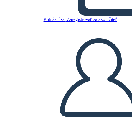
Classe
Prihlásiť sa
Zaregistrovať sa ako učiteľ
Skopírujte tento Storyboard
VYTVORIŤ STORYBOARD
PREHRAŤ PREZENTÁCIU
ČÍTAJ MI