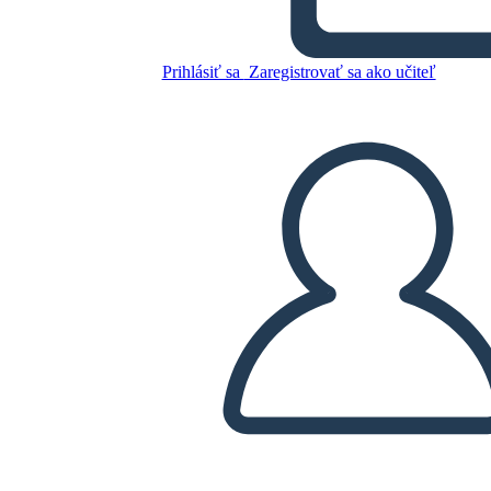
Della Ragazza Marrone
Prihlásiť sa
Zaregistrovať sa ako učiteľ
Skopírujte tento Storyboard
VYTVORIŤ STORYBOARD
PREHRAŤ PREZENTÁCIU
ČÍTAJ MI