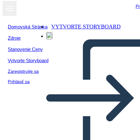
Pr
VYTVORTE STORYBOARD
Domovská Stránka
Zdroje
Stanovenie Ceny
Vytvorte Storyboard
Zaregistrujte sa
Prihlásiť sa
Prova del Testo di Sogno