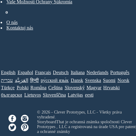
Vaše Možnosti Ochrany Súkromia
o
O nás
Kontaktuj nás
English
Español
Français
Deutsch
Italiana
Nederlands
Português
עברית
العَرَبِيَّة
हिन्दी
ру́сский язы́к
Dansk
Svenska
Suomi
Norsk
Türkçe
Polski
Româna
Ceština
Slovenský
Magyar
Hrvatski
български
Lietuvos
Slovenščina
Latvijas
eesti
© 2026 - Clever Prototypes, LLC - Všetky práva
vyhradené.
StoryboardThat je ochranná známka spoločnosti
Clever
Prototypes , LLC
a registrovaná na úrade USA pre patent
a ochranné známky