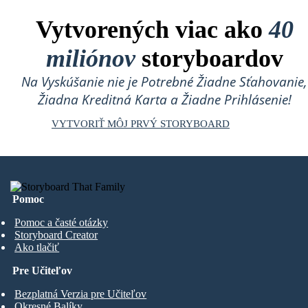
Vytvorených viac ako
40
miliónov
storyboardov
Na Vyskúšanie nie je Potrebné Žiadne Sťahovanie,
Žiadna Kreditná Karta a Žiadne Prihlásenie!
VYTVORIŤ MÔJ PRVÝ STORYBOARD
Pomoc
Pomoc a časté otázky
Storyboard Creator
Ako tlačiť
Pre Učiteľov
Bezplatná Verzia pre Učiteľov
Okresné Balíky