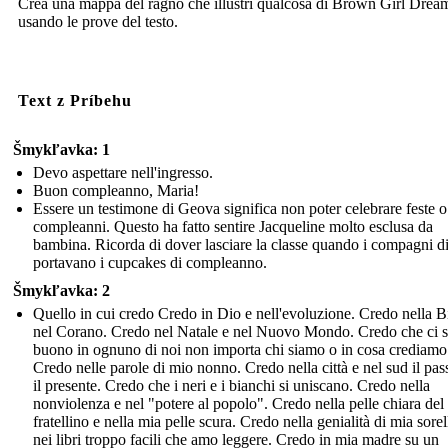
Crea una mappa del ragno che illustri qualcosa di Brown Girl Drea
usando le prove del testo.
Text z Príbehu
Šmykľavka: 1
Devo aspettare nell'ingresso.
Buon compleanno, Maria!
Essere un testimone di Geova significa non poter celebrare feste o
compleanni. Questo ha fatto sentire Jacqueline molto esclusa da
bambina. Ricorda di dover lasciare la classe quando i compagni di
portavano i cupcakes di compleanno.
Šmykľavka: 2
Quello in cui credo Credo in Dio e nell'evoluzione. Credo nella B
nel Corano. Credo nel Natale e nel Nuovo Mondo. Credo che ci s
buono in ognuno di noi non importa chi siamo o in cosa crediamo
Credo nelle parole di mio nonno. Credo nella città e nel sud il pas
il presente. Credo che i neri e i bianchi si uniscano. Credo nella
nonviolenza e nel "potere al popolo". Credo nella pelle chiara del
fratellino e nella mia pelle scura. Credo nella genialità di mia sorel
nei libri troppo facili che amo leggere. Credo in mia madre su un