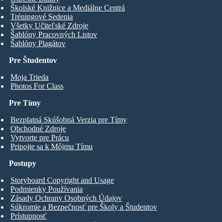
Školské Knižnice a Mediálne Centrá
Tréningové Sedenia
Všetky Učiteľské Zdroje
Šablóny Pracovných Listov
Šablóny Plagátov
Pre Študentov
Moja Trieda
Photos For Class
Pre Tímy
Bezplatná Skúšobná Verzia pre Tímy
Obchodné Zdroje
Vytvorte pre Prácu
Pripojte sa k Môjmu Tímu
Postupy
Storyboard Copyright and Usage
Podmienky Používania
Zásady Ochrany Osobných Údajov
Súkromie a Bezpečnosť pre Školy a Študentov
Prístupnosť