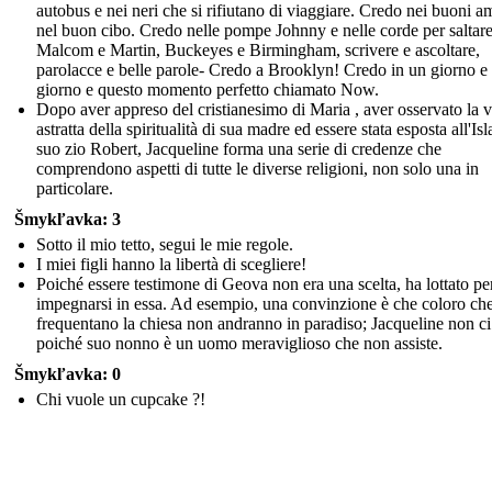
autobus e nei neri che si rifiutano di viaggiare. Credo nei buoni am
nel buon cibo. Credo nelle pompe Johnny e nelle corde per saltare
Malcom e Martin, Buckeyes e Birmingham, scrivere e ascoltare,
parolacce e belle parole- Credo a Brooklyn! Credo in un giorno e
giorno e questo momento perfetto chiamato Now.
Dopo aver appreso del cristianesimo di Maria , aver osservato la v
astratta della spiritualità di sua madre ed essere stata esposta all'Is
suo zio Robert, Jacqueline forma una serie di credenze che
comprendono aspetti di tutte le diverse religioni, non solo una in
particolare.
Šmykľavka: 3
Sotto il mio tetto, segui le mie regole.
I miei figli hanno la libertà di scegliere!
Poiché essere testimone di Geova non era una scelta, ha lottato pe
impegnarsi in essa. Ad esempio, una convinzione è che coloro ch
frequentano la chiesa non andranno in paradiso; Jacqueline non ci
poiché suo nonno è un uomo meraviglioso che non assiste.
Šmykľavka: 0
Chi vuole un cupcake ?!