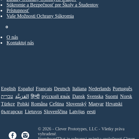
Súkromie a Bezpečnosť pre Školy a Študentov
Prístupnosť
Vaše Možnosti Ochrany Súkromia
o
O nás
Kontaktuj nás
English
Español
Français
Deutsch
Italiana
Nederlands
Português
עברית
العَرَبِيَّة
हिन्दी
ру́сский язы́к
Dansk
Svenska
Suomi
Norsk
Türkçe
Polski
Româna
Ceština
Slovenský
Magyar
Hrvatski
български
Lietuvos
Slovenščina
Latvijas
eesti
© 2026 - Clever Prototypes, LLC - Všetky práva
vyhradené.
StoryboardThat je ochranná známka spoločnosti
Clever