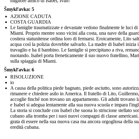
migliore amico di Isabel, Iván!
Šmykľavka: 5
AZIONE CADUTA
COSTA GUARDIA
Le famiglie traumatizzate e devastate vedono finalmente le luci di
Miami. Proprio mentre sono vicini alla costa, una nave della guar
costiera statunitense ordina loro di fermarsi. Eroicamente, Lito salt
acqua così la polizia dovrebbe salvarlo. La madre di Isabel inizia i
travaglio e ha il bambino. Le famiglie si precipitano a riva, reman
nuotando. Isabel porta freneticamente il suo nuovo fratellino, Mar
sulla spiaggia di Miami.
Šmykľavka: 6
RISOLUZIONE
io
A causa della politica piede bagnato, piede asciutto, sono autorizza
rimanere e chiedere asilo in America. Il fratello di Lito, Guillermo,
accoglie finché non trovano un appartamento. Gli adulti trovano 
e Isabel si adegua lentamente alla sua nuova scuola e impara l'ingl
La storia si conclude con Isabel che suona lo striscione stellato so
cubano alla tromba per i suoi nuovi compagni di classe americani
grata di essere nella sua nuova casa ma ancora orgogliosa della su
eredità cubana.