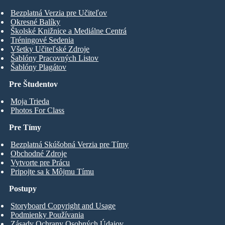
Bezplatná Verzia pre Učiteľov
Okresné Balíky
Školské Knižnice a Mediálne Centrá
Tréningové Sedenia
Všetky Učiteľské Zdroje
Šablóny Pracovných Listov
Šablóny Plagátov
Pre Študentov
Moja Trieda
Photos For Class
Pre Tímy
Bezplatná Skúšobná Verzia pre Tímy
Obchodné Zdroje
Vytvorte pre Prácu
Pripojte sa k Môjmu Tímu
Postupy
Storyboard Copyright and Usage
Podmienky Používania
Zásady Ochrany Osobných Údajov