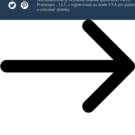
Prototypes , LLC
a registrovaná na úrade USA pre patent
a ochranné známky