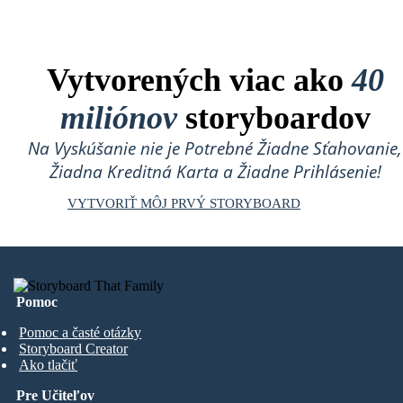
Vytvorených viac ako
40
miliónov
storyboardov
Na Vyskúšanie nie je Potrebné Žiadne Sťahovanie,
Žiadna Kreditná Karta a Žiadne Prihlásenie!
VYTVORIŤ MÔJ PRVÝ STORYBOARD
Pomoc
Pomoc a časté otázky
Storyboard Creator
Ako tlačiť
Pre Učiteľov