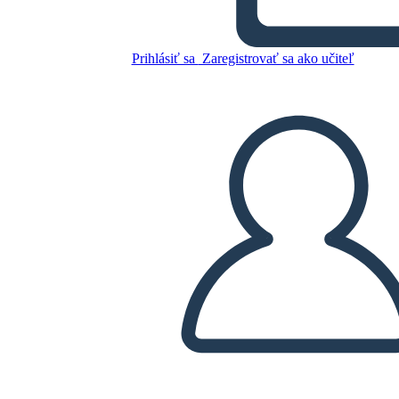
Riepilogo del Complotto dei
Rifugiati: la Storia di Isabel
Prihlásiť sa
Zaregistrovať sa ako učiteľ
Skopírujte tento Storyboard
VYTVORIŤ STORYBOARD
PREHRAŤ PREZENTÁCIU
ČÍTAJ MI