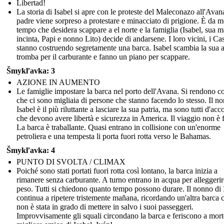
Libertad!
La storia di Isabel si apre con le proteste del Maleconazo all'Avan
padre viene sorpreso a protestare e minacciato di prigione. È da m
tempo che desidera scappare a el norte e la famiglia (Isabel, sua
incinta, Papi e nonno Lito) decide di andarsene. I loro vicini, i Cas
stanno costruendo segretamente una barca. Isabel scambia la sua 
tromba per il carburante e fanno un piano per scappare.
Šmykľavka: 3
AZIONE IN AUMENTO
Le famiglie impostare la barca nel porto dell'Avana. Si rendono c
che ci sono migliaia di persone che stanno facendo lo stesso. Il n
Isabel è il più riluttante a lasciare la sua patria, ma sono tutti d'acc
che devono avere libertà e sicurezza in America. Il viaggio non è f
La barca è traballante. Quasi entrano in collisione con un'enorme
petroliera e una tempesta li porta fuori rotta verso le Bahamas.
Šmykľavka: 4
PUNTO DI SVOLTA / CLIMAX
Poiché sono stati portati fuori rotta così lontano, la barca inizia a
rimanere senza carburante. A turno entrano in acqua per alleggerire
peso. Tutti si chiedono quanto tempo possono durare. Il nonno di 
continua a ripetere tristemente mañana, ricordando un'altra barca 
non è stata in grado di mettere in salvo i suoi passeggeri.
Improvvisamente gli squali circondano la barca e feriscono a morte