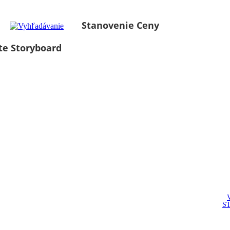
Stanovenie Ceny
te Storyboard
S