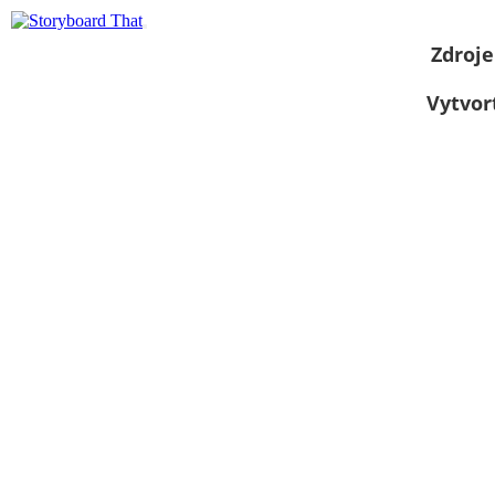
Zdroje
Vytvor