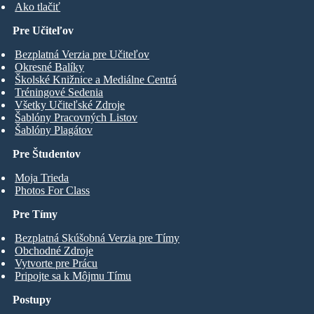
Ako tlačiť
Pre Učiteľov
Bezplatná Verzia pre Učiteľov
Okresné Balíky
Školské Knižnice a Mediálne Centrá
Tréningové Sedenia
Všetky Učiteľské Zdroje
Šablóny Pracovných Listov
Šablóny Plagátov
Pre Študentov
Moja Trieda
Photos For Class
Pre Tímy
Bezplatná Skúšobná Verzia pre Tímy
Obchodné Zdroje
Vytvorte pre Prácu
Pripojte sa k Môjmu Tímu
Postupy