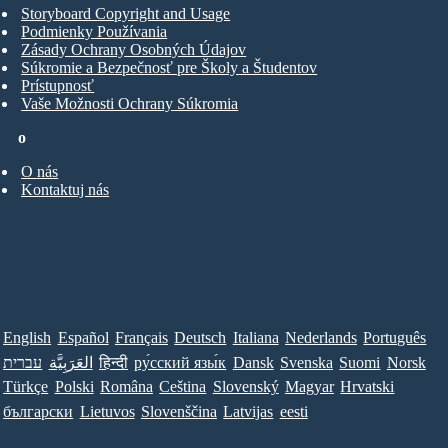
Storyboard Copyright and Usage
Podmienky Používania
Zásady Ochrany Osobných Údajov
Súkromie a Bezpečnosť pre Školy a Študentov
Prístupnosť
Vaše Možnosti Ochrany Súkromia
o
O nás
Kontaktuj nás
English
Español
Français
Deutsch
Italiana
Nederlands
Português
עברית
العَرَبِيَّة
हिन्दी
ру́сский язы́к
Dansk
Svenska
Suomi
Norsk
Türkçe
Polski
Româna
Ceština
Slovenský
Magyar
Hrvatski
български
Lietuvos
Slovenščina
Latvijas
eesti