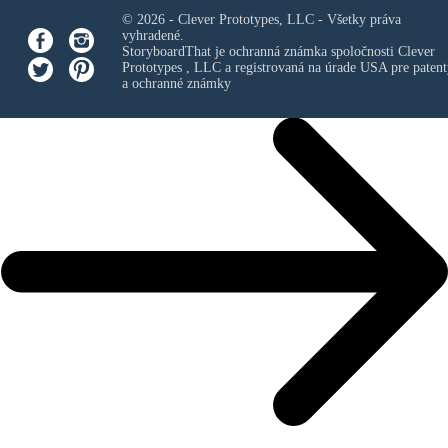
© 2026 - Clever Prototypes, LLC - Všetky práva
vyhradené.
StoryboardThat je ochranná známka spoločnosti
Clever
Prototypes , LLC
a registrovaná na úrade USA pre patent
a ochranné známky