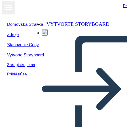
Pr
VYTVORTE STORYBOARD
Domovská Stránka
Zdroje
Stanovenie Ceny
Vytvorte Storyboard
Zaregistrujte sa
Prihlásiť sa
Risultati Della Mesopotamia