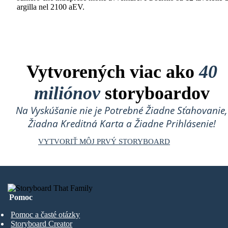
argilla nel 2100 aEV.
Vytvorených viac ako
40
miliónov
storyboardov
Na Vyskúšanie nie je Potrebné Žiadne Sťahovanie,
Žiadna Kreditná Karta a Žiadne Prihlásenie!
VYTVORIŤ MÔJ PRVÝ STORYBOARD
Pomoc
Pomoc a časté otázky
Storyboard Creator