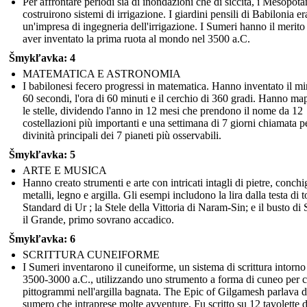
Per affrontare periodi sia di inondazioni che di siccità, i Mesopota
costruirono sistemi di irrigazione. I giardini pensili di Babilonia e
un'impresa di ingegneria dell'irrigazione. I Sumeri hanno il merito
aver inventato la prima ruota al mondo nel 3500 a.C.
Šmykľavka: 4
MATEMATICA E ASTRONOMIA
I babilonesi fecero progressi in matematica. Hanno inventato il mi
60 secondi, l'ora di 60 minuti e il cerchio di 360 gradi. Hanno ma
le stelle, dividendo l'anno in 12 mesi che prendono il nome da 12
costellazioni più importanti e una settimana di 7 giorni chiamata p
divinità principali dei 7 pianeti più osservabili.
Šmykľavka: 5
ARTE E MUSICA
Hanno creato strumenti e arte con intricati intagli di pietre, conchig
metalli, legno e argilla. Gli esempi includono la lira dalla testa di t
Standard di Ur ; la Stele della Vittoria di Naram-Sin; e il busto di
il Grande, primo sovrano accadico.
Šmykľavka: 6
SCRITTURA CUNEIFORME
I Sumeri inventarono il cuneiforme, un sistema di scrittura intorno
3500-3000 a.C., utilizzando uno strumento a forma di cuneo per c
pittogrammi nell'argilla bagnata. The Epic of Gilgamesh parlava d
sumero che intraprese molte avventure. Fu scritto su 12 tavolette d