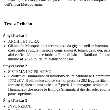
dell'antica Mesopotamia.
Text z Príbehu
Šmykľavka: 1
ARCHITETTURA
Gli antichi Mesopotamici fecero passi da gigante nell'architettura,
costruendo strutture massicce come ziggurat, templi degli dei, pala
altri edifici. L'enorme e intricata Porta di Ishtar a Babilonia fu cost
intorno al 575 aEV dal re Nabucodonosor II
Šmykľavka: 2
SISTEMA LEGISLATIVO
Il codice di Hammurabi fu introdotto dal re babilonese Hammurab
1772 aEV. Il più antico codice scritto, presenta 282 leggi scritte in
formato if, then su una stele alta 7 piedi. Un'immagine scolpita di
Hammurabi che riceve le leggi da Shamash, il dio del sole, adorna
parte superiore.
Šmykľavka: 3
INVENZIONI