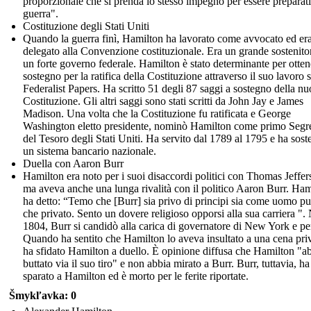
proporzionale che si prenda lo stesso impegno per essere preparati
guerra".
Costituzione degli Stati Uniti
Quando la guerra finì, Hamilton ha lavorato come avvocato ed er
delegato alla Convenzione costituzionale. Era un grande sostenito
un forte governo federale. Hamilton è stato determinante per ottene
sostegno per la ratifica della Costituzione attraverso il suo lavoro 
Federalist Papers. Ha scritto 51 degli 87 saggi a sostegno della n
Costituzione. Gli altri saggi sono stati scritti da John Jay e James
Madison. Una volta che la Costituzione fu ratificata e George
Washington eletto presidente, nominò Hamilton come primo Segre
del Tesoro degli Stati Uniti. Ha servito dal 1789 al 1795 e ha sost
un sistema bancario nazionale.
Duella con Aaron Burr
Hamilton era noto per i suoi disaccordi politici con Thomas Jeffer
ma aveva anche una lunga rivalità con il politico Aaron Burr. Ham
ha detto: “Temo che [Burr] sia privo di principi sia come uomo p
che privato. Sento un dovere religioso opporsi alla sua carriera ".
1804, Burr si candidò alla carica di governatore di New York e pe
Quando ha sentito che Hamilton lo aveva insultato a una cena priv
ha sfidato Hamilton a duello. È opinione diffusa che Hamilton "a
buttato via il suo tiro" e non abbia mirato a Burr. Burr, tuttavia, ha
sparato a Hamilton ed è morto per le ferite riportate.
Šmykľavka: 0