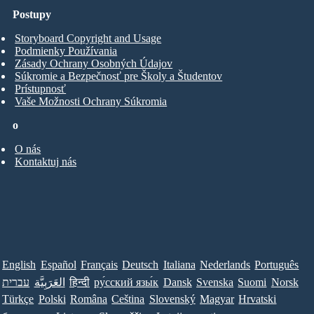
Postupy
Storyboard Copyright and Usage
Podmienky Používania
Zásady Ochrany Osobných Údajov
Súkromie a Bezpečnosť pre Školy a Študentov
Prístupnosť
Vaše Možnosti Ochrany Súkromia
o
O nás
Kontaktuj nás
English
Español
Français
Deutsch
Italiana
Nederlands
Português
עברית
العَرَبِيَّة
हिन्दी
ру́сский язы́к
Dansk
Svenska
Suomi
Norsk
Türkçe
Polski
Româna
Ceština
Slovenský
Magyar
Hrvatski