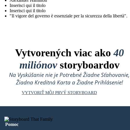
Alexander Hamilton
Inserisci qui il titolo
Inserisci qui il titolo
"Il vigore del governo è essenziale per la sicurezza della libertà".
Vytvorených viac ako
40
miliónov
storyboardov
Na Vyskúšanie nie je Potrebné Žiadne Sťahovanie,
Žiadna Kreditná Karta a Žiadne Prihlásenie!
VYTVORIŤ MÔJ PRVÝ STORYBOARD
Pomoc