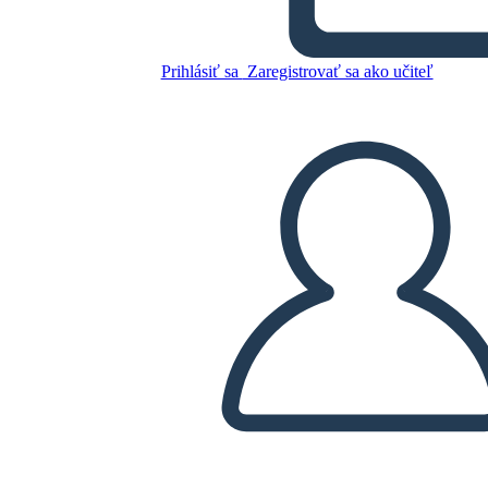
Hamilton
Prihlásiť sa
Zaregistrovať sa ako učiteľ
Skopírujte tento Storyboard
VYTVORIŤ STORYBOARD
PREHRAŤ PREZENTÁCIU
ČÍTAJ MI