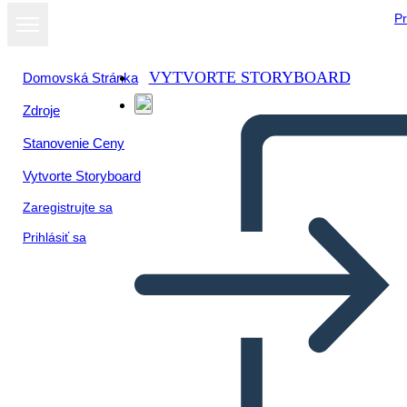
Pr
VYTVORTE STORYBOARD
Domovská Stránka
Zdroje
Stanovenie Ceny
Vytvorte Storyboard
Zaregistrujte sa
Prihlásiť sa
Rivoluzione Americana, A.