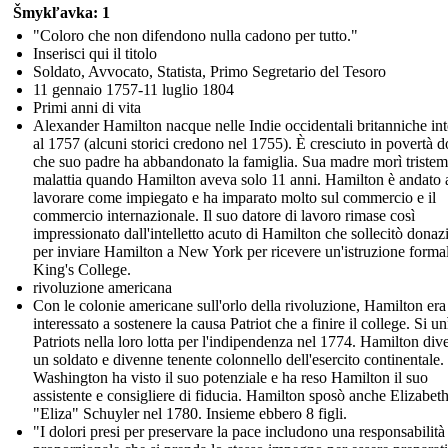
Šmykľavka: 1
"Coloro che non difendono nulla cadono per tutto."
Inserisci qui il titolo
Soldato, Avvocato, Statista, Primo Segretario del Tesoro
11 gennaio 1757-11 luglio 1804
Primi anni di vita
Alexander Hamilton nacque nelle Indie occidentali britanniche in
al 1757 (alcuni storici credono nel 1755). È cresciuto in povertà 
che suo padre ha abbandonato la famiglia. Sua madre morì tristem
malattia quando Hamilton aveva solo 11 anni. Hamilton è andato 
lavorare come impiegato e ha imparato molto sul commercio e il
commercio internazionale. Il suo datore di lavoro rimase così
impressionato dall'intelletto acuto di Hamilton che sollecitò donaz
per inviare Hamilton a New York per ricevere un'istruzione formal
King's College.
rivoluzione americana
Con le colonie americane sull'orlo della rivoluzione, Hamilton era
interessato a sostenere la causa Patriot che a finire il college. Si un
Patriots nella loro lotta per l'indipendenza nel 1774. Hamilton di
un soldato e divenne tenente colonnello dell'esercito continentale.
Washington ha visto il suo potenziale e ha reso Hamilton il suo
assistente e consigliere di fiducia. Hamilton sposò anche Elizabet
"Eliza" Schuyler nel 1780. Insieme ebbero 8 figli.
"I dolori presi per preservare la pace includono una responsabilità