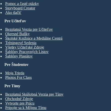
Pomoc a časté otázky
Storyboard Creator
Ako tlačiť
Pre Učiteľov
Bezplatná Verzia pre Učiteľov
Okresné Balíky
Školské Knižnice a Mediálne Centrá
Tréningové Sedenia
Všetky Učiteľské Zdroje
Šablóny Pracovných Listov
Šablóny Plagátov
Pre Študentov
Moja Trieda
Photos For Class
Pre Tímy
Bezplatná Skúšobná Verzia pre Tímy
Obchodné Zdroje
Vytvorte pre Prácu
Pripojte sa k Môjmu Tímu