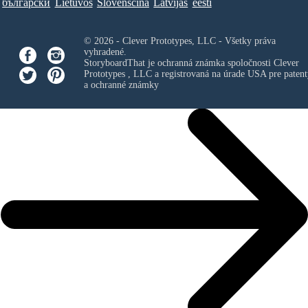
български
Lietuvos
Slovenščina
Latvijas
eesti
© 2026 - Clever Prototypes, LLC - Všetky práva
vyhradené.
StoryboardThat je ochranná známka spoločnosti
Clever
Prototypes , LLC
a registrovaná na úrade USA pre patent
a ochranné známky