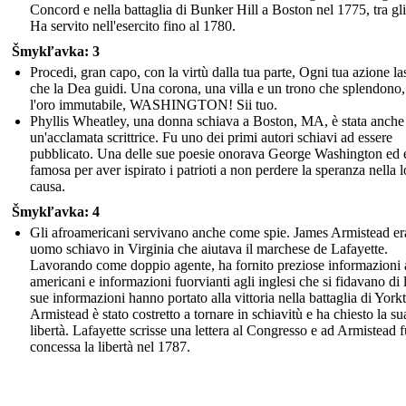
Concord e nella battaglia di Bunker Hill a Boston nel 1775, tra gli 
Ha servito nell'esercito fino al 1780.
Šmykľavka: 3
Procedi, gran capo, con la virtù dalla tua parte, Ogni tua azione la
che la Dea guidi. Una corona, una villa e un trono che splendono
l'oro immutabile, WASHINGTON! Sii tuo.
Phyllis Wheatley, una donna schiava a Boston, MA, è stata anche
un'acclamata scrittrice. Fu uno dei primi autori schiavi ad essere
pubblicato. Una delle sue poesie onorava George Washington ed 
famosa per aver ispirato i patrioti a non perdere la speranza nella l
causa.
Šmykľavka: 4
Gli afroamericani servivano anche come spie. James Armistead er
uomo schiavo in Virginia che aiutava il marchese de Lafayette.
Lavorando come doppio agente, ha fornito preziose informazioni 
americani e informazioni fuorvianti agli inglesi che si fidavano di 
sue informazioni hanno portato alla vittoria nella battaglia di Yor
Armistead è stato costretto a tornare in schiavitù e ha chiesto la su
libertà. Lafayette scrisse una lettera al Congresso e ad Armistead f
concessa la libertà nel 1787.