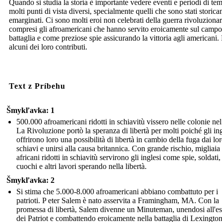
Quando si studia la storia è importante vedere eventi e periodi di te
molti punti di vista diversi, specialmente quelli che sono stati storic
emarginati. Ci sono molti eroi non celebrati della guerra rivoluzionar
compresi gli afroamericani che hanno servito eroicamente sul campo
battaglia e come preziose spie assicurando la vittoria agli americani.
alcuni dei loro contributi.
Text z Príbehu
Šmykľavka: 1
500.000 afroamericani ridotti in schiavitù vissero nelle colonie ne
La Rivoluzione portò la speranza di libertà per molti poiché gli ing
offrirono loro una possibilità di libertà in cambio della fuga dai lo
schiavi e unirsi alla causa britannica. Con grande rischio, migliaia 
africani ridotti in schiavitù servirono gli inglesi come spie, soldati,
cuochi e altri lavori sperando nella libertà.
Šmykľavka: 2
Si stima che 5.000-8.000 afroamericani abbiano combattuto per i
patrioti. P eter Salem è nato asservita a Framingham, MA. Con la
promessa di libertà, Salem divenne un Minuteman, unendosi all'es
dei Patriot e combattendo eroicamente nella battaglia di Lexington