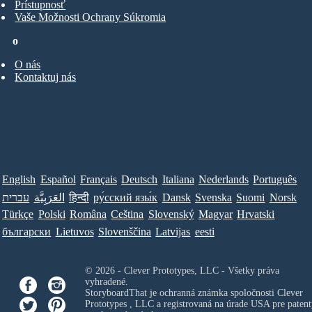
Prístupnosť
Vaše Možnosti Ochrany Súkromia
o
O nás
Kontaktuj nás
English
Español
Français
Deutsch
Italiana
Nederlands
Português
עברית
العَرَبِيَّة
हिन्दी
ру́сский язы́к
Dansk
Svenska
Suomi
Norsk
Türkçe
Polski
Româna
Ceština
Slovenský
Magyar
Hrvatski
български
Lietuvos
Slovenščina
Latvijas
eesti
© 2026 - Clever Prototypes, LLC - Všetky práva
vyhradené.
StoryboardThat je ochranná známka spoločnosti
Clever
Prototypes , LLC
a registrovaná na úrade USA pre patent