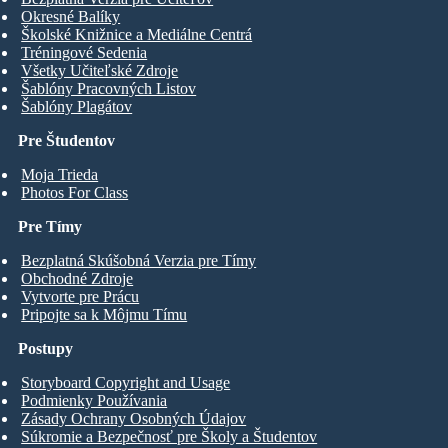
Okresné Balíky
Školské Knižnice a Mediálne Centrá
Tréningové Sedenia
Všetky Učiteľské Zdroje
Šablóny Pracovných Listov
Šablóny Plagátov
Pre Študentov
Moja Trieda
Photos For Class
Pre Tímy
Bezplatná Skúšobná Verzia pre Tímy
Obchodné Zdroje
Vytvorte pre Prácu
Pripojte sa k Môjmu Tímu
Postupy
Storyboard Copyright and Usage
Podmienky Používania
Zásady Ochrany Osobných Údajov
Súkromie a Bezpečnosť pre Školy a Študentov