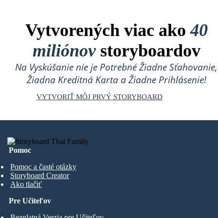
Vytvorených viac ako
40
miliónov
storyboardov
Na Vyskúšanie nie je Potrebné Žiadne Sťahovanie,
Žiadna Kreditná Karta a Žiadne Prihlásenie!
VYTVORIŤ MÔJ PRVÝ STORYBOARD
Pomoc
Pomoc a časté otázky
Storyboard Creator
Ako tlačiť
Pre Učiteľov
Bezplatná Verzia pre Učiteľov