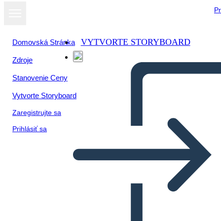
Pr
VYTVORTE STORYBOARD
Domovská Stránka
Zdroje
Stanovenie Ceny
Vytvorte Storyboard
Zaregistrujte sa
Prihlásiť sa
Rivoluzione Americana