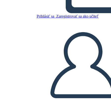
Afroamericani
Prihlásiť sa
Zaregistrovať sa ako učiteľ
Skopírujte tento Storyboard
VYTVORIŤ STORYBOARD
PREHRAŤ PREZENTÁCIU
ČÍTAJ MI