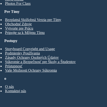
Photos For Class
Pre Tímy
Bezplatná Skúšobná Verzia pre Tímy
Obchodné Zdroje
Vytvorte pre Prácu
Pripojte sa k Môjmu Tímu
Postupy
Storyboard Copyright and Usage
Podmienky Používania
Zásady Ochrany Osobných Údajov
Súkromie a Bezpečnosť pre Školy a Študentov
Prístupnosť
Vaše Možnosti Ochrany Súkromia
o
O nás
Kontaktuj nás