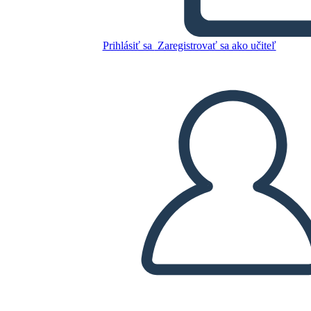
Rivoluzione Americana
Nativi Americani
Prihlásiť sa
Zaregistrovať sa ako učiteľ
Skopírujte tento Storyboard
VYTVORIŤ STORYBOARD
PREHRAŤ PREZENTÁCIU
ČÍTAJ MI