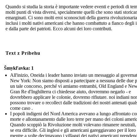
Quando si studia la storia è importante vedere eventi e periodi di te
molti punti di vista diversi, specialmente quelli che sono stati storic
emarginati. Ci sono molti eroi sconosciuti della guerra rivoluzionaria
inclusi i molti nativi americani che hanno combattuto a fianco degli i
e dalla parte dei patrioti. Ecco alcuni dei loro contributi.
Text z Príbehu
Šmykľavka: 1
All'inizio, Oneida i leader hanno inviato un messaggio al governat
New York: Non siamo disposti a partecipare a nessuna delle due pa
un tale concorso, perché vi amiamo entrambi, Old England e New.
Gran Re d'Inghilterra ci chiedesse aiuto, dovremmo negarlo - e
dovrebbero applicare le colonie, dovremo rifiutare. noi indiani no
possono trovare o recollect dalle tradizioni dei nostri antenati qual
come caso .
I popoli indigeni del Nord America avevano a lungo affrontato conf
morte e allontanamento dalle loro terre per mano dei coloni americ
Quando scoppiò la Rivoluzione molti volevano rimanere neutrali,
se era difficile. Gli inglesi e gli americani gareggiavano per il loro
mentre a volte decimavano i villaggi dei nativi americani prenden