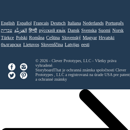
English
Español
Français
Deutsch
Italiana
Nederlands
Português
עברית
العَرَبِيَّة
हिन्दी
ру́сский язы́к
Dansk
Svenska
Suomi
Norsk
Türkçe
Polski
Româna
Ceština
Slovenský
Magyar
Hrvatski
български
Lietuvos
Slovenščina
Latvijas
eesti
© 2026 - Clever Prototypes, LLC - Všetky práva
vyhradené.
StoryboardThat je ochranná známka spoločnosti
Clever
Prototypes , LLC
a registrovaná na úrade USA pre patent
a ochranné známky