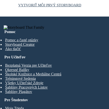
VYTVORIŤ MÔJ PRVÝ STORYBOARD
Pomoc
Pomoc a časté otázky
Storyboard Creator
Ako tlačiť
Pre Učiteľov
Bezplatná Verzia pre Učiteľov
Okresné Balíky
Školské Knižnice a Mediálne Centrá
Tréningové Sedenia
Všetky Učiteľské Zdroje
Šablóny Pracovných Listov
Šablóny Plagátov
Pre Študentov
Moja Trieda