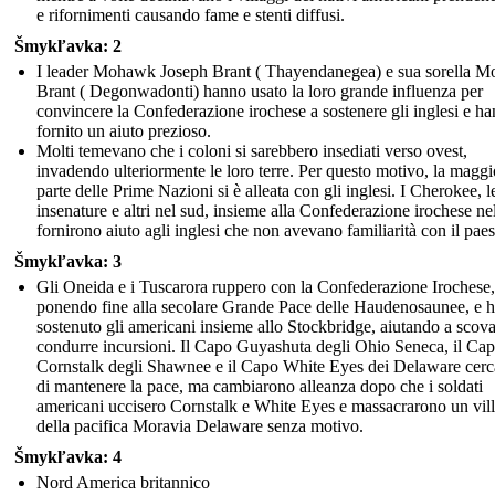
e rifornimenti causando fame e stenti diffusi.
Šmykľavka: 2
I leader Mohawk Joseph Brant ( Thayendanegea) e sua sorella Mo
Brant ( Degonwadonti) hanno usato la loro grande influenza per
convincere la Confederazione irochese a sostenere gli inglesi e h
fornito un aiuto prezioso.
Molti temevano che i coloni si sarebbero insediati verso ovest,
invadendo ulteriormente le loro terre. Per questo motivo, la maggi
parte delle Prime Nazioni si è alleata con gli inglesi. I Cherokee, l
insenature e altri nel sud, insieme alla Confederazione irochese ne
fornirono aiuto agli inglesi che non avevano familiarità con il pae
Šmykľavka: 3
Gli Oneida e i Tuscarora ruppero con la Confederazione Irochese,
ponendo fine alla secolare Grande Pace delle Haudenosaunee, e 
sostenuto gli americani insieme allo Stockbridge, aiutando a scova
condurre incursioni. Il Capo Guyashuta degli Ohio Seneca, il Ca
Cornstalk degli Shawnee e il Capo White Eyes dei Delaware cer
di mantenere la pace, ma cambiarono alleanza dopo che i soldati
americani uccisero Cornstalk e White Eyes e massacrarono un vil
della pacifica Moravia Delaware senza motivo.
Šmykľavka: 4
Nord America britannico