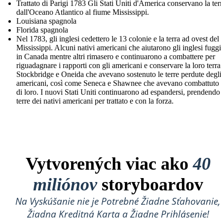
Trattato di Parigi 1783 Gli Stati Uniti d'America conservano la ter
dall'Oceano Atlantico al fiume Mississippi.
Louisiana spagnola
Florida spagnola
Nel 1783, gli inglesi cedettero le 13 colonie e la terra ad ovest del
Mississippi. Alcuni nativi americani che aiutarono gli inglesi fugg
in Canada mentre altri rimasero e continuarono a combattere per
riguadagnare i rapporti con gli americani e conservare la loro terra
Stockbridge e Oneida che avevano sostenuto le terre perdute degl
americani, così come Seneca e Shawnee che avevano combattuto 
di loro. I nuovi Stati Uniti continuarono ad espandersi, prendendo
terre dei nativi americani per trattato e con la forza.
Vytvorených viac ako
40
miliónov
storyboardov
Na Vyskúšanie nie je Potrebné Žiadne Sťahovanie,
Žiadna Kreditná Karta a Žiadne Prihlásenie!