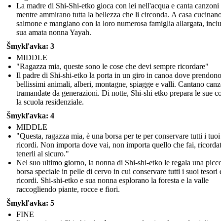
La madre di Shi-Shi-etko gioca con lei nell'acqua e canta canzoni
mentre ammirano tutta la bellezza che li circonda. A casa cucinan
salmone e mangiano con la loro numerosa famiglia allargata, inclu
sua amata nonna Yayah.
Šmykľavka: 3
MIDDLE
"Ragazza mia, queste sono le cose che devi sempre ricordare"
Il padre di Shi-shi-etko la porta in un giro in canoa dove prendono 
bellissimi animali, alberi, montagne, spiagge e valli. Cantano can
tramandate da generazioni. Di notte, Shi-shi etko prepara le sue c
la scuola residenziale.
Šmykľavka: 4
MIDDLE
"Questa, ragazza mia, è una borsa per te per conservare tutti i tuoi
ricordi. Non importa dove vai, non importa quello che fai, ricordat
tenerli al sicuro."
Nel suo ultimo giorno, la nonna di Shi-shi-etko le regala una picc
borsa speciale in pelle di cervo in cui conservare tutti i suoi tesori 
ricordi. Shi-shi-etko e sua nonna esplorano la foresta e la valle
raccogliendo piante, rocce e fiori.
Šmykľavka: 5
FINE