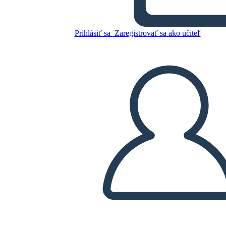
Prihlásiť sa
Zaregistrovať sa ako učiteľ
Skopírujte tento Storyboard
VYTVORIŤ STORYBOARD
PREHRAŤ PREZENTÁCIU
ČÍTAJ MI