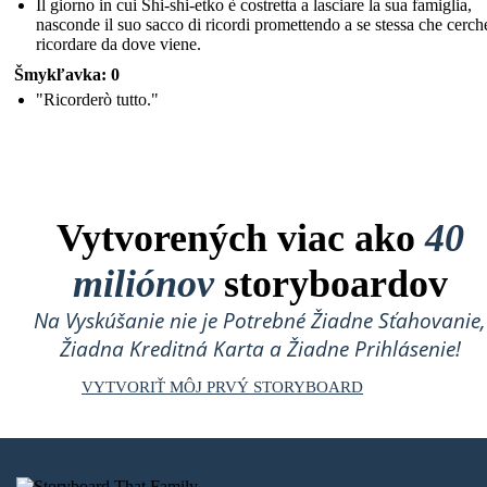
Il giorno in cui Shi-shi-etko è costretta a lasciare la sua famiglia,
nasconde il suo sacco di ricordi promettendo a se stessa che cerch
ricordare da dove viene.
Šmykľavka: 0
"Ricorderò tutto."
Vytvorených viac ako
40
miliónov
storyboardov
Na Vyskúšanie nie je Potrebné Žiadne Sťahovanie,
Žiadna Kreditná Karta a Žiadne Prihlásenie!
VYTVORIŤ MÔJ PRVÝ STORYBOARD