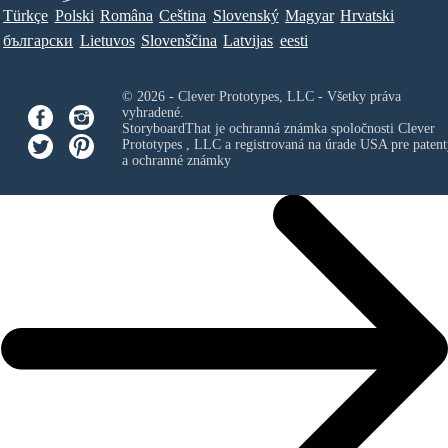
Türkçe
Polski
Româna
Ceština
Slovenský
Magyar
Hrvatski
български
Lietuvos
Slovenščina
Latvijas
eesti
© 2026 - Clever Prototypes, LLC - Všetky práva
vyhradené.
StoryboardThat je ochranná známka spoločnosti
Clever
Prototypes , LLC
a registrovaná na úrade USA pre patent
a ochranné známky