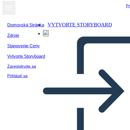
Pr
VYTVORTE STORYBOARD
Domovská Stránka
Zdroje
Stanovenie Ceny
Vytvorte Storyboard
Zaregistrujte sa
Prihlásiť sa
Shi-shi-etko