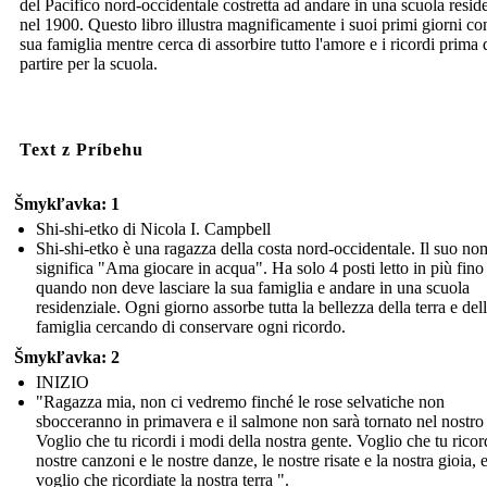
del Pacifico nord-occidentale costretta ad andare in una scuola resid
nel 1900. Questo libro illustra magnificamente i suoi primi giorni co
sua famiglia mentre cerca di assorbire tutto l'amore e i ricordi prima 
partire per la scuola.
Text z Príbehu
Šmykľavka: 1
Shi-shi-etko di Nicola I. Campbell
Shi-shi-etko è una ragazza della costa nord-occidentale. Il suo no
significa "Ama giocare in acqua". Ha solo 4 posti letto in più fino
quando non deve lasciare la sua famiglia e andare in una scuola
residenziale. Ogni giorno assorbe tutta la bellezza della terra e del
famiglia cercando di conservare ogni ricordo.
Šmykľavka: 2
INIZIO
"Ragazza mia, non ci vedremo finché le rose selvatiche non
sbocceranno in primavera e il salmone non sarà tornato nel nostro
Voglio che tu ricordi i modi della nostra gente. Voglio che tu ricord
nostre canzoni e le nostre danze, le nostre risate e la nostra gioia, 
voglio che ricordiate la nostra terra ".