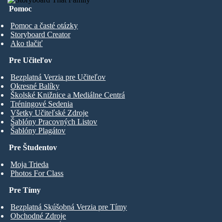
Pomoc
Pomoc a časté otázky
Storyboard Creator
Ako tlačiť
Pre Učiteľov
Bezplatná Verzia pre Učiteľov
Okresné Balíky
Školské Knižnice a Mediálne Centrá
Tréningové Sedenia
Všetky Učiteľské Zdroje
Šablóny Pracovných Listov
Šablóny Plagátov
Pre Študentov
Moja Trieda
Photos For Class
Pre Tímy
Bezplatná Skúšobná Verzia pre Tímy
Obchodné Zdroje