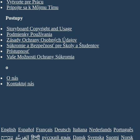
Vytvorte pre Prácu
Pripojte sa k Môjmu Tímu
Postupy
Storyboard Copyright and Usage
Podmienky Používania
Zásady Ochrany Osobných Údajov
Súkromie a Bezpečnosť pre Školy a Študentov
Prístupnosť
Vaše Možnosti Ochrany Súkromia
o
O nás
Kontaktuj nás
English
Español
Français
Deutsch
Italiana
Nederlands
Português
עברית
العَرَبِيَّة
हिन्दी
ру́сский язы́к
Dansk
Svenska
Suomi
Norsk