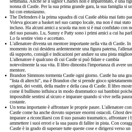
settimana. Anche se il signor Charles non è imparentato, è una fig
nonna di Castle. Per la sua prima grande gara, la sua famiglia si u
lui con entusiasmo.
The Defenders è la prima squadra di cui Castle abbia mai fatto par
Voleva giocare a basket nel suo campo locale, ma non è mai stato
incluso. Ha alcuni amici a scuola ma non si è mai confidato con 
del suo passato. Lu, Sunny e Patty sono i primi amici a cui ha parl
Lo fa sentire visto e accettato.
L'allenatore diventa un mentore importante nella vita di Castle. In
momento in cui desidera ardentemente una figura paterna, l'allenat
dà supporto, consigli e indicazioni per andare su una pista miglior
L'allenatore è qualcuno di cui Castle si può fidare e cambia
notevolmente la sua vita. Il libro dimostra l'importanza di avere un
mentore.
Brandon Simmons tormenta Castle ogni giorno. Castle ha una gr
"lista di alterchi", ma è Brandon che si prende gioco spietatamente
origini, dei vestiti, della madre e della casa di Castle. Il libro most
come il bullismo influisca in modo drammatico sui bambini poich
impossibile sentirsi al sicuro e imparare quando si vive nella paura
costante.
Un tema importante è affrontare le proprie paure. L'allenatore con
Castle come ha anche dovuto superare enormi ostacoli. Ghost de
imparare a riconciliarsi con il suo passato traumatico, affrontare i b
ammettere i suoi errori e la sua paura di fallire in pista. Con corag
Castle è in grado di superare tutte queste cose e dirigersi verso un