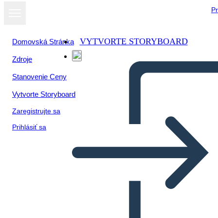
Pr
VYTVORTE STORYBOARD
Domovská Stránka
Zdroje
Stanovenie Ceny
Vytvorte Storyboard
Zaregistrujte sa
Prihlásiť sa
Temi Fantasma