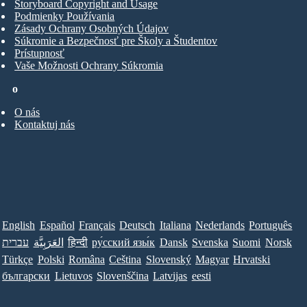
Storyboard Copyright and Usage
Podmienky Používania
Zásady Ochrany Osobných Údajov
Súkromie a Bezpečnosť pre Školy a Študentov
Prístupnosť
Vaše Možnosti Ochrany Súkromia
o
O nás
Kontaktuj nás
English
Español
Français
Deutsch
Italiana
Nederlands
Português
עברית
العَرَبِيَّة
हिन्दी
ру́сский язы́к
Dansk
Svenska
Suomi
Norsk
Türkçe
Polski
Româna
Ceština
Slovenský
Magyar
Hrvatski
български
Lietuvos
Slovenščina
Latvijas
eesti