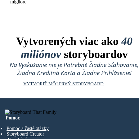
migliore.
Vytvorených viac ako
40
miliónov
storyboardov
Na Vyskúšanie nie je Potrebné Žiadne Sťahovanie,
Žiadna Kreditná Karta a Žiadne Prihlásenie!
VYTVORIŤ MÔJ PRVÝ STORYBOARD
Pomoc
Pomoc a časté otázky
Storyboard Creator