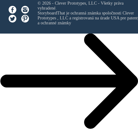
© 2026 - Clever Prototypes, LLC - Všetky práva
vyhradené.
StoryboardThat je ochranná známka spoločnosti
Clever
Prototypes , LLC
a registrovaná na úrade USA pre patent
a ochranné známky