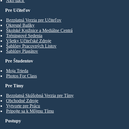
Ako tlačiť
Pre Učiteľov
Bezplatná Verzia pre Učiteľov
Okresné Balíky
Školské Knižnice a Mediálne Centrá
Tréningové Sedenia
Všetky Učiteľské Zdroje
Šablóny Pracovných Listov
Šablóny Plagátov
Pre Študentov
Moja Trieda
Photos For Class
Pre Tímy
Bezplatná Skúšobná Verzia pre Tímy
Obchodné Zdroje
Vytvorte pre Prácu
Pripojte sa k Môjmu Tímu
Postupy