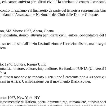
 educatore, attivista per i diritti civili. Ha combattuto contro il sessism
ontro il razzismo e il linciaggio da parte del terrorista suprematista bian
 fondando l'Associazione Nazionale del Club delle Donne Colorate.
ngton, MA Morto: 1963, Accra, Ghana
 socialista, storico, attivista per i diritti civili, autore, co-fondator
che ha sostenuto sin dall'inizio l'assimilazione e l'eccezionalismo, ma in se
rlem.
rto: 1940, Londra, Regno Unito
giornalista, oratore, editore, imprenditore. Ha fondato l'UNIA (Univer
rica
 in tutto il mondo e ha fondato l'UNIA che è cresciuta fino a 40 paesi e 
ani in Africa. Un'ispirazione per il movimento Black Power.
 Morto: 1967, New York, NY
nascimentale di Harlem, poeta, drammaturgo, romanziere, attivista socia