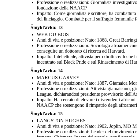
Professione o realizzazioni: Giornalista investigativo,
fondazione della NAACP
Impatto: Come giornalista e scrittore, ha combattuto c
del linciaggio. Combatté per il suffragio femminile
Šmykľavka: 13
WEB DU BOIS
Anni di vita e posizione: Nato: 1868, Great Barri
Professione o realizzazioni: Sociologo afroamericano,
conseguire un dottorato di ricerca ad Harvard.
Impatto: Intellettuale, attivista per i diritti civili 
incentrato sul Black Pride e sul Rinascimento di Ha
Šmykľavka: 14
MARCUS GARVEY
Anni di vita e posizione: Nato: 1887, Giamaica Mo
Professione o realizzazioni: Attivista giamaicano, 
League, dichiarandosi presidente provvisorio dell'Af
Impatto: Ha cercato di elevare i discendenti africani
NAACP che sostengono il rimpatrio degli afroameric
Šmykľavka: 15
LANGSTON HUGHES
Anni di vita e posizione: Nato: 1902, Joplin, MO
Professione o realizzazioni: Leader del movimento ri