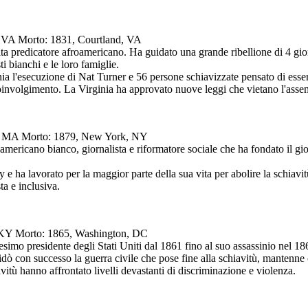
, VA Morto: 1831, Courtland, VA
ita predicatore afroamericano. Ha guidato una grande ribellione di 4 gior
i bianchi e le loro famiglie.
ia l'esecuzione di Nat Turner e 56 persone schiavizzate pensato di essere
involgimento. La Virginia ha approvato nuove leggi che vietano l'assemb
rt, MA Morto: 1879, New York, NY
americano bianco, giornalista e riformatore sociale che ha fondato il gio
e ha lavorato per la maggior parte della sua vita per abolire la schiavi
a e inclusiva.
e, KY Morto: 1865, Washington, DC
esimo presidente degli Stati Uniti dal 1861 fino al suo assassinio nel 186
dò con successo la guerra civile che pose fine alla schiavitù, mantenne
vitù hanno affrontato livelli devastanti di discriminazione e violenza.