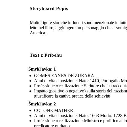
Storyboard Popis
Molte figure storiche influenti sono menzionate in tutt
letto nel libro, aggiungere un personaggio che assomigli
America .
Text z Príbehu
Šmykľavka: 1
GOMES EANES DE ZURARA
Anni di vita e posizione: Nato: 1410, Portogallo Mo
Professione o realizzazioni: Scrittore che ha raccont
Impatto (positivo o negativo) sulla storia del razzis
giustificare la cattiva pratica della schiavitù
Šmykľavka: 2
COTONE MATHER
Anni di vita e posizione: Nato: 1663 Morto: 1728 B
Professione o realizzazioni: Ministro e prolifico au
predicatore puritano.