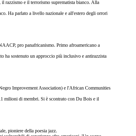
o, il razzismo e il terrorismo suprematista bianco. Alla
co. Ha parlato a livello nazionale e all'estero degli orrori
e del NAACP, pro panafricanismo. Primo afroamericano a
guito ha sostenuto un approccio più inclusivo e antirazzista
sal Negro Improvement Association) e l'African Communities
11 milioni di membri. Si è scontrato con Du Bois e il
le, pioniere della poesia jazz.