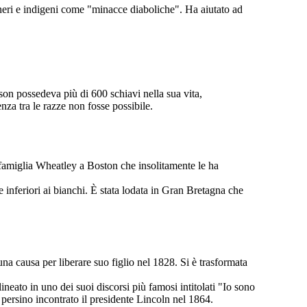
e neri e indigeni come "minacce diaboliche". Ha aiutato ad
erson possedeva più di 600 schiavi nella sua vita,
nza tra le razze non fosse possibile.
 famiglia Wheatley a Boston che insolitamente le ha
te inferiori ai bianchi. È stata lodata in Gran Bretagna che
na causa per liberare suo figlio nel 1828. Si è trasformata
lineato in uno dei suoi discorsi più famosi intitolati "Io sono
persino incontrato il presidente Lincoln nel 1864.