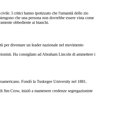
ivile. I critici hanno ipotizzato che l'umanità dello zio
. Sostengono che una persona non dovrebbe essere vista come
vamente obbediente ai bianchi.
avitù per diventare un leader nazionale nel movimento
lizionisti. Ha consigliato ad Abraham Lincoln di ammettere i
a afroamericano. Fondò la Tuskegee University nel 1881.
 di Jim Crow, iniziò a mantenere credenze segregazioniste