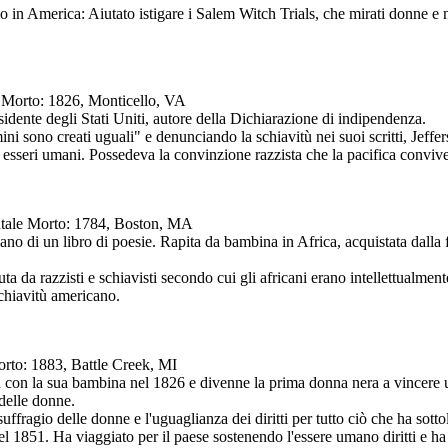
smo in America: Aiutato istigare i Salem Witch Trials, che mirati donne 
A Morto: 1826, Monticello, VA
sidente degli Stati Uniti, autore della Dichiarazione di indipendenza.
mini sono creati uguali" e denunciando la schiavitù nei suoi scritti, Jeff
di esseri umani. Possedeva la convinzione razzista che la pacifica convive
entale Morto: 1784, Boston, MA
ano di un libro di poesie. Rapita da bambina in Africa, acquistata dalla
ta da razzisti e schiavisti secondo cui gli africani erano intellettualmen
 schiavitù americano.
orto: 1883, Battle Creek, MI
tù con la sua bambina nel 1826 e divenne la prima donna nera a vincere u
 delle donne.
uffragio delle donne e l'uguaglianza dei diritti per tutto ciò che ha sotto
1851. Ha viaggiato per il paese sostenendo l'essere umano diritti e ha 