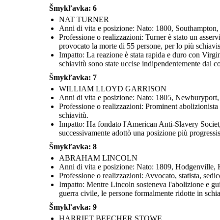
Šmykľavka: 6
NAT TURNER
Anni di vita e posizione: Nato: 1800, Southampton
Professione o realizzazioni: Turner è stato un asserv
provocato la morte di 55 persone, per lo più schiavist
Impatto: La reazione è stata rapida e duro con Virgin
schiavitù sono state uccise indipendentemente dal co
Šmykľavka: 7
WILLIAM LLOYD GARRISON
Anni di vita e posizione: Nato: 1805, Newburypo
Professione o realizzazioni: Prominent abolizionista 
schiavitù.
Impatto: Ha fondato l'American Anti-Slavery Society 
successivamente adottò una posizione più progressist
Šmykľavka: 8
ABRAHAM LINCOLN
Anni di vita e posizione: Nato: 1809, Hodgenvill
Professione o realizzazioni: Avvocato, statista, sedic
Impatto: Mentre Lincoln sosteneva l'abolizione e gui
guerra civile, le persone formalmente ridotte in schia
Šmykľavka: 9
HARRIET BEECHER STOWE