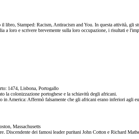
o il libro, Stamped: Racism, Antiracism and You. In questa attività, gli 
a a loro e scrivere brevemente sulla loro occupazione, i risultati e l'imp
rto: 1474, Lisbona, Portogallo
ato la colonizzazione portoghese e la schiavitù degli africani.
mo in America: Affermò falsamente che gli africani erano inferiori agli eu
oston, Massachusetts
tore. Discendente dei famosi leader puritani John Cotton e Richard Mathe