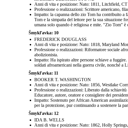
Anni di vita e posizione: Nato: 1811, Litchfield, 
Professione o realizzazioni: Scrittore americano, fi
Impatto: la capanna dello zio Tom ha contribuito a far
Tom e la simpatia del lettore per la sua situazione 
umana solo quando è religiosa e mite. "Zio Tom" è 
Šmykľavka: 10
FREDERICK DOUGLASS
Anni di vita e posizione: Nato: 1818, Maryland Mo
Professione o realizzazioni: Riformatore sociale afro
abolizionista.
Impatto: Ha ispirato altre persone schiave a fuggire
soldati afroamericani nella guerra civile, nonché a Lin
Šmykľavka: 11
BOOKER T. WASHINGTON
Anni di vita e posizione: Nato: 1856, Westlake Co
Professione o realizzazioni: Liberato dalla schiavitù
Educatore, autore, oratore e consigliere dei president
Impatto: Sostenuto per African American assimilazion
per la protezione, pur continuando a sostenere la par
Šmykľavka: 12
IDA B. WELLS
Anni di vita e posizione: Nato: 1862, Holly Spring