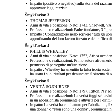
Impatto (positivo o negativo) sulla storia del razzi
approvare leggi razziste.
Šmykľavka: 3
THOMAS JEFFERSON
Anni di vita e posizione: Nato: 1743, Shadwell, V
Professione o realizzazioni: Padre fondatore, 3 ° pre
Impatto : Contraddittorio nello scrivere "tutti gli uo
approfittando del loro lavoro forzato e del traffico 
Šmykľavka: 4
PHILLIS WHEATLEY
Anni di vita e posizione: Nato: 1753, Africa occid
Professione o realizzazioni: Primo autore afroameric
permesso di perseguire un'istruzione.
Impatto : Wheatley ha smentito la falsa teoria sostenu
ha usato i suoi risultati per denunciare il sistema di
Šmykľavka: 5
VERITÀ SOJOURNER
Anni di vita e posizione: Nato: 1797, Rifton, NY M
Professione o realizzazioni: La verità fuggì schiavi
in un abolizionista prominente e attivista per i diritti
Impatto: La verità ha combattuto per l'abolizione, il s
una donna" o "Non sono una donna", pronunciati nel 