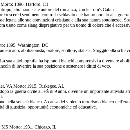
CT Morto: 1896, Harford, CT
lantropo, abolizionista e autore del romanzo, Uncle Tom's Cabin
 crescere i sentimenti contro la schiavitù che hanno portato alla guerra c
fosse legata alle sue convinzioni cristiane e alla sua natura sottomessa
ora usato come slang dispregiativo per un uomo di colore che è eccessi
rto: 1895, Washington, DC
americano, abolizionista, oratore, scrittore, statista. Sfuggito alla schi
. La sua autobiografia ha ispirato i bianchi comprensivi a diventare abo
coln di invertire la sua posizione e sostenere i diritti di voto.
rner, VA Morto: 1915, Tuskegee, AL
 dopo la guerra civile all'età di 9 anni, divenne un importante attivist
i.
e nella società bianca. A causa del violento terrorismo bianco nell'era
ità di giustizia, opportunità economiche ed educative.
s, MS Morto: 1931, Chicago, IL