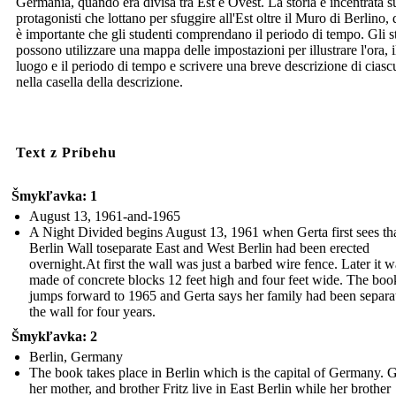
Germania, quando era divisa tra Est e Ovest. La storia è incentrata s
protagonisti che lottano per sfuggire all'Est oltre il Muro di Berlino,
è importante che gli studenti comprendano il periodo di tempo. Gli s
possono utilizzare una mappa delle impostazioni per illustrare l'ora, i
luogo e il periodo di tempo e scrivere una breve descrizione di cias
nella casella della descrizione.
Text z Príbehu
Šmykľavka: 1
August 13, 1961-and-1965
A Night Divided begins August 13, 1961 when Gerta first sees tha
Berlin Wall toseparate East and West Berlin had been erected
overnight.At first the wall was just a barbed wire fence. Later it w
made of concrete blocks 12 feet high and four feet wide. The boo
jumps forward to 1965 and Gerta says her family had been separa
the wall for four years.
Šmykľavka: 2
Berlin, Germany
The book takes place in Berlin which is the capital of Germany. G
her mother, and brother Fritz live in East Berlin while her brother