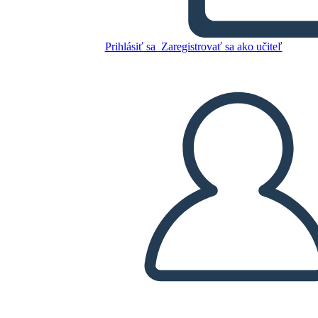
Skopírujte tento Storyboard
Prihlásiť sa
Zaregistrovať sa ako učiteľ
VYTVORIŤ STORYBOARD
PREHRAŤ PREZENTÁCIU
ČÍTAJ MI