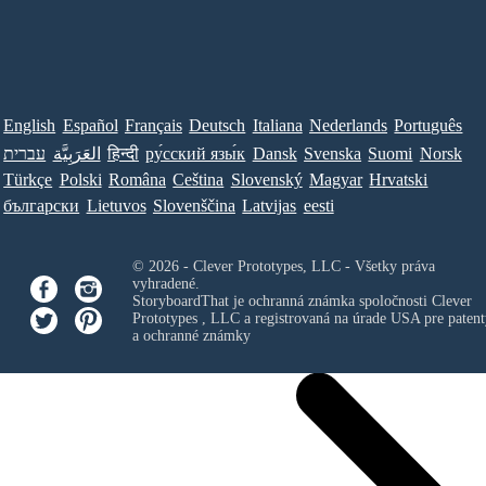
English
Español
Français
Deutsch
Italiana
Nederlands
Português
עברית
العَرَبِيَّة
हिन्दी
ру́сский язы́к
Dansk
Svenska
Suomi
Norsk
Türkçe
Polski
Româna
Ceština
Slovenský
Magyar
Hrvatski
български
Lietuvos
Slovenščina
Latvijas
eesti
© 2026 - Clever Prototypes, LLC - Všetky práva
vyhradené.
StoryboardThat je ochranná známka spoločnosti
Clever
Prototypes , LLC
a registrovaná na úrade USA pre patent
a ochranné známky