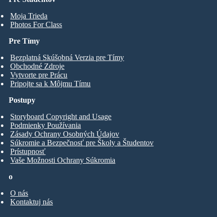
Moja Trieda
Photos For Class
Pre Tímy
Bezplatná Skúšobná Verzia pre Tímy
Obchodné Zdroje
Vytvorte pre Prácu
Pripojte sa k Môjmu Tímu
Postupy
Storyboard Copyright and Usage
Podmienky Používania
Zásady Ochrany Osobných Údajov
Súkromie a Bezpečnosť pre Školy a Študentov
Prístupnosť
Vaše Možnosti Ochrany Súkromia
o
O nás
Kontaktuj nás