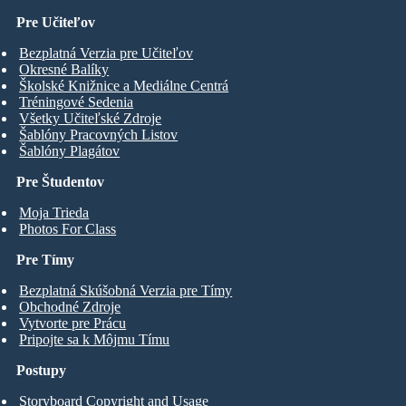
Pre Učiteľov
Bezplatná Verzia pre Učiteľov
Okresné Balíky
Školské Knižnice a Mediálne Centrá
Tréningové Sedenia
Všetky Učiteľské Zdroje
Šablóny Pracovných Listov
Šablóny Plagátov
Pre Študentov
Moja Trieda
Photos For Class
Pre Tímy
Bezplatná Skúšobná Verzia pre Tímy
Obchodné Zdroje
Vytvorte pre Prácu
Pripojte sa k Môjmu Tímu
Postupy
Storyboard Copyright and Usage