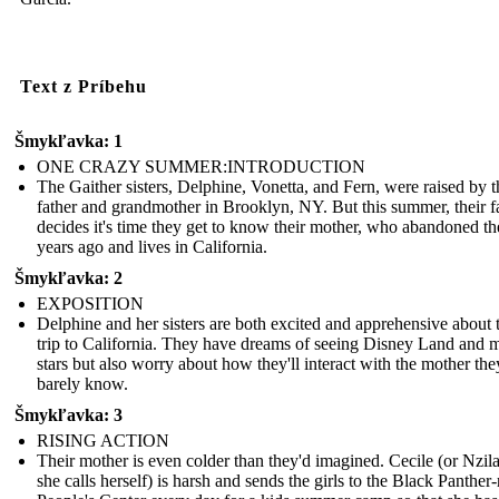
Text z Príbehu
Šmykľavka: 1
ONE CRAZY SUMMER:INTRODUCTION
The Gaither sisters, Delphine, Vonetta, and Fern, were raised by t
father and grandmother in Brooklyn, NY. But this summer, their f
decides it's time they get to know their mother, who abandoned t
years ago and lives in California.
Šmykľavka: 2
EXPOSITION
Delphine and her sisters are both excited and apprehensive about t
trip to California. They have dreams of seeing Disney Land and 
stars but also worry about how they'll interact with the mother the
barely know.
Šmykľavka: 3
RISING ACTION
Their mother is even colder than they'd imagined. Cecile (or Nzila
she calls herself) is harsh and sends the girls to the Black Panther