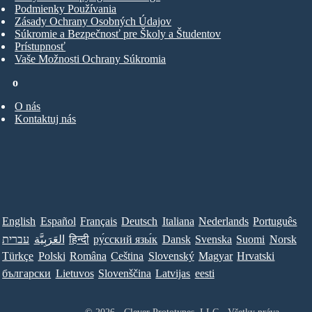
Podmienky Používania
Zásady Ochrany Osobných Údajov
Súkromie a Bezpečnosť pre Školy a Študentov
Prístupnosť
Vaše Možnosti Ochrany Súkromia
o
O nás
Kontaktuj nás
English
Español
Français
Deutsch
Italiana
Nederlands
Português
עברית
العَرَبِيَّة
हिन्दी
ру́сский язы́к
Dansk
Svenska
Suomi
Norsk
Türkçe
Polski
Româna
Ceština
Slovenský
Magyar
Hrvatski
български
Lietuvos
Slovenščina
Latvijas
eesti