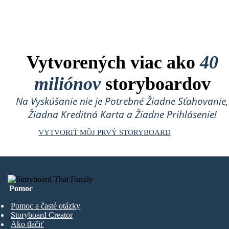
Vytvorených viac ako
40
miliónov
storyboardov
Na Vyskúšanie nie je Potrebné Žiadne Sťahovanie,
Žiadna Kreditná Karta a Žiadne Prihlásenie!
VYTVORIŤ MÔJ PRVÝ STORYBOARD
Pomoc
Pomoc a časté otázky
Storyboard Creator
Ako tlačiť