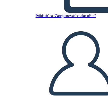
Prihlásiť sa
Zaregistrovať sa ako učiteľ
Skopírujte tento Storyboard
VYTVORIŤ STORYBOARD
PREHRAŤ PREZENTÁCIU
ČÍTAJ MI