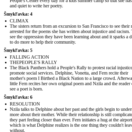
People's Center every day for a kids summer camp so that she ha
and quiet to write her poetry.
Šmykľavka: 4
CLIMAX
The sisters return from an excursion to San Francisco to see their
arrested for the poems she has written about injustice and racism.
see the oppression they have been learning about and it sparks a d
to do more to help their community.
Šmykľavka: 5
FALLING ACTION
THEPEOPLE'S RALLY
The Black Panthers hold a People's Rally to protest racial injustic
promote social services. Delphine, Vonetta, and Fern recite their
mother's poem I Birthed a Black Nation to a large crowd. Afterwa
little Fern recites her own original poem and Nzila and the reader
see a poet is born.
Šmykľavka: 6
RESOLUTION
Nzila talks to Delphine about her past and the girls begin to unde
more about their mother. While their relationship is still complicat
they part feeling closer than ever. Fern initiates a hug at the airport
which is what Delphine realizes is the one thing they couldn't lea
without.