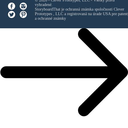
© 2026 - Clever Prototypes, LLC - Všetky práva
vyhradené.
StoryboardThat je ochranná známka spoločnosti
Clever
Prototypes , LLC
a registrovaná na úrade USA pre patent
a ochranné známky