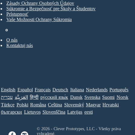
Zásady Ochrany Osobných Údajov
Súkromie a Bezpečnosť pre Školy a Študentov
Prístupnosť
Vaše Možnosti Ochrany Súkromia
o
O nás
Kontaktuj nás
English
Español
Français
Deutsch
Italiana
Nederlands
Português
עברית
العَرَبِيَّة
हिन्दी
ру́сский язы́к
Dansk
Svenska
Suomi
Norsk
Türkçe
Polski
Româna
Ceština
Slovenský
Magyar
Hrvatski
български
Lietuvos
Slovenščina
Latvijas
eesti
© 2026 - Clever Prototypes, LLC - Všetky práva
vyhradené.