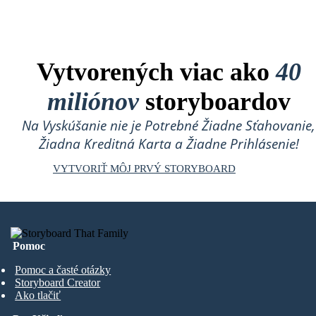
Vytvorených viac ako
40
miliónov
storyboardov
Na Vyskúšanie nie je Potrebné Žiadne Sťahovanie,
Žiadna Kreditná Karta a Žiadne Prihlásenie!
VYTVORIŤ MÔJ PRVÝ STORYBOARD
Pomoc
Pomoc a časté otázky
Storyboard Creator
Ako tlačiť