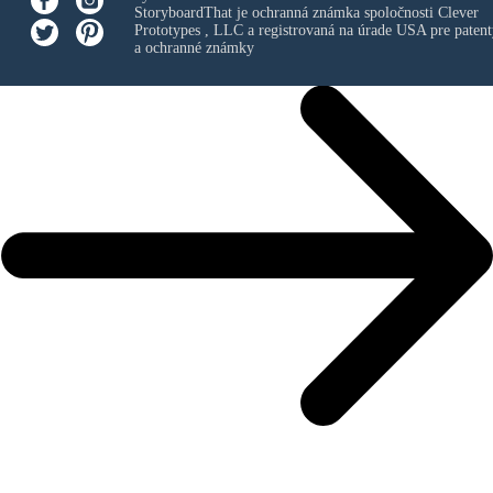
StoryboardThat je ochranná známka spoločnosti
Clever
Prototypes , LLC
a registrovaná na úrade USA pre patent
a ochranné známky