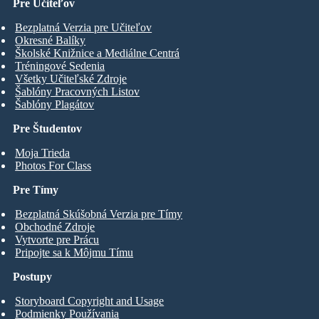
Pre Učiteľov
Bezplatná Verzia pre Učiteľov
Okresné Balíky
Školské Knižnice a Mediálne Centrá
Tréningové Sedenia
Všetky Učiteľské Zdroje
Šablóny Pracovných Listov
Šablóny Plagátov
Pre Študentov
Moja Trieda
Photos For Class
Pre Tímy
Bezplatná Skúšobná Verzia pre Tímy
Obchodné Zdroje
Vytvorte pre Prácu
Pripojte sa k Môjmu Tímu
Postupy
Storyboard Copyright and Usage
Podmienky Používania