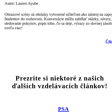
Autor: Lauren Ayube
Obrazové scény sú obrázky vytvorené učiteľom ako nástroj na zapo
študentov do rozhovoru. Konverzácie môžu zahŕňať otázky, závery,
sledovanie pokynov, popis toho, čo sa deje, výrazy zo slovnej zásob
oveľa viac!
Čít
Prezrite si niektoré z našich
ďalších vzdelávacích článkov!
PSA