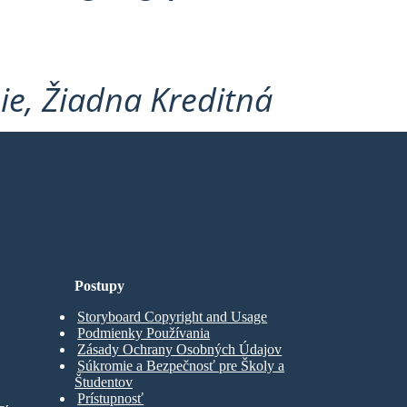
ie, Žiadna Kreditná
Postupy
Storyboard Copyright and Usage
Podmienky Používania
Zásady Ochrany Osobných Údajov
Súkromie a Bezpečnosť pre Školy a
Študentov
Prístupnosť