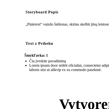
Storyboard Popis
„Pinterest“ vaizdo šablonas, skirtas skelbti jūsų lentose
Text z Príbehu
Šmykľavka: 1
Čia įveskite pavadinimą
Lorem ipsum door sėdėti oficialiai, consectetur adi
laboris nisi ut alikvip ex ea commodo pasekmė.
Vytvore