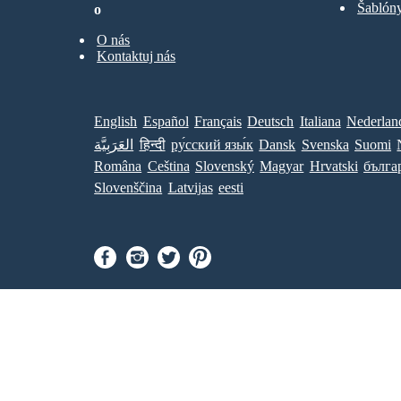
Šablóny
o
O nás
Kontaktuj nás
English
Español
Français
Deutsch
Italiana
Nederlan
العَرَبِيَّة
हिन्दी
ру́сский язы́к
Dansk
Svenska
Suomi
Româna
Ceština
Slovenský
Magyar
Hrvatski
бълга
Slovenščina
Latvijas
eesti