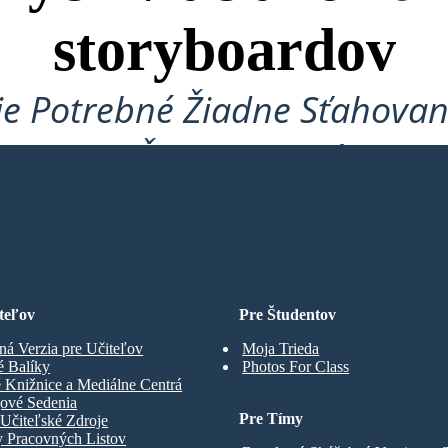
storyboardov
je Potrebné Žiadne Sťahovan
Karta a Žiadne Prihlásenie!
ARD
teľov
Pre Študentov
ná Verzia pre Učiteľov
Moja Trieda
é Balíky
Photos For Class
 Knižnice a Mediálne Centrá
gové Sedenia
Pre Tímy
Učiteľské Zdroje
y Pracovných Listov