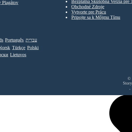
Bezplatná Skúšobná Verzia pre
 Plagátov
Obchodné Zdroje
Vytvorte pre Prácu
Pripojte sa k Môjmu Tímu
ds
Português
עברית
Norsk
Türkçe
Polski
рски
Lietuvos
© 
Story
,