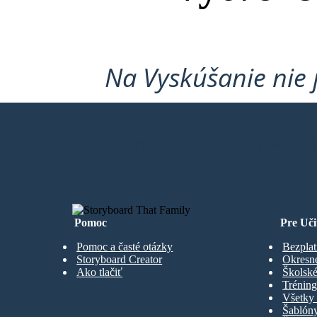
Na Vyskúšanie nie 
VYTVORIŤ MÔJ PRVÝ STORYBO
Pomoc
Pre Uči
Pomoc a časté otázky
Bezplat
Storyboard Creator
Okresn
Ako tlačiť
Školské
Trénin
Všetky 
Šablón