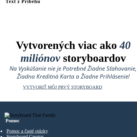
Text z Príbehu
Vytvorených viac ako
40
miliónov
storyboardov
Na Vyskúšanie nie je Potrebné Žiadne Sťahovanie,
Žiadna Kreditná Karta a Žiadne Prihlásenie!
VYTVORIŤ MÔJ PRVÝ STORYBOARD
Pomoc
Pomoc a časté otázky
Storyboard Creator