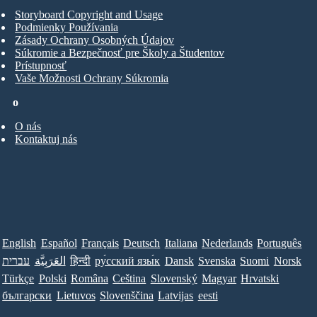
Storyboard Copyright and Usage
Podmienky Používania
Zásady Ochrany Osobných Údajov
Súkromie a Bezpečnosť pre Školy a Študentov
Prístupnosť
Vaše Možnosti Ochrany Súkromia
o
O nás
Kontaktuj nás
English
Español
Français
Deutsch
Italiana
Nederlands
Português
עברית
العَرَبِيَّة
हिन्दी
ру́сский язы́к
Dansk
Svenska
Suomi
Norsk
Türkçe
Polski
Româna
Ceština
Slovenský
Magyar
Hrvatski
български
Lietuvos
Slovenščina
Latvijas
eesti