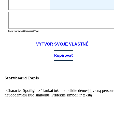
VYTVOR SVOJE VLASTNÉ
Kopírovať
Storyboard Popis
„Character Spotlight 3“ laukai tušti - sutelkite dėmesį į vieną person
naudodamiesi šiuo simboliu! Pridėkite simbolį ir tekstą