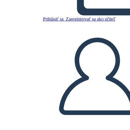
Prihlásiť sa
Zaregistrovať sa ako učiteľ
Skopírujte tento Storyboard
VYTVORIŤ STORYBOARD
PREHRAŤ PREZENTÁCIU
ČÍTAJ MI