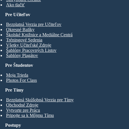
Ako tlačiť
Pre Učiteľov
Bezplatná Verzia pre Učiteľov
Okresné Balíky
Školské Knižnice a Mediálne Centrá
Tréningové Sedenia
Všetky Učiteľské Zdroje
Šablóny Pracovných Listov
Šablóny Plagátov
Pre Študentov
Moja Trieda
Photos For Class
Pre Tímy
Bezplatná Skúšobná Verzia pre Tímy
Obchodné Zdroje
Vytvorte pre Prácu
Pripojte sa k Môjmu Tímu
Postupy