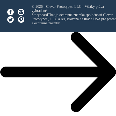
© 2026 - Clever Prototypes, LLC - Všetky práva
vyhradené.
StoryboardThat je ochranná známka spoločnosti
Clever
Prototypes , LLC
a registrovaná na úrade USA pre patent
a ochranné známky