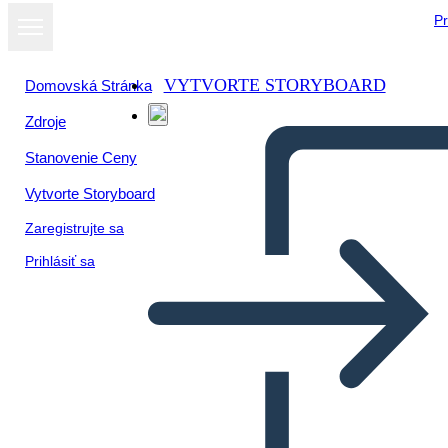
Pr
VYTVORTE STORYBOARD
Domovská Stránka
Zdroje
Zobraziť ako
Stanovenie Ceny
prezentáciu
Vytvorte Storyboard
Zaregistrujte sa
Prihlásiť sa
3 Simbolių „Spotlight“
Laukai Tušti