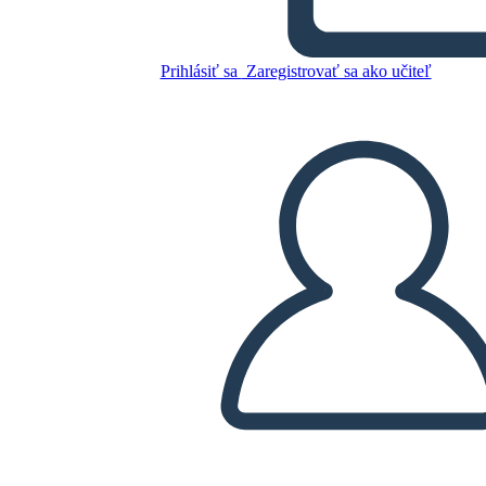
Skopírujte tento Storyboard
VYTVORIŤ STORYBOARD
Prihlásiť sa
Zaregistrovať sa ako učiteľ
PREHRAŤ PREZENTÁCIU
ČÍTAJ MI