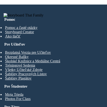
Pomoc
Pomoc a časté otázky
Storyboard Creator
Ako tlačiť
Pre Učiteľov
Bezplatná Verzia pre Učiteľov
Okresné Balíky
Školské Knižnice a Mediálne Centrá
Tréningové Sedenia
Všetky Učiteľské Zdroje
Šablóny Pracovných Listov
Šablóny Plagátov
Pre Študentov
Moja Trieda
Photos For Class
Pre Tímy