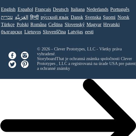
English
Español
Français
Deutsch
Italiana
Nederlands
Português
עברית
العَرَبِيَّة
हिन्दी
ру́сский язы́к
Dansk
Svenska
Suomi
Norsk
Türkçe
Polski
Româna
Ceština
Slovenský
Magyar
Hrvatski
български
Lietuvos
Slovenščina
Latvijas
eesti
© 2026 - Clever Prototypes, LLC - Všetky práva
vyhradené.
StoryboardThat je ochranná známka spoločnosti
Clever
Prototypes , LLC
a registrovaná na úrade USA pre patent
a ochranné známky