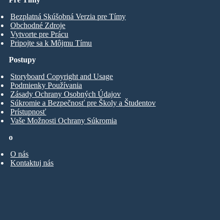
Bezplatná Skúšobná Verzia pre Tímy
Obchodné Zdroje
Vytvorte pre Prácu
Pripojte sa k Môjmu Tímu
Postupy
Storyboard Copyright and Usage
Podmienky Používania
Zásady Ochrany Osobných Údajov
Súkromie a Bezpečnosť pre Školy a Študentov
Prístupnosť
Vaše Možnosti Ochrany Súkromia
o
O nás
Kontaktuj nás