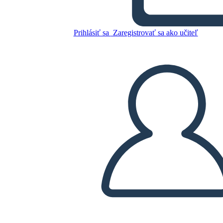
Skopírujte tento Storyboard
VYTVORIŤ STORYBOARD
Prihlásiť sa
Zaregistrovať sa ako učiteľ
PREHRAŤ PREZENTÁCIU
ČÍTAJ MI