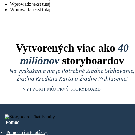
Wprowadź tekst tutaj
Wprowadź tekst tutaj
Vytvorených viac ako
40
miliónov
storyboardov
Na Vyskúšanie nie je Potrebné Žiadne Sťahovanie,
Žiadna Kreditná Karta a Žiadne Prihlásenie!
VYTVORIŤ MÔJ PRVÝ STORYBOARD
Pomoc
Pomoc a časté otázky