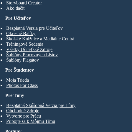
Storyboard Creator
Ako tlačiť
Pre Učiteľov
Bezplatná Verzia pre Učiteľov
Okresné Balíky
Školské Knižnice a Mediálne Centrá
Tréningové Sedenia
Všetky Učiteľské Zdroje
Šablóny Pracovných Listov
Šablóny Plagátov
Pre Študentov
Moja Trieda
Photos For Class
Pre Tímy
Bezplatná Skúšobná Verzia pre Tímy
Obchodné Zdroje
Vytvorte pre Prácu
Pripojte sa k Môjmu Tímu
Postupy