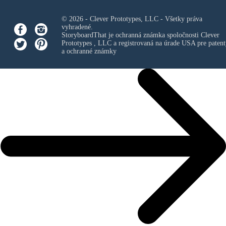
© 2026 - Clever Prototypes, LLC - Všetky práva
vyhradené.
StoryboardThat je ochranná známka spoločnosti
Clever
Prototypes , LLC
a registrovaná na úrade USA pre patent
a ochranné známky