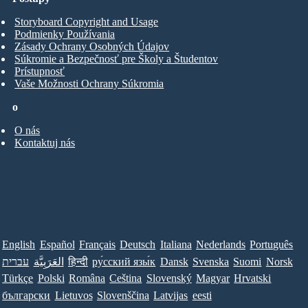
Storyboard Copyright and Usage
Podmienky Používania
Zásady Ochrany Osobných Údajov
Súkromie a Bezpečnosť pre Školy a Študentov
Prístupnosť
Vaše Možnosti Ochrany Súkromia
o
O nás
Kontaktuj nás
English
Español
Français
Deutsch
Italiana
Nederlands
Português
עברית
العَرَبِيَّة
हिन्दी
ру́сский язы́к
Dansk
Svenska
Suomi
Norsk
Türkçe
Polski
Româna
Ceština
Slovenský
Magyar
Hrvatski
български
Lietuvos
Slovenščina
Latvijas
eesti