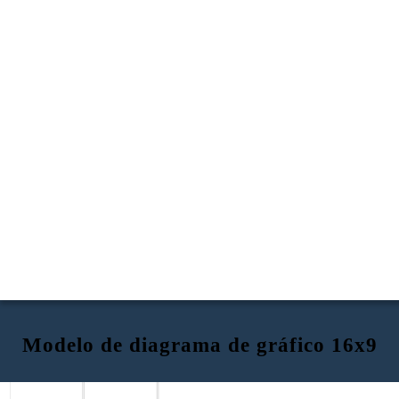
Modelo de diagrama de gráfico 16x9
EXPOSIÇÃO
CONFLITO
CRESCENTE AÇÃO